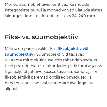
Mõned suumobjektiivid kehtivad ka muude
kategooriate puhul ja mõned võivad ulatuda alates
lainurgast kuni telefotoni – näiteks 24–240 mm.
Fiks- vs. suumobjektiiv
Milline on parem valik – kas
fiksobjektiiv või
suumobjektiiv
? Suumobjektiivid tagavad
suurema mitmekülgsuse, mis tähendab seda, et
te ei pea erinevates olukordades pildistamise jaoks
liiga palju objektiive kaasas tassima. Samal ajal on
fiksobjektiivil paremad optilised omadused ja
need on tihti saadaval suuremate avadega – vt
allpool.