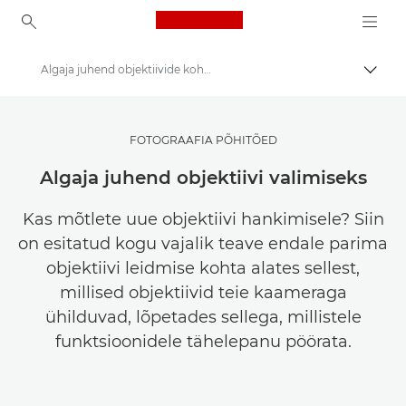
Canon Logo, back to ho
Algaja juhend objektiivide kohta
Lülit
Canon
Saage inspiratsiooni | Fotograafia ja printimise näpunäited ning ostujuhised
FOTOGRAAFIA PÕHITÕED
Fotograafia- ja printimisalased näpunäited ja tehnikad
Algaja juhend objektiivi valimiseks
Kas mõtlete uue objektiivi hankimisele? Siin
on esitatud kogu vajalik teave endale parima
objektiivi leidmise kohta alates sellest,
millised objektiivid teie kaameraga
ühilduvad, lõpetades sellega, millistele
funktsioonidele tähelepanu pöörata.