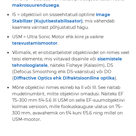
makrosuurendusega
.
IS = objektiivil on sisseehitatud optiline
Image
Stabilizer (Kujutisestabilisaator)
, mis vähendab
kaamera värinast põhjustatud hägu.
USM = Ultra Sonic Motor ehk kiire ja vaikne
teravustamismootor
.
Võimalik, et eriotstarbelistel objektiividel on nimes veel
teisi elemente, mis viitavad disainile või
sisemistele
tehnoloogiatele
, näiteks Fisheye (Kalasilm), DS
(Defocus Smoothing ehk DS-vääristus) või DO
(
Diffractive Optics ehk Difraktsiooniline optika
).
Mõne objektiivi nimes esineb ka II või III. See näitab
mudelinumbrit, mitte objektiivi omadusi. Näiteks EF
75–300 mm f/4-5.6 III USM on selle EF-suumobjektiivi
kolmas versioon, mille fookuskauguse ulatus on 75–
300 mm, avavahemik on f/4 kuni f/5.6 ning millel on
USM-mootor.