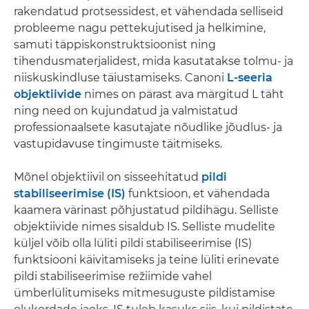
rakendatud protsessidest, et vähendada selliseid
probleeme nagu pettekujutised ja helkimine,
samuti täppiskonstruktsioonist ning
tihendusmaterjalidest, mida kasutatakse tolmu- ja
niiskuskindluse täiustamiseks. Canoni
L-seeria
objektiivide
nimes on pärast ava märgitud L täht
ning need on kujundatud ja valmistatud
professionaalsete kasutajate nõudlike jõudlus- ja
vastupidavuse tingimuste täitmiseks.
Mõnel objektiivil on sisseehitatud
pildi
stabiliseerimise (IS)
funktsioon, et vähendada
kaamera värinast põhjustatud pildihägu. Selliste
objektiivide nimes sisaldub IS. Selliste mudelite
küljel võib olla lüliti pildi stabiliseerimise (IS)
funktsiooni käivitamiseks ja teine lüliti erinevate
pildi stabiliseerimise režiimide vahel
ümberlülitumiseks mitmesuguste pildistamise