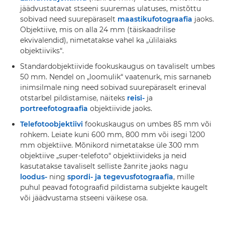
jäädvustatavat stseeni suuremas ulatuses, mistõttu
sobivad need suurepäraselt
maastikufotograafia
jaoks.
Objektiive, mis on alla 24 mm (täiskaadrilise
ekvivalendid), nimetatakse vahel ka „ülilaiaks
objektiiviks“.
Standardobjektiivide fookuskaugus on tavaliselt umbes
50 mm. Nendel on „loomulik“ vaatenurk, mis sarnaneb
inimsilmale ning need sobivad suurepäraselt erineval
otstarbel pildistamise, näiteks
reisi-
ja
portreefotograafia
objektiivide jaoks.
Telefotoobjektiivi
fookuskaugus on umbes 85 mm või
rohkem. Leiate kuni 600 mm, 800 mm või isegi 1200
mm objektiive. Mõnikord nimetatakse üle 300 mm
objektiive „super-telefoto“ objektiivideks ja neid
kasutatakse tavaliselt selliste žanrite jaoks nagu
loodus-
ning
spordi- ja tegevusfotograafia
, mille
puhul peavad fotograafid pildistama subjekte kaugelt
või jäädvustama stseeni väikese osa.