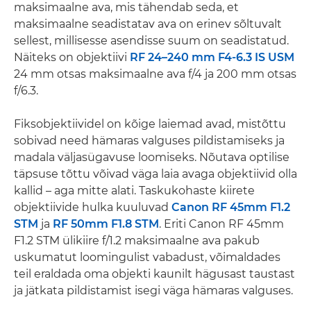
maksimaalne ava, mis tähendab seda, et
maksimaalne seadistatav ava on erinev sõltuvalt
sellest, millisesse asendisse suum on seadistatud.
Näiteks on objektiivi
RF 24–240 mm F4-6.3 IS USM
24 mm otsas maksimaalne ava f/4 ja 200 mm otsas
f/6.3.
Fiksobjektiividel on kõige laiemad avad, mistõttu
sobivad need hämaras valguses pildistamiseks ja
madala väljasügavuse loomiseks. Nõutava optilise
täpsuse tõttu võivad väga laia avaga objektiivid olla
kallid – aga mitte alati. Taskukohaste kiirete
objektiivide hulka kuuluvad
Canon RF 45mm F1.2
STM
ja
RF 50mm F1.8 STM
. Eriti Canon RF 45mm
F1.2 STM ülikiire f/1.2 maksimaalne ava pakub
uskumatut loomingulist vabadust, võimaldades
teil eraldada oma objekti kaunilt hägusast taustast
ja jätkata pildistamist isegi väga hämaras valguses.