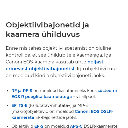
Objektiivibajonetid ja
kaamera ühilduvus
Enne mis tahes objektiivi soetamist on oluline
kontrollida, et see ühildub teie kaameraga. Iga
Canoni EOS-kaamera kasutab ühte
neljast
erinevast objektiivibajonetist
. Iga objektiivi tüüp
on mõeldud kindla objektiivi bajoneti jaoks.
RF ja RF-S
on mõeldud kasutamiseks koos
süsteemi
EOS R peeglita kaameratega
– vt allpool.
EF
,
TS-E
(kallutatav-nihutatav) ja MP-E
(makro)objektiivid on mõeldud
Canoni EOS DSLR-
kaamerate
EF-bajonettide jaoks.
Objektiivid
EF-S
on mõeldud
APS-C
DSLR-kaamerate