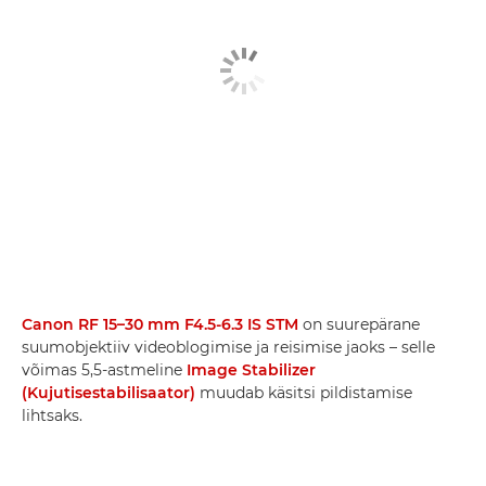
Canon RF 15–30 mm F4.5-6.3 IS STM
on suurepärane
suumobjektiiv videoblogimise ja reisimise jaoks – selle
võimas 5,5-astmeline
Image Stabilizer
(Kujutisestabilisaator)
muudab käsitsi pildistamise
lihtsaks.