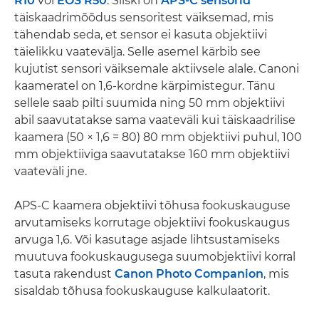
R10
või
EOS R50
. Siiski on
APS-C sensorid
täiskaadrimõõdus sensoritest väiksemad, mis
tähendab seda, et sensor ei kasuta objektiivi
täielikku vaatevälja. Selle asemel kärbib see
kujutist sensori väiksemale aktiivsele alale. Canoni
kaameratel on 1,6-kordne kärpimistegur. Tänu
sellele saab pilti suumida ning 50 mm objektiivi
abil saavutatakse sama vaateväli kui täiskaadrilise
kaamera (50 × 1,6 = 80) 80 mm objektiivi puhul, 100
mm objektiiviga saavutatakse 160 mm objektiivi
vaateväli jne.
APS-C kaamera objektiivi tõhusa fookuskauguse
arvutamiseks korrutage objektiivi fookuskaugus
arvuga 1,6. Või kasutage asjade lihtsustamiseks
muutuva fookuskaugusega suumobjektiivi korral
tasuta rakendust
Canon Photo Companion
, mis
sisaldab tõhusa fookuskauguse kalkulaatorit.