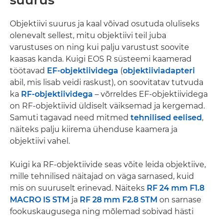
suurus
Objektiivi suurus ja kaal võivad osutuda oluliseks
olenevalt sellest, mitu objektiivi teil juba
varustuses on ning kui palju varustust soovite
kaasas kanda. Kuigi EOS R süsteemi kaamerad
töötavad
EF-objektiividega
(
objektiiviadapteri
abil, mis lisab veidi raskust), on soovitatav tutvuda
ka
RF-objektiividega
– võrreldes EF-objektiividega
on RF-objektiivid üldiselt väiksemad ja kergemad.
Samuti tagavad need mitmed
tehnilised eelised
,
näiteks palju kiirema ühenduse kaamera ja
objektiivi vahel.
Kuigi ka RF-objektiivide seas võite leida objektiive,
mille tehnilised näitajad on väga sarnased, kuid
mis on suuruselt erinevad. Näiteks
RF 24 mm F1.8
MACRO IS STM
ja
RF 28 mm F2.8 STM
on sarnase
fookuskaugusega ning mõlemad sobivad hästi