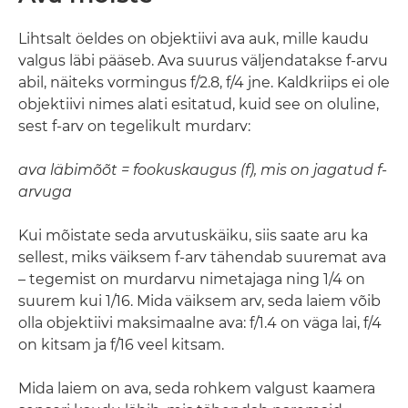
Lihtsalt öeldes on objektiivi ava auk, mille kaudu
valgus läbi pääseb. Ava suurus väljendatakse f-arvu
abil, näiteks vormingus f/2.8, f/4 jne. Kaldkriips ei ole
objektiivi nimes alati esitatud, kuid see on oluline,
sest f-arv on tegelikult murdarv:
ava läbimõõt = fookuskaugus (f), mis on jagatud f-
arvuga
Kui mõistate seda arvutuskäiku, siis saate aru ka
sellest, miks väiksem f-arv tähendab suuremat ava
– tegemist on murdarvu nimetajaga ning 1/4 on
suurem kui 1/16. Mida väiksem arv, seda laiem võib
olla objektiivi maksimaalne ava: f/1.4 on väga lai, f/4
on kitsam ja f/16 veel kitsam.
Mida laiem on ava, seda rohkem valgust kaamera