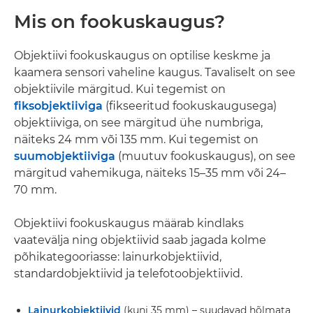
Mis on fookuskaugus?
Objektiivi fookuskaugus on optilise keskme ja
kaamera sensori vaheline kaugus. Tavaliselt on see
objektiivile märgitud. Kui tegemist on
fiksobjektiiviga
(fikseeritud fookuskaugusega)
objektiiviga, on see märgitud ühe numbriga,
näiteks 24 mm või 135 mm. Kui tegemist on
suumobjektiiviga
(muutuv fookuskaugus), on see
märgitud vahemikuga, näiteks 15–35 mm või 24–
70 mm.
Objektiivi fookuskaugus määrab kindlaks
vaatevälja ning objektiivid saab jagada kolme
põhikategooriasse: lainurkobjektiivid,
standardobjektiivid ja telefotoobjektiivid.
Lainurkobjektiivid
(kuni 35 mm) – suudavad hõlmata