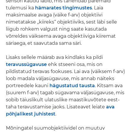
sensori kaudu läbib, mis tähendab paremaid
tulemusi ka
hämarates tingimustes
. Laia
maksimaalse avaga (väike f-arv) objektiivi
nimetatakse „kiireks“ objektiiviks, sest läbi selle
liigub rohkem valgust ning saate kasutada
võrreldes väiksema avaga objektiiviga kiiremat
säriaega, et saavutada sama säri.
Lisaks sellele määrab ava kindlaks ka pildi
teravussügavuse
ehk stseeni osa, mis on
pildistatud teravas fookuses. Lai ava (väiksem f-arv)
loob madala väljasügavuse, mis annab näiteks
portreedele kauni
hägustatud tausta
. Kitsam ava
(suurem f-arv) tagab sügavama väljasügavuse, mis
sobib täiuslikult ulatuslike maastikuvõtete eest-
taha teravustamise jaoks. Lisateavet leiate
ava
põhjalikest juhistest
.
Mõningatel suumobjektiividel on muutuv