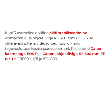
Kuni 5-astmeline optiline
pildi stabiliseerimine
võimaldab luua objektiiviga RF 600 mm F11 IS STM
üliteravaid pilte ja videoid isegi spordi- ning
tegevusfotode käsitsi jäädvustamisel. Pildistatud
Canoni
kaameraga EOS R
ja
Canoni objektiiviga RF 600 mm F11
IS STM
: 1/1600 s, f/11 ja ISO 800.