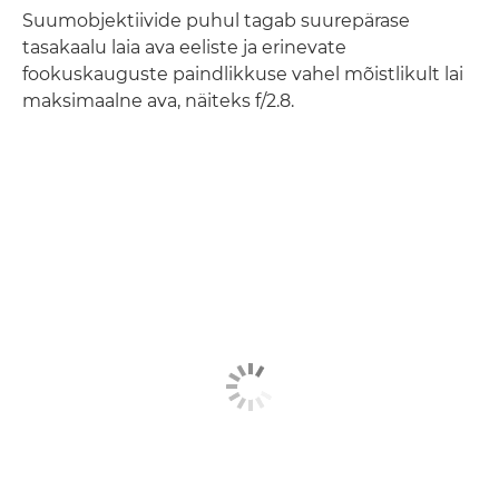
Suumobjektiivide puhul tagab suurepärase
tasakaalu laia ava eeliste ja erinevate
fookuskauguste paindlikkuse vahel mõistlikult lai
maksimaalne ava, näiteks f/2.8.