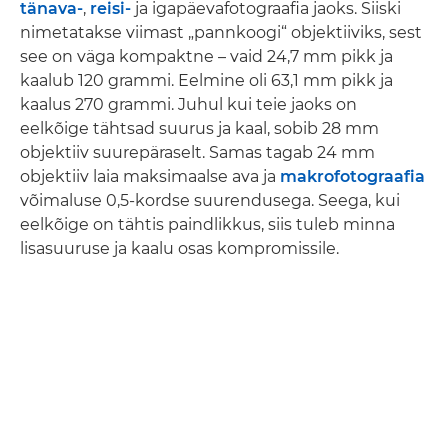
tänava-
,
reisi-
ja igapäevafotograafia jaoks. Siiski
nimetatakse viimast „pannkoogi“ objektiiviks, sest
see on väga kompaktne – vaid 24,7 mm pikk ja
kaalub 120 grammi. Eelmine oli 63,1 mm pikk ja
kaalus 270 grammi. Juhul kui teie jaoks on
eelkõige tähtsad suurus ja kaal, sobib 28 mm
objektiiv suurepäraselt. Samas tagab 24 mm
objektiiv laia maksimaalse ava ja
makrofotograafia
võimaluse 0,5-kordse suurendusega. Seega, kui
eelkõige on tähtis paindlikkus, siis tuleb minna
lisasuuruse ja kaalu osas kompromissile.