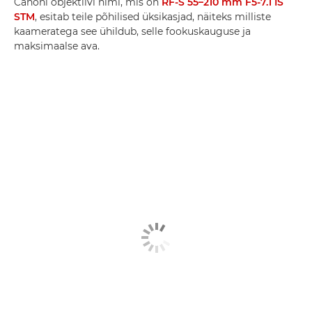
Canoni objektiivi nimi, mis on
RF-S 55–210 mm F5-7.1 IS
STM
, esitab teile põhilised üksikasjad, näiteks milliste
kaameratega see ühildub, selle fookuskauguse ja
maksimaalse ava.