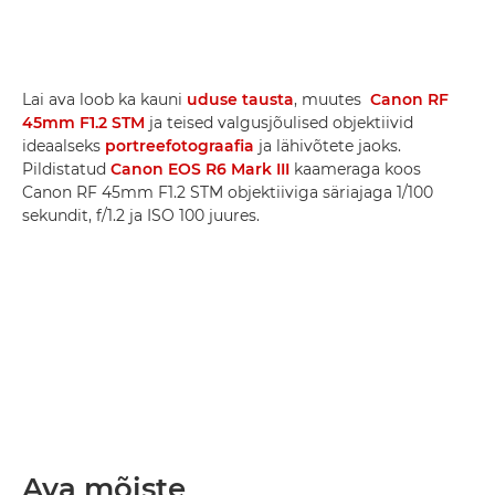
Lai ava loob ka kauni
uduse tausta
, muutes
Canon RF
45mm F1.2 STM
ja teised valgusjõulised objektiivid
ideaalseks
portreefotograafia
ja lähivõtete jaoks.
Pildistatud
Canon EOS R6 Mark III
kaameraga koos
Canon RF 45mm F1.2 STM objektiiviga säriajaga 1/100
sekundit, f/1.2 ja ISO 100 juures.
Ava mõiste