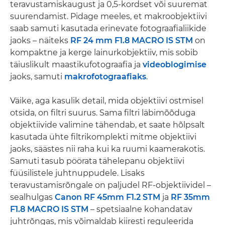
teravustamiskaugust ja 0,5-kordset või suuremat
suurendamist. Pidage meeles, et makroobjektiivi
saab samuti kasutada erinevate fotograafialiikide
jaoks – näiteks
RF 24 mm F1.8 MACRO IS STM
on
kompaktne ja kerge lainurkobjektiiv, mis sobib
täiuslikult maastikufotograafia ja
videoblogimise
jaoks, samuti
makrofotograafiaks
.
Väike, aga kasulik detail, mida objektiivi ostmisel
otsida, on filtri suurus. Sama filtri läbimõõduga
objektiivide valimine tähendab, et saate hõlpsalt
kasutada ühte filtrikomplekti mitme objektiivi
jaoks, säästes nii raha kui ka ruumi kaamerakotis.
Samuti tasub pöörata tähelepanu objektiivi
füüsilistele juhtnuppudele. Lisaks
teravustamisrõngale on paljudel RF-objektiividel –
sealhulgas
Canon RF 45mm F1.2 STM
ja
RF 35mm
F1.8 MACRO IS STM
– spetsiaalne kohandatav
juhtrõngas, mis võimaldab kiiresti reguleerida