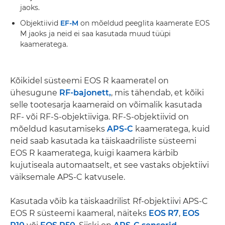
jaoks.
Objektiivid
EF-M
on mõeldud peeglita kaamerate EOS
M jaoks ja neid ei saa kasutada muud tüüpi
kaameratega.
Kõikidel süsteemi EOS R kaameratel on
ühesugune
RF-bajonett,
, mis tähendab, et kõiki
selle tootesarja kaameraid on võimalik kasutada
RF- või RF-S-objektiiviga. RF-S-objektiivid on
mõeldud kasutamiseks
APS-C
kaameratega, kuid
neid saab kasutada ka täiskaadriliste süsteemi
EOS R kaameratega, kuigi kaamera kärbib
kujutiseala automaatselt, et see vastaks objektiivi
väiksemale APS-C katvusele.
Kasutada võib ka täiskaadrilist Rf-objektiivi APS-C
EOS R süsteemi kaameral, näiteks
EOS R7
,
EOS