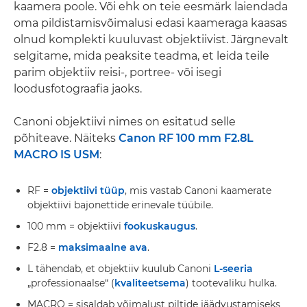
kaamera poole. Või ehk on teie eesmärk laiendada
oma pildistamisvõimalusi edasi kaameraga kaasas
olnud komplekti kuuluvast objektiivist. Järgnevalt
selgitame, mida peaksite teadma, et leida teile
parim objektiiv reisi-, portree- või isegi
loodusfotograafia jaoks.
Canoni objektiivi nimes on esitatud selle
põhiteave. Näiteks
Canon RF 100 mm F2.8L
MACRO IS USM
:
RF =
objektiivi tüüp
, mis vastab Canoni kaamerate
objektiivi bajonettide erinevale tüübile.
100 mm = objektiivi
fookuskaugus
.
F2.8 =
maksimaalne ava
.
L tähendab, et objektiiv kuulub Canoni
L-seeria
„professionaalse“ (
kvaliteetsema
) tootevaliku hulka.
MACRO = sisaldab võimalust piltide jäädvustamiseks