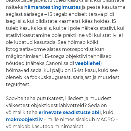
olukordade jaoks. IS tuleb kasuks siis, kui pildistate
näiteks
hämarates tingimustes
ja peate kasutama
aeglast säriaega – IS tagab endiselt terava pildi
isegi siis, kui pildistate kaamerat käes hoides. IS
tuleb kasuks ka siis, kui teil pole näiteks statiivi, kui
statiivi kasutamine pole praktiline või kui statiivi ei
ole lubatud kasutada, See hõlmab kõiki
fotograafiavorme alates motospordist kuni
mägironimiseni. IS-toega objektiivi tehnilised
nõuded (näiteks Canoni saidi
veebilehel
)
hõlmavad seda, kui palju on IS-ist kasu, kuid see
oleneb ka fookuskaugusest, säriajast ja muudest
teguritest.
Soovite teha putukatest, lilledest ja muudest
väikestest objektidest lähivõtteid? Seda on
võimalik teha
erinevate seadistuste abil
, kuid
makroobjektiiv
– mille nimes sisaldub MACRO –
võimaldab kasutada minimaalset