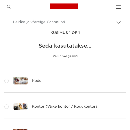
Canon Logo, back to h
Leidke ja võrrelge Canoni printereid koju ja kontorisse
Lülit
leiva
Canon
KÜSIMUS 1 OF 1
(bre
sisse
Canoni printerid
Seda kasutatakse...
Palun valige üks
Kodu
Kontor (Väike kontor / Kodukontor)