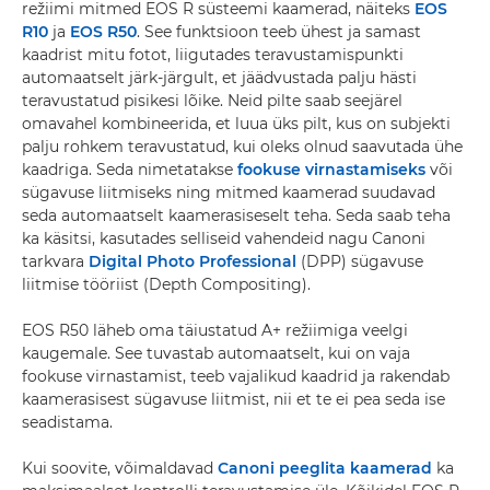
režiimi mitmed EOS R süsteemi kaamerad, näiteks
EOS
R10
ja
EOS R50
. See funktsioon teeb ühest ja samast
kaadrist mitu fotot, liigutades teravustamispunkti
automaatselt järk-järgult, et jäädvustada palju hästi
teravustatud pisikesi lõike. Neid pilte saab seejärel
omavahel kombineerida, et luua üks pilt, kus on subjekti
palju rohkem teravustatud, kui oleks olnud saavutada ühe
kaadriga. Seda nimetatakse
fookuse virnastamiseks
või
sügavuse liitmiseks ning mitmed kaamerad suudavad
seda automaatselt kaamerasiseselt teha. Seda saab teha
ka käsitsi, kasutades selliseid vahendeid nagu Canoni
tarkvara
Digital Photo Professional
(DPP) sügavuse
liitmise tööriist (Depth Compositing).
EOS R50 läheb oma täiustatud A+ režiimiga veelgi
kaugemale. See tuvastab automaatselt, kui on vaja
fookuse virnastamist, teeb vajalikud kaadrid ja rakendab
kaamerasisest sügavuse liitmist, nii et te ei pea seda ise
seadistama.
Kui soovite, võimaldavad
Canoni peeglita kaamerad
ka