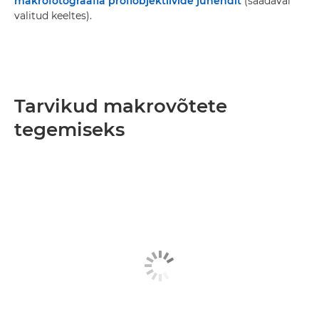
makrofotograafia profiobjektiivide juhendit
(saadaval
valitud keeltes).
Tarvikud makrovõtete
tegemiseks