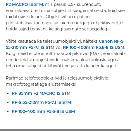
F2 MACRO IS STM
, mis pakub 0,5× suurendust,
võimaldavad teil oma subjektist kaugemal seista, kuid see
täidab siiski kaadri. Objektiivil on optiline
pildistabilisaator, nagu ka laiema nurgaga objektiividel, et
hoida asjad teravana ka aeglasemate säriaegadega.
Võite kasutada ka telesuumobjektiivi, näiteks
Canon RF-S
55-210mm F5-7.1 IS STM
või
RF 100-400mm F5.6-8 IS USM
.
Kuigi need ei ole ainult makroobjektiivid (0,5×), võimaldab
nende telefotoobjektiivide maksimaalne fookuskaugus
teha oma subjektist lähivõtteid ja täita kaader kaugelt.
Parimad telefotoobjektiivid ja telesuumobjektiivid
makrofotograafiaga alustamiseks:
RF 85mm F2 MACRO IS STM
RF-S 55-210mm F5-7.1 IS STM
RF 100–400 mm F5.6-8 IS USM