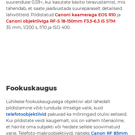
suurenduse 0,59×, kui kasutate käsitsi teravustamist, mis
tähendab, et saate jäädvustada suurepäraselt detailseid
lähivõtteid. Pildistatud
Canoni kaameraga EOS R10
ja
Canoni objektiiviga RF-S 18-150mm F3.5-6.3 IS STM
:
35 mm, 1/200 s, f/10 ja ISO 400.
Fookuskaugus
Lühikese fookuskaugusega objektiivi abil lähedalt
pildistamine võib tunduda ilmselge valik, kuid
telefotoobjektiivid
pakuvad ka mõningaid olulisi eeliseid.
Kui pildistate veidi kaugemalt, siis on vähem tõenäoline,
et häirite oma subjekti või heidate sellele soovimatuid
varje. Telefoto-makroobjektiivid, näiteks
Canon RF 85mm