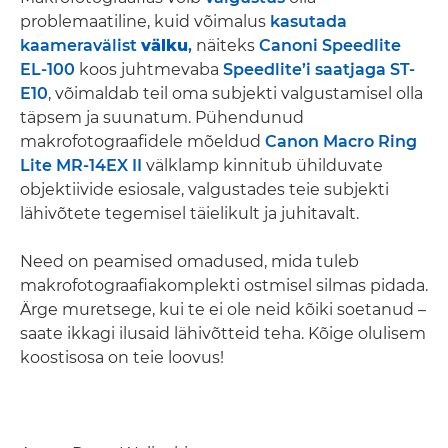
problemaatiline, kuid võimalus
kasutada
kaameravälist
välku
,
näiteks
Canoni Speedlite
EL-100
koos juhtmevaba
Speedlite’i saatjaga ST-
E10
, võimaldab teil oma subjekti valgustamisel olla
täpsem ja suunatum. Pühendunud
makrofotograafidele mõeldud
Canon Macro Ring
Lite MR-14EX II
välklamp kinnitub ühilduvate
objektiivide esiosale, valgustades teie subjekti
lähivõtete tegemisel täielikult ja juhitavalt.
Need on peamised omadused, mida tuleb
makrofotograafiakomplekti ostmisel silmas pidada.
Ärge muretsege, kui te ei ole neid kõiki soetanud –
saate ikkagi ilusaid lähivõtteid teha. Kõige olulisem
koostisosa on teie loovus!