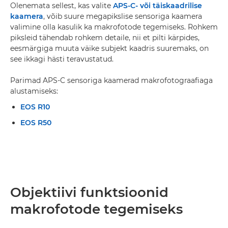
Olenemata sellest, kas valite
APS-C- või täiskaadrilise
kaamera
, võib suure megapikslise sensoriga kaamera
valimine olla kasulik ka makrofotode tegemiseks. Rohkem
piksleid tähendab rohkem detaile, nii et pilti kärpides,
eesmärgiga muuta väike subjekt kaadris suuremaks, on
see ikkagi hästi teravustatud.
Parimad APS-C sensoriga kaamerad makrofotograafiaga
alustamiseks:
EOS R10
EOS R50
Objektiivi funktsioonid
makrofotode tegemiseks