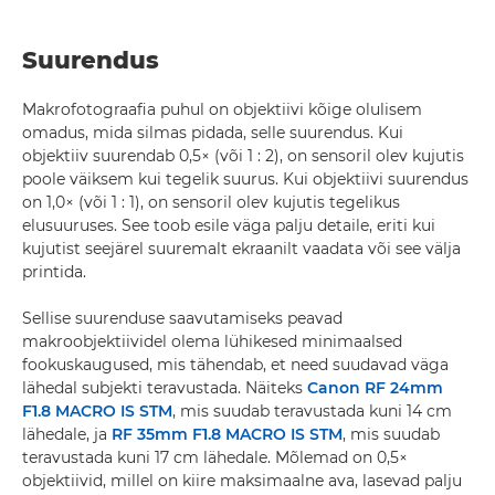
Suurendus
Makrofotograafia puhul on objektiivi kõige olulisem
omadus, mida silmas pidada, selle suurendus. Kui
objektiiv suurendab 0,5× (või 1 : 2), on sensoril olev kujutis
poole väiksem kui tegelik suurus. Kui objektiivi suurendus
on 1,0× (või 1 : 1), on sensoril olev kujutis tegelikus
elusuuruses. See toob esile väga palju detaile, eriti kui
kujutist seejärel suuremalt ekraanilt vaadata või see välja
printida.
Sellise suurenduse saavutamiseks peavad
makroobjektiividel olema lühikesed minimaalsed
fookuskaugused, mis tähendab, et need suudavad väga
lähedal subjekti teravustada. Näiteks
Canon RF 24mm
F1.8 MACRO IS STM
, mis suudab teravustada kuni 14 cm
lähedale, ja
RF 35mm F1.8 MACRO IS STM
, mis suudab
teravustada kuni 17 cm lähedale. Mõlemad on 0,5×
objektiivid, millel on kiire maksimaalne ava, lasevad palju