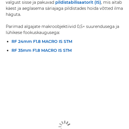
valgust sisse ja pakuvad
pildistabilisaatorit (IS)
, mis aitab
käest ja aeglasema säriajaga pildistades hoida võtted ilma
häguta.
Parimad algajate makroobjektiivid 0,5× suurendusega ja
lühikese fookuskaugusega:
RF 24mm F1.8 MACRO IS STM
RF 35mm F1.8 MACRO IS STM