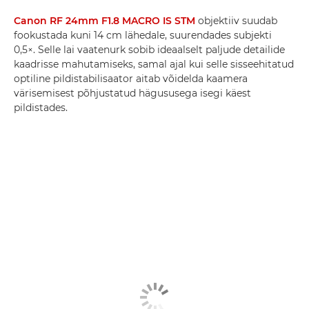
Canon RF 24mm F1.8 MACRO IS STM
objektiiv suudab
fookustada kuni 14 cm lähedale, suurendades subjekti
0,5×. Selle lai vaatenurk sobib ideaalselt paljude detailide
kaadrisse mahutamiseks, samal ajal kui selle sisseehitatud
optiline pildistabilisaator aitab võidelda kaamera
värisemisest põhjustatud hägususega isegi käest
pildistades.