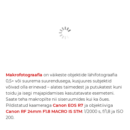
Makrofotograafia
on väikeste objektide lähifotograafia
0,5× või suurema suurendusega, kusjuures subjektid
võivad olla erinevad – alates taimedest ja putukatest kuni
toidu ja isegi majapidamises kasutatavate esemeteni.
Saate teha makropilte nii siseruumides kui ka õues.
Pildistatud kaameraga
Canon EOS R7
ja objektiiviga
Canon RF 24mm F1.8 MACRO IS STM
: 1/2000 s, f/1,8 ja ISO
200.