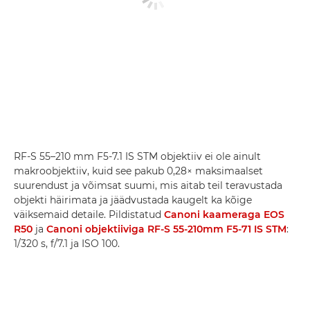
RF-S 55–210 mm F5-7.1 IS STM objektiiv ei ole ainult
makroobjektiiv, kuid see pakub 0,28× maksimaalset
suurendust ja võimsat suumi, mis aitab teil teravustada
objekti häirimata ja jäädvustada kaugelt ka kõige
väiksemaid detaile. Pildistatud
Canoni kaameraga EOS
R50
ja
Canoni objektiiviga RF-S 55-210mm F5-71 IS STM
:
1/320 s, f/7.1 ja ISO 100.