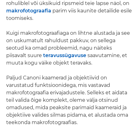
rohuliblel või üksikuid ripsmeid teie lapse näol, on
makrofotograafia
parim viis kaunite detailide esile
toomiseks.
Kuigi makrofotograafiaga on lihtne alustada ja see
on uskumatult rahuldust pakkuv, on sellega
seotud ka omad probleemid, nagu näiteks
piisavalt suure
teravussügavuse
saavutamine, et
muuta kogu väike objekt teravaks.
Paljud Canoni kaamerad ja objektiivid on
varustatud funktsioonidega, mis vastavad
makrofotograafia erivajadustele. Selleks et aidata
teil valida õige komplekt, oleme välja otsinud
omadused, mida peaksite parimaid kaameraid ja
objektiive valides silmas pidama, et alustada oma
teekonda makrofotograafias.