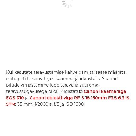
Kui kasutate teravustamise kahveldamist, saate määrata,
mitu pilti te soovite, et kaamera jäädvustaks. Saadud
piltide virnastamine loob terava ja suurema
teravussügavusega pildi. Pildistatud
Canoni kaameraga
EOS R10
ja
Canoni objektiiviga RF-S 18-150mm F3.5-6.3 IS
STM
: 35 mm, 1/2000 s, f/5 ja ISO 1600.