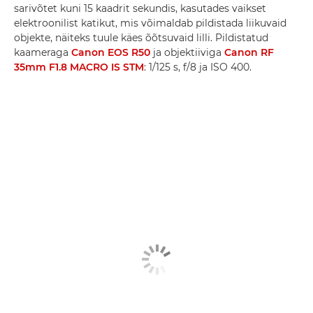
sarivõtet kuni 15 kaadrit sekundis, kasutades vaikset
elektroonilist katikut, mis võimaldab pildistada liikuvaid
objekte, näiteks tuule käes õõtsuvaid lilli. Pildistatud
kaameraga
Canon EOS R50
ja objektiiviga
Canon RF
35mm F1.8 MACRO IS STM
: 1/125 s, f/8 ja ISO 400.