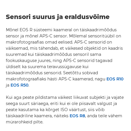
Sensori suurus ja eraldusvõime
Mõnel EOS R süsteemi kaameral on täiskaadrimõõdus
sensor ja mõnel APS-C sensor. Mõlemal sensoritüübil on
makrofotograafias omad eelised. APS-C sensorid on
väiksemad, mis tähendab, et väikesed objektid on kaadris
suuremad kui täiskaadrimõõdus sensoril sama
fookuskauguse juures, ning APS-C sensorid tagavad
üldiselt ka suurema teravussügavuse kui
täiskaadrimõõdus sensorid. Seetõttu sobivad
makrofotograafiaks hästi APS-C kaamerad, nagu
EOS R10
ja
EOS R50
.
Kui aga peate pildistama väikest liikuvat subjekti ja vajate
seega suurt säriaega, eriti kui ei ole piisavalt valgust ja
peate kasutama ka kõrget ISO väärtust, siis võib
täiskaadriline kaamera, näiteks
EOS R8
, anda teile vähem
mürarohkeid pilte.