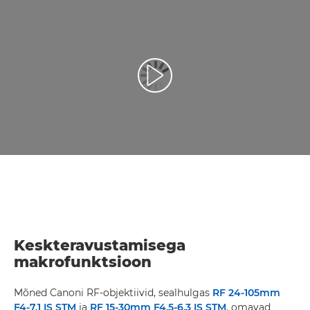
Esita video
Keskteravustamisega
makrofunktsioon
Mõned Canoni RF-objektiivid, sealhulgas
RF 24-105mm
F4-7.1 IS STM
ja
RF 15-30mm F4.5-6.3 IS STM
, omavad