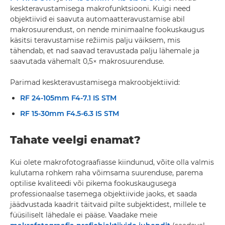
keskteravustamisega makrofunktsiooni. Kuigi need
objektiivid ei saavuta automaatteravustamise abil
makrosuurendust, on nende minimaalne fookuskaugus
käsitsi teravustamise režiimis palju väiksem, mis
tähendab, et nad saavad teravustada palju lähemale ja
saavutada vähemalt 0,5× makrosuurenduse.
Parimad keskteravustamisega makroobjektiivid:
RF 24-105mm F4-7.1 IS STM
RF 15-30mm F4.5-6.3 IS STM
Tahate veelgi enamat?
Kui olete makrofotograafiasse kiindunud, võite olla valmis
kulutama rohkem raha võimsama suurenduse, parema
optilise kvaliteedi või pikema fookuskaugusega
professionaalse tasemega objektiivide jaoks, et saada
jäädvustada kaadrit täitvaid pilte subjektidest, millele te
füüsiliselt lähedale ei pääse. Vaadake meie