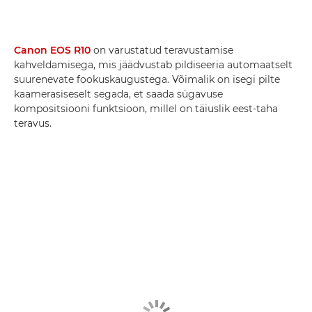
Canon EOS R10
on varustatud teravustamise
kahveldamisega, mis jäädvustab pildiseeria automaatselt
suurenevate fookuskaugustega. Võimalik on isegi pilte
kaamerasiseselt segada, et saada sügavuse
kompositsiooni funktsioon, millel on täiuslik eest-taha
teravus.