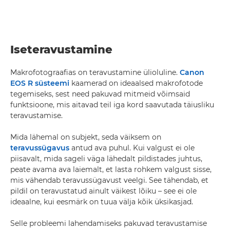
Iseteravustamine
Makrofotograafias on teravustamine ülioluline.
Canon
EOS R süsteemi
kaamerad on ideaalsed makrofotode
tegemiseks, sest need pakuvad mitmeid võimsaid
funktsioone, mis aitavad teil iga kord saavutada täiusliku
teravustamise.
Mida lähemal on subjekt, seda väiksem on
teravussügavus
antud ava puhul. Kui valgust ei ole
piisavalt, mida sageli väga lähedalt pildistades juhtus,
peate avama ava laiemalt, et lasta rohkem valgust sisse,
mis vähendab teravussügavust veelgi. See tähendab, et
pildil on teravustatud ainult väikest lõiku – see ei ole
ideaalne, kui eesmärk on tuua välja kõik üksikasjad.
Selle probleemi lahendamiseks pakuvad teravustamise