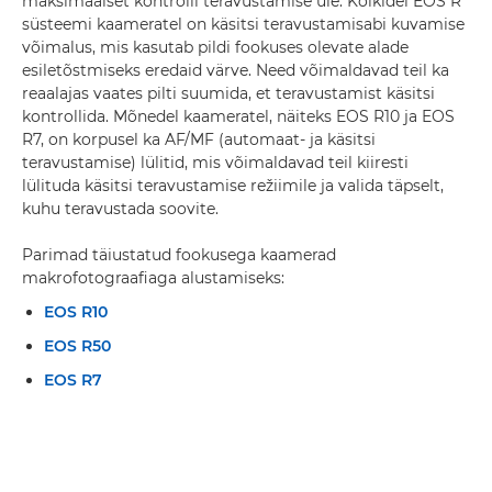
maksimaalset kontrolli teravustamise üle. Kõikidel EOS R
süsteemi kaameratel on käsitsi teravustamisabi kuvamise
võimalus, mis kasutab pildi fookuses olevate alade
esiletõstmiseks eredaid värve. Need võimaldavad teil ka
reaalajas vaates pilti suumida, et teravustamist käsitsi
kontrollida. Mõnedel kaameratel, näiteks EOS R10 ja EOS
R7, on korpusel ka AF/MF (automaat- ja käsitsi
teravustamise) lülitid, mis võimaldavad teil kiiresti
lülituda käsitsi teravustamise režiimile ja valida täpselt,
kuhu teravustada soovite.
Parimad täiustatud fookusega kaamerad
makrofotograafiaga alustamiseks:
EOS R10
EOS R50
EOS R7