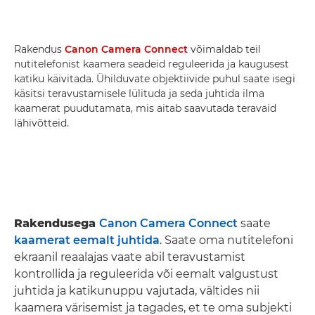
Rakendus
Canon Camera Connect
võimaldab teil
nutitelefonist kaamera seadeid reguleerida ja kaugusest
katiku käivitada. Ühilduvate objektiivide puhul saate isegi
käsitsi teravustamisele lülituda ja seda juhtida ilma
kaamerat puudutamata, mis aitab saavutada teravaid
lähivõtteid.
Rakendusega
Canon Camera Connect
saate
kaamerat eemalt juhtida
. Saate oma nutitelefoni
ekraanil reaalajas vaate abil teravustamist
kontrollida ja reguleerida või eemalt valgustust
juhtida ja katikunuppu vajutada, vältides nii
kaamera värisemist ja tagades, et te oma subjekti