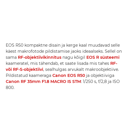
EOS R50 kompaktne disain ja kerge kaal muudavad selle
käest makrofotode pildistamise jaoks ideaalseks. Sellel on
sama
RF-objektiivikinnitus
nagu kõigil
EOS R süsteemi
kaameratel, mis tähendab, et saate lisada mis tahes
RF-
või RF-S-objektiivi
, sealhulgas arvukalt makroobjektiive.
Pildistatud kaameraga
Canon EOS R50
ja objektiiviga
Canon RF 35mm F1.8 MACRO IS STM
: 1/250 s, f/2,8 ja ISO
800.