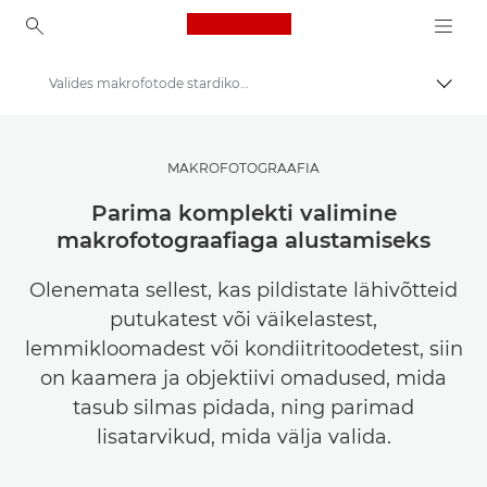
Canon Logo, back to ho
Valides makrofotode stardikomplekti
Lülit
Canon
Saage inspiratsiooni | Fotograafia ja printimise näpunäited ning ostujuhised
MAKROFOTOGRAAFIA
Fotograafia- ja printimisalased näpunäited ja tehnikad
Parima komplekti valimine
makrofotograafiaga alustamiseks
Olenemata sellest, kas pildistate lähivõtteid
putukatest või väikelastest,
lemmikloomadest või kondiitritoodetest, siin
on kaamera ja objektiivi omadused, mida
tasub silmas pidada, ning parimad
lisatarvikud, mida välja valida.