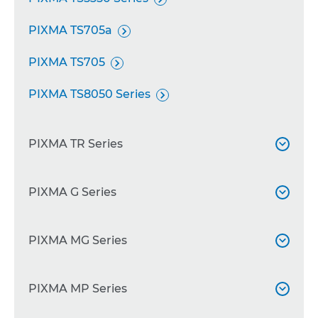
PIXMA TS705a

PIXMA TS705

PIXMA TS8050 Series

PIXMA TR Series

PIXMA TR4550 Series
PIXMA G Series


PIXMA TR8550

PIXMA G2510
PIXMA MG Series


PIXMA TR7550

PIXMA G4500

PIXMA MG7750 Series
PIXMA MP Series


PIXMA G4511
