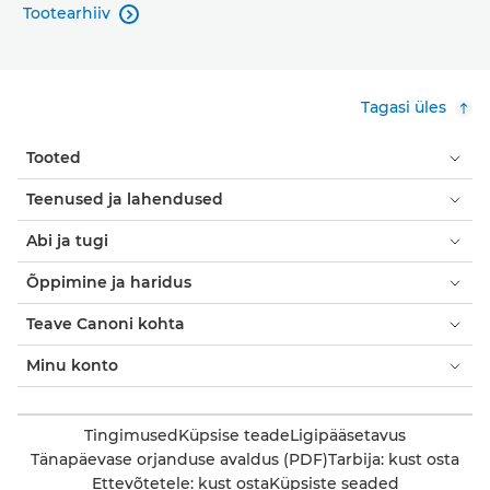
Tootearhiiv

Tagasi üles
Tooted
Teenused ja lahendused
Abi ja tugi
Õppimine ja haridus
Teave Canoni kohta
Minu konto
Tingimused
Küpsise teade
Ligipääsetavus
Tänapäevase orjanduse avaldus (PDF)
Tarbija: kust osta
Ettevõtetele: kust osta
Küpsiste seaded