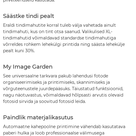
pilveteenuseid kasutada.
Säästke tindi pealt
Eraldi tindimahutite korral tuleb välja vahetada ainult
tindimahuti, kus on tint otsa saanud. Valikulised XL-
tindimahutid võimaldavad standardse tindimahutiga
võrreldes rohkem lehekülgi printida ning säästa lehekülje
pealt kuni 30%.
My Image Garden
See universaalne tarkvara pakub lahendusi fotode
organiseerimiseks ja printimiseks, skannimiseks ja
võrguteenustele juurdepääsuks. Täiustatud funktsioonid,
nagu näotuvastus, võimaldavad hõlpsasti arvutis olevaid
fotosid sirvida ja soovitud fotosid leida.
Paindlik materjalikasutus
Automaatne kahepoolne printimine vähendab kasutatava
paberi hulka ja loob professionaalse välimusega