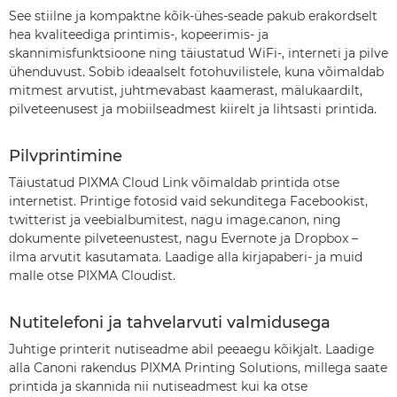
See stiilne ja kompaktne kõik-ühes-seade pakub erakordselt
hea kvaliteediga printimis-, kopeerimis- ja
skannimisfunktsioone ning täiustatud WiFi-, interneti ja pilve
ühenduvust. Sobib ideaalselt fotohuvilistele, kuna võimaldab
mitmest arvutist, juhtmevabast kaamerast, mälukaardilt,
pilveteenusest ja mobiilseadmest kiirelt ja lihtsasti printida.
Pilvprintimine
Täiustatud PIXMA Cloud Link võimaldab printida otse
internetist. Printige fotosid vaid sekunditega Facebookist,
twitterist ja veebialbumitest, nagu image.canon, ning
dokumente pilveteenustest, nagu Evernote ja Dropbox –
ilma arvutit kasutamata. Laadige alla kirjapaberi- ja muid
malle otse PIXMA Cloudist.
Nutitelefoni ja tahvelarvuti valmidusega
Juhtige printerit nutiseadme abil peeaegu kõikjalt. Laadige
alla Canoni rakendus PIXMA Printing Solutions, millega saate
printida ja skannida nii nutiseadmest kui ka otse