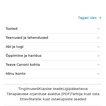
Tagasi üles
Tooted
Teenused ja lahendused
Abi ja tugi
Õppimine ja haridus
Teave Canoni kohta
Minu konto
Tingimused
Küpsise teade
Ligipääsetavus
Tänapäevase orjanduse avaldus (PDF)
Tarbija: kust osta
Ettevõtetele: kust osta
Küpsiste seaded