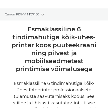
Canon PIXMA MG7150
Toggle breadcrumbs
Ülevaade
Esmaklassiline 6
tindimahutiga kõik-ühes-
Tehnilised andmed
printer koos puuteekraani
Tugi
ning pilvest ja
mobiilseadmetest
OSTA TINTI
printimise võimalusega
Esmaklassiline 6 tindimahutiga kõik-
ühes-fotoprinter professionaalsete
tulemuste saavutamiseks kodus. See
stiilne ja lihtsasti kasutatav, intuitiivse