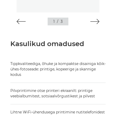
1
/
3
Kasulikud omadused
Tippkvaliteediga, õhuke ja kompaktse disainiga kõik-
ühes-fotoseade: printige, kopeerige ja skannige
kodus
Pilvprintimine otse printeri ekraanilt: printige
veebialbumitest, sotsiaalvõrgustikest ja pilvest
Lihtne WiFi-ühendusega printimine nutitelefonidest