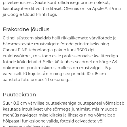
pilveteenustest. Saate kontrollida isegi printeri olekut,
kasutusjuhendit või tinditaset. Olemas on ka Apple AirPrinti
ja Google Cloud Printi tugi.
Erakordne jõudlus
6 tindi süsteem sisaldab halli rikkalikemate värvifotode ja
hämmastavate mustvalgete fotode printimiseks ning
Canoni FINE-tehnoloogia pakub kuni 9600 dpi
eraldusvõimet, mis toob esile professionaalse kvaliteediga
fotode kõik detailid. Sellel kõik-ühes-seadmel on kõrge A4
dokumendi printimiskiirus, milleks on mustvalgelt 15 ja
värviliselt 10 kujutist/min ning see prindib 10 x 15 cm
ääristeta foto umbes 21 sekundiga.
Puuteekraan
Suur 8,8 cm värvilise puuteekraaniga puutepaneel võimaldab
kasutada intuitiivset ühe sõrmega juhtimist, mis muudab
menüüs navigeerimise kiireks ja lihtsaks ning võimaldab
hõlpsasti funktsioone valida, fotosid eelvaadata või