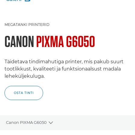
MEGATANKI PRINTERID
CANON
PIXMA G6050
Täidetava tindimahutiga printer, mis pakub suurt
tootlikkust, kvaliteeti ja funktsionaalsust madala
leheküljekuluga.
OSTA TINTI
Canon PIXMA G6050
Toggle breadcrumbs