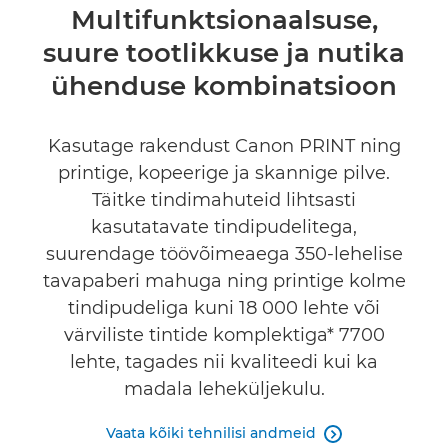
Ülevaade
Multifunktsionaalsuse,
suure tootlikkuse ja nutika
Tehnilised andmed
ühenduse kombinatsioon
Tugi
Kasutage rakendust Canon PRINT ning
OSTA TINTI
printige, kopeerige ja skannige pilve.
Täitke tindimahuteid lihtsasti
kasutatavate tindipudelitega,
suurendage töövõimeaega 350-lehelise
tavapaberi mahuga ning printige kolme
tindipudeliga kuni 18 000 lehte või
värviliste tintide komplektiga* 7700
lehte, tagades nii kvaliteedi kui ka
madala leheküljekulu.
Vaata kõiki tehnilisi andmeid
