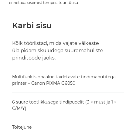
ennetada sisemist temperatuuritõusu.
Karbi sisu
Kõik tööriistad, mida vajate väikeste
ülalpidamiskuludega suuremahuliste
prinditööde jaoks.
Multifunktsionaalne täidetavate tindimahutitega
printer – Canon PIXMA G6050
6 suure tootlikkusega tindipudelit (3 × must ja 1 ×
C/M/Y)
Toitejuhe