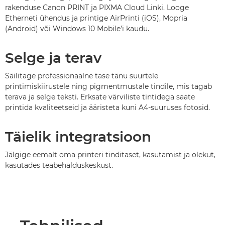
rakenduse Canon PRINT ja PIXMA Cloud Linki. Looge
Etherneti ühendus ja printige AirPrinti (iOS), Mopria
(Android) või Windows 10 Mobile’i kaudu.
Selge ja terav
Säilitage professionaalne tase tänu suurtele
printimiskiirustele ning pigmentmustale tindile, mis tagab
terava ja selge teksti. Erksate värviliste tintidega saate
printida kvaliteetseid ja ääristeta kuni A4-suuruses fotosid.
Täielik integratsioon
Jälgige eemalt oma printeri tinditaset, kasutamist ja olekut,
kasutades teabehalduskeskust.