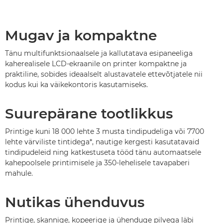
Mugav ja kompaktne
Tänu multifunktsionaalsele ja kallutatava esipaneeliga
kaherealisele LCD-ekraanile on printer kompaktne ja
praktiline, sobides ideaalselt alustavatele ettevõtjatele nii
kodus kui ka väikekontoris kasutamiseks.
Suurepärane tootlikkus
Printige kuni 18 000 lehte 3 musta tindipudeliga või 7700
lehte värviliste tintidega*, nautige kergesti kasutatavaid
tindipudeleid ning katkestuseta tööd tänu automaatsele
kahepoolsele printimisele ja 350-lehelisele tavapaberi
mahule.
Nutikas ühenduvus
Printige, skannige, kopeerige ja ühenduge pilvega läbi