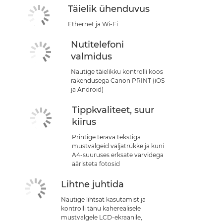
Täielik ühenduvus
Ethernet ja Wi-Fi
Nutitelefoni
valmidus
Nautige täielikku kontrolli koos
rakendusega Canon PRINT (iOS
ja Android)
Tippkvaliteet, suur
kiirus
Printige terava tekstiga
mustvalgeid väljatrükke ja kuni
A4-suuruses erksate värvidega
ääristeta fotosid
Lihtne juhtida
Nautige lihtsat kasutamist ja
kontrolli tänu kaherealisele
mustvalgele LCD-ekraanile,