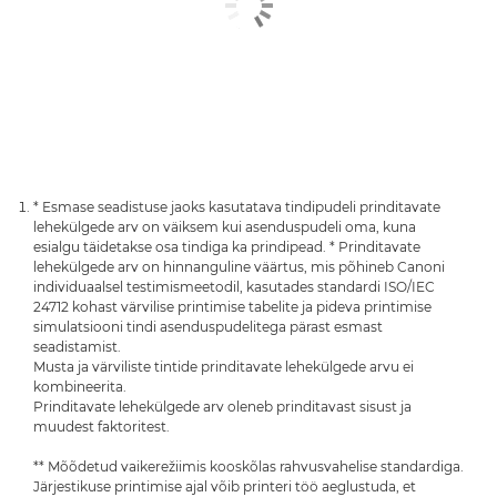
* Esmase seadistuse jaoks kasutatava tindipudeli prinditavate
lehekülgede arv on väiksem kui asenduspudeli oma, kuna
esialgu täidetakse osa tindiga ka prindipead. * Prinditavate
lehekülgede arv on hinnanguline väärtus, mis põhineb Canoni
individuaalsel testimismeetodil, kasutades standardi ISO/IEC
24712 kohast värvilise printimise tabelite ja pideva printimise
simulatsiooni tindi asenduspudelitega pärast esmast
seadistamist.
Musta ja värviliste tintide prinditavate lehekülgede arvu ei
kombineerita.
Prinditavate lehekülgede arv oleneb prinditavast sisust ja
muudest faktoritest.
** Mõõdetud vaikerežiimis kooskõlas rahvusvahelise standardiga.
Järjestikuse printimise ajal võib printeri töö aeglustuda, et