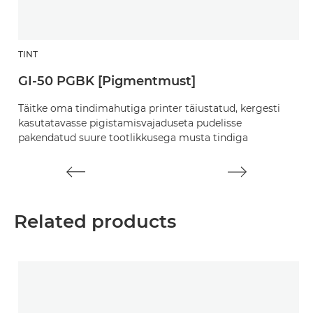
TINT
TI
GI-50 PGBK [Pigmentmust]
G
Täitke oma tindimahutiga printer täiustatud, kergesti
Su
kasutatavasse pigistamisvajaduseta pudelisse
p
pakendatud suure tootlikkusega musta tindiga
t
Related products