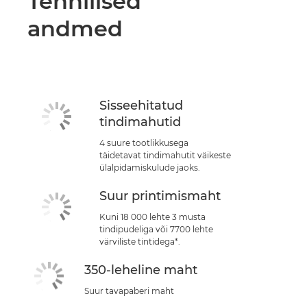
Tehnilised
andmed
Sisseehitatud
tindimahutid
4 suure tootlikkusega
täidetavat tindimahutit väikeste
ülalpidamiskulude jaoks.
Suur printimismaht
Kuni 18 000 lehte 3 musta
tindipudeliga või 7700 lehte
värviliste tintidega*.
350-leheline maht
Suur tavapaberi maht