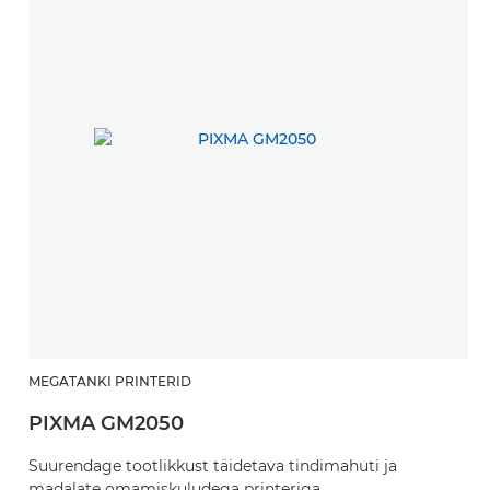
MEGATANKI PRINTERID
PIXMA GM2050
Suurendage tootlikkust täidetava tindimahuti ja
madalate omamiskuludega printeriga.