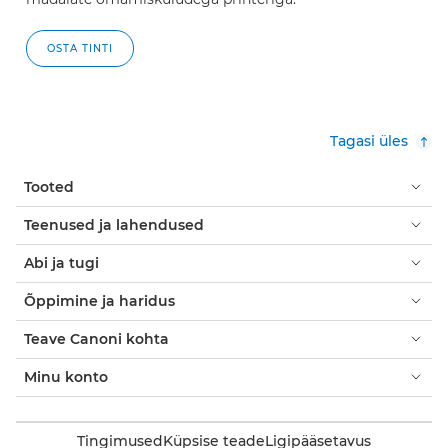
OSTA TINTI
Tagasi üles
Tooted
Teenused ja lahendused
Abi ja tugi
Õppimine ja haridus
Teave Canoni kohta
Minu konto
Tingimused
Küpsise teade
Ligipääsetavus