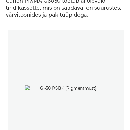
Canon PIXMA G6050 toetab allolevaid
tindikassette, mis on saadaval eri suurustes,
värvitoonides ja pakitüüpidega.