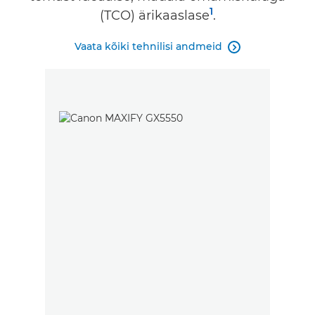
1
(TCO) ärikaaslase
.
Vaata kõiki tehnilisi andmeid
