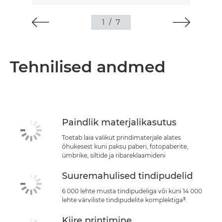
1
/
7
Tehnilised andmed
Paindlik materjalikasutus
Toetab laia valikut prindimaterjale alates
õhukesest kuni paksu paberi, fotopaberite,
ümbrike, siltide ja ribareklaamideni
Suuremahulised tindipudelid
6 000 lehte musta tindipudeliga või kuni 14 000
3
lehte värviliste tindipudelite komplektiga
.
Kiire printimine