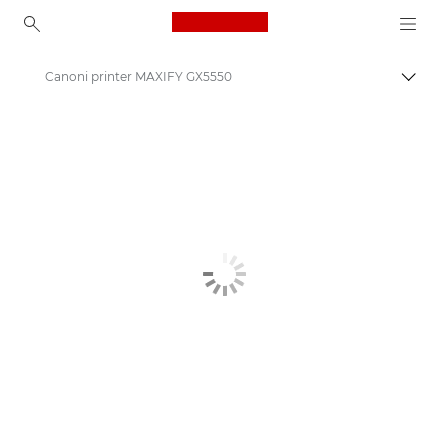
Canon Logo, back to ho
Canoni printer MAXIFY GX5550
Lülit
Canon
Canoni printerid