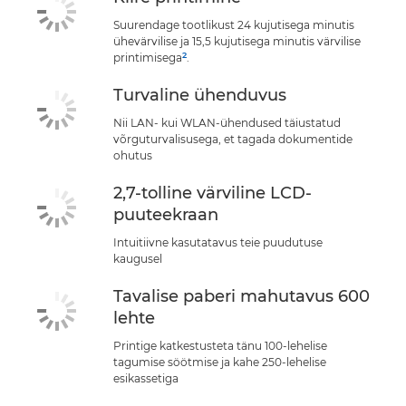
Suurendage tootlikust 24 kujutisega minutis
ühevärvilise ja 15,5 kujutisega minutis värvilise
2
printimisega
.
Turvaline ühenduvus
Nii LAN- kui WLAN-ühendused täiustatud
võrguturvalisusega, et tagada dokumentide
ohutus
2,7-tolline värviline LCD-
puuteekraan
Intuitiivne kasutatavus teie puudutuse
kaugusel
Tavalise paberi mahutavus 600
lehte
Printige katkestusteta tänu 100-lehelise
tagumise söötmise ja kahe 250-lehelise
esikassetiga