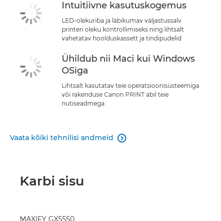
Intuitiivne kasutuskogemus
LED-olekuriba ja läbikumav väljastussalv
printeri oleku kontrollimiseks ning lihtsalt
vahetatav hoolduskassett ja tindipudelid
Ühildub nii Maci kui Windows
OSiga
Lihtsalt kasutatav teie operatsioonisüsteemiga
või rakenduse Canon PRINT abil teie
nutiseadmega
Vaata kõiki tehnilisi andmeid

Karbi sisu
MAXIFY GX5550