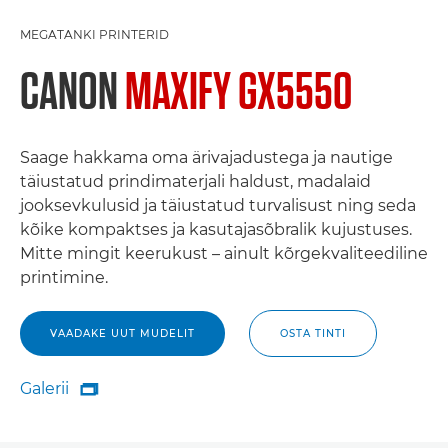
MEGATANKI PRINTERID
CANON
MAXIFY GX5550
Saage hakkama oma ärivajadustega ja nautige
täiustatud prindimaterjali haldust, madalaid
jooksevkulusid ja täiustatud turvalisust ning seda
kõike kompaktses ja kasutajasõbralik kujustuses.
Mitte mingit keerukust – ainult kõrgekvaliteediline
printimine.
VAADAKE UUT MUDELIT
OSTA TINTI
Galerii

Galerii