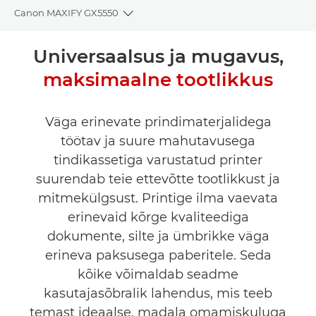
Canon MAXIFY GX5550
Toggle breadcrumbs
Ülevaade
Universaalsus ja mugavus,
maksimaalne tootlikkus
Tehnilised andmed
OSTA TINTI
Väga erinevate prindimaterjalidega
töötav ja suure mahutavusega
tindikassetiga varustatud printer
suurendab teie ettevõtte tootlikkust ja
mitmekülgsust. Printige ilma vaevata
erinevaid kõrge kvaliteediga
dokumente, silte ja ümbrikke väga
erineva paksusega paberitele. Seda
kõike võimaldab seadme
kasutajasõbralik lahendus, mis teeb
temast ideaalse, madala omamiskuluga