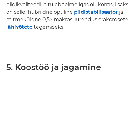
pildikvaliteedi ja tuleb toime igas olukorras, lisaks
on sellel hübriidne optiline
pildistabilisaator
ja
mitmekülgne 0,5× makrosuurendus erakordsete
lähivõtete
tegemiseks.
5. Koostöö ja jagamine