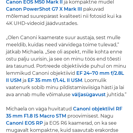
Canon EOS M50 Mark II
ja kompaktne mudel
Canon PowerShot G7 X Mark III
pakuvad
mõlemad suurepärast kvaliteeti nii fotosid kui ka
4K UHD-videoid jäädvustades.
„Olen Canoni kaamerate suur austaja, sest mulle
meeldib, kuidas need värvidega toime tulevad,“
jätkab Michaela. „See oli aspekt, mille kohta enne
ostu palju uurisin, ja see on minu töös end tõesti
ära tasunud. Portreede objektiivide puhul on minu
lemmikud Canoni objektiivid
EF 24–70 mm f/2.8L
II USM
ja
EF 35 mm f/1.4L II USM
. Loomulik
vaatenurk sobib minu pildistamisviisiga hästi ja lai
ava annab mulle võimaluse
väljasügavust
juhtida.“
Michaela on väga huvitatud
Canoni objektiivi RF
35 mm F1.8 IS Macro STM
proovimisest. Nagu
Canoni EOS RP
ja EOS R6 kaamerad, on ka see
mugavalt kompaktne, kuid saavutab erakordse