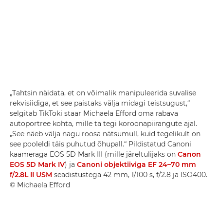
„Tahtsin näidata, et on võimalik manipuleerida suvalise
rekvisiidiga, et see paistaks välja midagi teistsugust,“
selgitab TikToki staar Michaela Efford oma rabava
autoportree kohta, mille ta tegi koroonapiirangute ajal.
„See näeb välja nagu roosa nätsumull, kuid tegelikult on
see pooleldi täis puhutud õhupall.“ Pildistatud Canoni
kaameraga EOS 5D Mark III (mille järeltulijaks on
Canon
EOS 5D Mark IV
) ja
Canoni objektiiviga EF 24–70 mm
f/2.8L II USM
seadistustega 42 mm, 1/100 s, f/2.8 ja ISO400.
© Michaela Efford