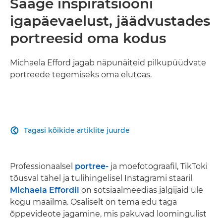
Saage inspiratsiooni
igapäevaelust, jäädvustades
portreesid oma kodus
Michaela Efford jagab näpunäiteid pilkupüüdvate
portreede tegemiseks oma elutoas.
Tagasi kõikide artiklite juurde

Professionaalsel
portree-
ja moefotograafil, TikToki
tõusval tähel ja tulihingelisel Instagrami staaril
Michaela Effordil
on sotsiaalmeedias jälgijaid üle
kogu maailma. Osaliselt on tema edu taga
õppevideote jagamine, mis pakuvad loomingulist