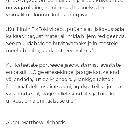
ütleb ta. „See on loomulikum ja interaktiivsem. Ja
on väga oluline, et inimesed tunneksid end
võimalikult loomulikult ja mugavalt.“
„Kui filmin TikToki videot, püüan alati jäädvustada
ka kaadritagust materjali, mida hiljem redigeerida.
See muudab video huvitavamaks ja inimestele
meeldib näha, kuidas stseen valmis.“
Kui katsetate portreede jäädvustamist, avastate
enda stiili. „Olge enesekindel ja ärge kartke end
väljendada,“ ütleb Michaela. „Hankige teistelt
fotograafidelt inspiratsiooni, aga kui teil kujuneb
välja enda stiil, jääge sellele kindlaks ja tundke
uhkust oma unikaalsuse üle.“
Autor: Matthew Richards