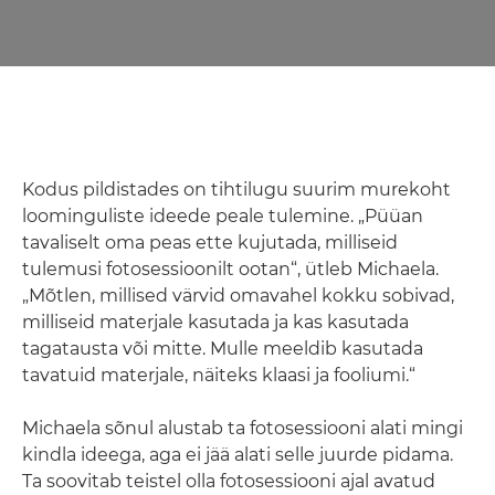
Kodus pildistades on tihtilugu suurim murekoht
loominguliste ideede peale tulemine. „Püüan
tavaliselt oma peas ette kujutada, milliseid
tulemusi fotosessioonilt ootan“, ütleb Michaela.
„Mõtlen, millised värvid omavahel kokku sobivad,
milliseid materjale kasutada ja kas kasutada
tagatausta või mitte. Mulle meeldib kasutada
tavatuid materjale, näiteks klaasi ja fooliumi.“
Michaela sõnul alustab ta fotosessiooni alati mingi
kindla ideega, aga ei jää alati selle juurde pidama.
Ta soovitab teistel olla fotosessiooni ajal avatud