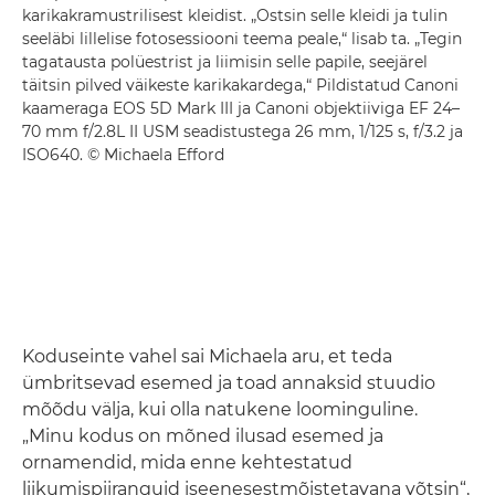
karikakramustrilisest kleidist. „Ostsin selle kleidi ja tulin
seeläbi lillelise fotosessiooni teema peale,“ lisab ta. „Tegin
tagatausta polüestrist ja liimisin selle papile, seejärel
täitsin pilved väikeste karikakardega,“ Pildistatud Canoni
kaameraga EOS 5D Mark III ja Canoni objektiiviga EF 24–
70 mm f/2.8L II USM seadistustega 26 mm, 1/125 s, f/3.2 ja
ISO640. © Michaela Efford
Koduseinte vahel sai Michaela aru, et teda
ümbritsevad esemed ja toad annaksid stuudio
mõõdu välja, kui olla natukene loominguline.
„Minu kodus on mõned ilusad esemed ja
ornamendid, mida enne kehtestatud
liikumispiiranguid iseenesestmõistetavana võtsin“,