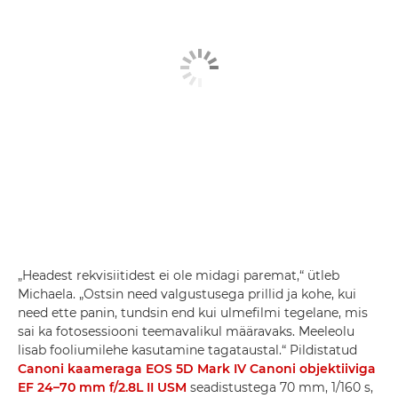
„Headest rekvisiitidest ei ole midagi paremat,“ ütleb
Michaela. „Ostsin need valgustusega prillid ja kohe, kui
need ette panin, tundsin end kui ulmefilmi tegelane, mis
sai ka fotosessiooni teemavalikul määravaks. Meeleolu
lisab fooliumilehe kasutamine tagataustal.“ Pildistatud
Canoni kaameraga EOS 5D Mark IV
Canoni objektiiviga
EF 24–70 mm f/2.8L II USM
seadistustega 70 mm, 1/160 s,