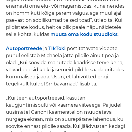
enamasti oma elu- või magamistoas, kuna nendes
on hommikuti kõige parem valgus, aga muul ajal
päevast on sobilikumad teised toad“, ütleb ta. Kui
pildistate kodus, heitke pilk peale näpunäidetele
selle kohta, kuidas
muuta oma kodu stuudioks
.
Autoportreede
ja
TikToki
postitatavate videote
puhul eelistab Michaela jätta pildile ainult pea ja
õlad. „Kui soovida mahutada kaadrisse terve keha,
võivad poosid kõiki jäsemeid pildile saada üritades
kummalised jääda. Usun, et lähivõtted ongi
tegelikult külgetõmbavamad,“ lisab ta.
„Kui teen autoportreesid, kasutan
kaugjuhtimispulti või kaamera viiteaega. Paljudel
uusimatel Canoni kaameratel on muudetava
nurgaga ekraan, mis on suurepärane lahendus, kui
soovite ennast pildile saada. Kui jäädvustan kedagi