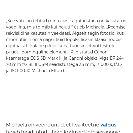
„See võte on tehtud minu aias, tagataustana on kasutatud
voodilina, mis toimib kui hajuti,“ ütleb Michaela. „Peamise
rekvisiidina kasutasin veeklaasi. Algselt tegin fotosid, kus
moonutasin oma nägu, kuid lõpuks lisasin klaasi hoopis
digitaalselt kalade pildid, kuna tundsin, et võttest oli
puudu loominguline element.“ Pildistatud Canoni
kaameraga EOS 5D Mark III ja Canoni objektiiviga EF 24–
70 mm f/2.8L II USM seadistustega 33 mm, 1/1000 s, f/3.2
ja ISO100. © Michaela Efford
Michaela on veendunud, et kvaliteetne
valgus
tagab head fotod. „Teen kodused fotosessioonid