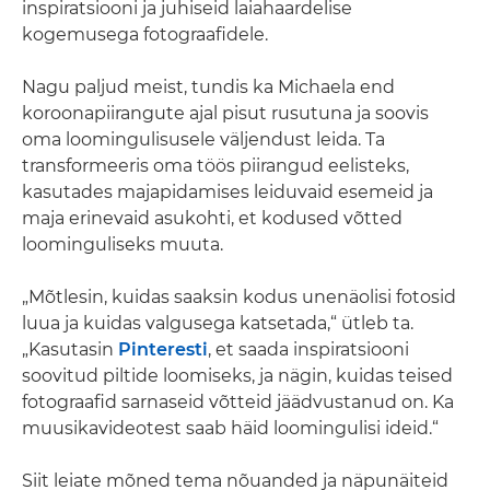
inspiratsiooni ja juhiseid laiahaardelise
kogemusega fotograafidele.
Nagu paljud meist, tundis ka Michaela end
koroonapiirangute ajal pisut rusutuna ja soovis
oma loomingulisusele väljendust leida. Ta
transformeeris oma töös piirangud eelisteks,
kasutades majapidamises leiduvaid esemeid ja
maja erinevaid asukohti, et kodused võtted
loominguliseks muuta.
„Mõtlesin, kuidas saaksin kodus unenäolisi fotosid
luua ja kuidas valgusega katsetada,“ ütleb ta.
„Kasutasin
Pinteresti
, et saada inspiratsiooni
soovitud piltide loomiseks, ja nägin, kuidas teised
fotograafid sarnaseid võtteid jäädvustanud on. Ka
muusikavideotest saab häid loomingulisi ideid.“
Siit leiate mõned tema nõuanded ja näpunäiteid