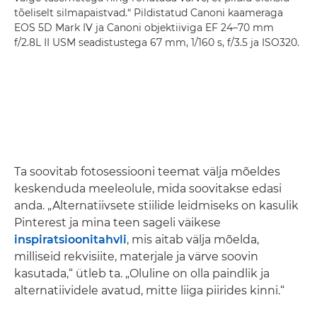
tõeliselt silmapaistvad.“ Pildistatud Canoni kaameraga
EOS 5D Mark IV ja Canoni objektiiviga EF 24–70 mm
f/2.8L II USM seadistustega 67 mm, 1/160 s, f/3.5 ja ISO320.
Ta soovitab fotosessiooni teemat välja mõeldes
keskenduda meeleolule, mida soovitakse edasi
anda. „Alternatiivsete stiilide leidmiseks on kasulik
Pinterest ja mina teen sageli väikese
inspiratsioonitahvli
, mis aitab välja mõelda,
milliseid rekvisiite, materjale ja värve soovin
kasutada,“ ütleb ta. „Oluline on olla paindlik ja
alternatiividele avatud, mitte liiga piirides kinni.“