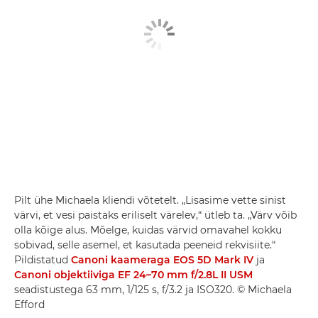
Pilt ühe Michaela kliendi võtetelt. „Lisasime vette sinist
värvi, et vesi paistaks eriliselt värelev,“ ütleb ta. „Värv võib
olla kõige alus. Mõelge, kuidas värvid omavahel kokku
sobivad, selle asemel, et kasutada peeneid rekvisiite.“
Pildistatud
Canoni kaameraga EOS 5D Mark IV
ja
Canoni objektiiviga EF 24–70 mm f/2.8L II USM
seadistustega 63 mm, 1/125 s, f/3.2 ja ISO320. © Michaela
Efford