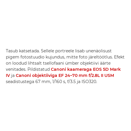
Tasub katsetada. Sellele portreele lisab unenäolisust
pigem fotostuudio kujundus, mitte foto järeltöötlus. Efekt
on loodud lihtsalt tsellofaani ümber objektiivi äärte
venitades. Pildistatud
Canoni kaameraga EOS 5D Mark
IV
ja
Canoni objektiiviga EF 24–70 mm f/2.8L II USM
seadistustega 67 mm, 1/160 s, f/3.5 ja ISO320.