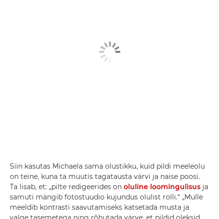
Siin kasutas Michaela sama olustikku, kuid pildi meeleolu
on teine, kuna ta muutis tagatausta värvi ja naise poosi.
Ta lisab, et: „pilte redigeerides on
oluline loomingulisus
ja
samuti mängib fotostuudio kujundus olulist rolli.“ „Mulle
meeldib kontrasti saavutamiseks katsetada musta ja
valge tasemetega ning rõhutada värve, et pildid oleksid