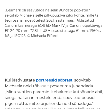
„Eesmärk oli saavutada naiselik 90ndate pop-stiil,“
selgitab Michaela selle pilkupüüdva pildi kohta, mille ta
tegi osana moevõtetest 2021. aasta mais. Pildistatud
Canoni kaameraga EOS 5D Mark IV ja Canoni objektiiviga
EF 24–70 mm f/2.8L II USM seadistustega 61 mm, 1/160 s,
f/8 ja ISO125. © Michaela Efford
Kui jäädvustate
portreesid sõbrast
, soovitab
Michaela neid tõhusalt poseerima juhendada.
„Mina suhtlen paremini kehakeele kui sõnade abil,
seega näitan inimestele enda soovitud poosid
pigem ette, mitte ei juhenda neid sõnadega,“