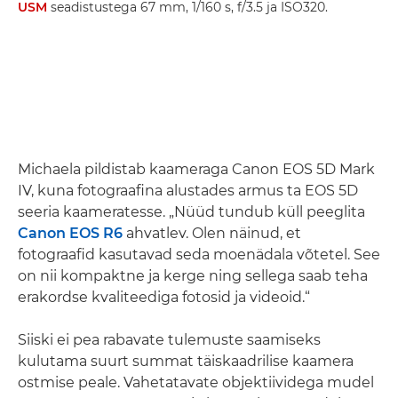
USM
seadistustega 67 mm, 1/160 s, f/3.5 ja ISO320.
Michaela pildistab kaameraga Canon EOS 5D Mark
IV, kuna fotograafina alustades armus ta EOS 5D
seeria kaameratesse. „Nüüd tundub küll peeglita
Canon EOS R6
ahvatlev. Olen näinud, et
fotograafid kasutavad seda moenädala võtetel. See
on nii kompaktne ja kerge ning sellega saab teha
erakordse kvaliteediga fotosid ja videoid.“
Siiski ei pea rabavate tulemuste saamiseks
kulutama suurt summat täiskaadrilise kaamera
ostmise peale. Vahetatavate objektiividega mudel