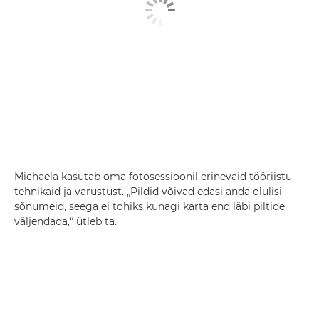
Michaela kasutab oma fotosessioonil erinevaid tööriistu,
tehnikaid ja varustust. „Pildid võivad edasi anda olulisi
sõnumeid, seega ei tohiks kunagi karta end läbi piltide
väljendada,“ ütleb ta.