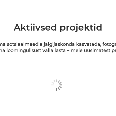
Aktiivsed projektid
oma sotsiaalmeedia jälgijaskonda kasvatada, fotogra
a loomingulisust valla lasta – meie uusimatest pro