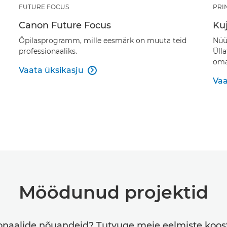
FUTURE FOCUS
PRI
Canon Future Focus
Kuj
Õpilasprogramm, mille eesmärk on muuta teid
Nüü
professionaaliks.
Ülla
oma
Vaata üksikasju

Vaa
Möödunud projektid
ssionaalide nõuandeid? Tutvuge meie eelmiste koo