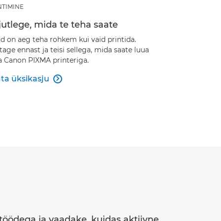
NTIMINE
utlege, mida te teha saate
d on aeg teha rohkem kui vaid printida.
tage ennast ja teisi sellega, mida saate luua
 Canon PIXMA printeriga.
ta üksikasju

stöödega ja vaadake, kuidas aktiivne