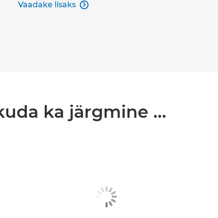
Vaadake lisaks

kuda ka järgmine ...