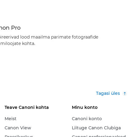
non Pro
pireerivad lood maailma parimate fotograafide
ilmiloojate kohta.
Tagasi üles
Teave Canoni kohta
Minu konto
Meist
Canoni konto
Canon View
Liituge Canon Clubiga
Pressikeskus
Canoni professionaalsed