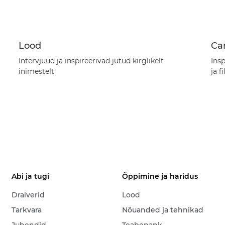
Lood
Ca
Intervjuud ja inspireerivad jutud kirglikelt
Ins
inimestelt
ja f
Abi ja tugi
Õppimine ja haridus
Draiverid
Lood
Tarkvara
Nõuanded ja tehnikad
Juhendid
Teabepank