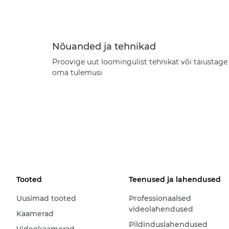
Nõuanded ja tehnikad
Proovige uut loomingulist tehnikat või täiustage
oma tulemusi
Tooted
Teenused ja lahendused
Uusimad tooted
Professionaalsed
videolahendused
Kaamerad
Pildinduslahendused
Videokaamerad