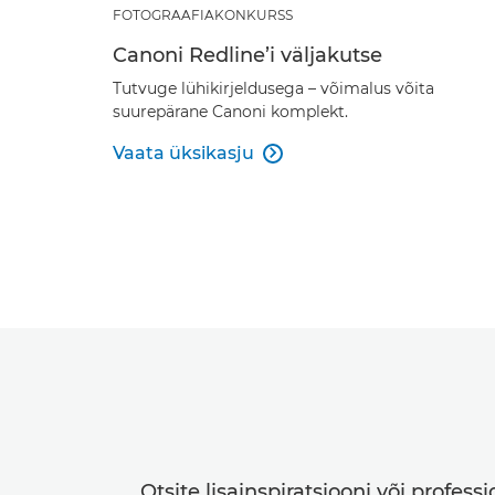
FOTOGRAAFIAKONKURSS
Canoni Redline’i väljakutse
Tutvuge lühikirjeldusega – võimalus võita
suurepärane Canoni komplekt.
Vaata üksikasju

Otsite lisainspiratsiooni või profe