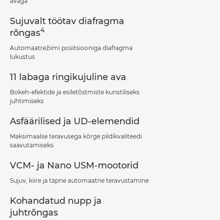
avaga
Sujuvalt töötav diafragma
4
rõngas
Automaatrežiimi positsiooniga diafragma
lukustus
11 labaga ringikujuline ava
Bokeh-efektide ja esiletõstmiste kunstiliseks
juhtimiseks
Asfäärilised ja UD-elemendid
Maksimaalse teravusega kõrge pildikvaliteedi
saavutamiseks
VCM- ja Nano USM-mootorid
Sujuv, kiire ja täpne automaatne teravustamine
Kohandatud nupp ja
juhtrõngas