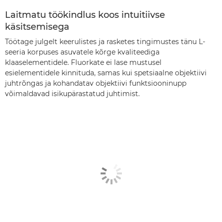
Laitmatu töökindlus koos intuitiivse
käsitsemisega
Töötage julgelt keerulistes ja rasketes tingimustes tänu L-
seeria korpuses asuvatele kõrge kvaliteediga
klaaselementidele. Fluorkate ei lase mustusel
esielementidele kinnituda, samas kui spetsiaalne objektiivi
juhtrõngas ja kohandatav objektiivi funktsiooninupp
võimaldavad isikupärastatud juhtimist.