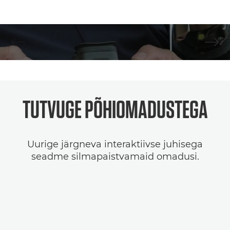
1
/
15
TUTVUGE PÕHIOMADUSTEGA
Uurige järgneva interaktiivse juhisega
seadme silmapaistvamaid omadusi.