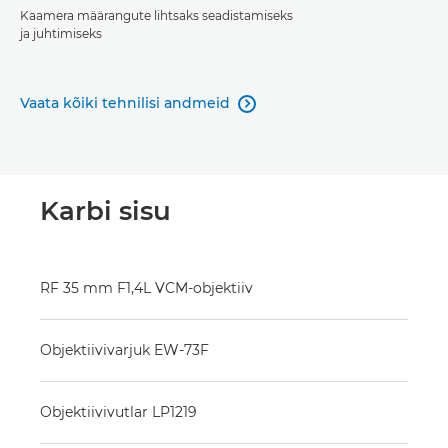
Kaamera määrangute lihtsaks seadistamiseks
ja juhtimiseks
Vaata kõiki tehnilisi andmeid

Karbi sisu
RF 35 mm F1,4L VCM-objektiiv
Objektiivivarjuk EW-73F
Objektiivivutlar LP1219