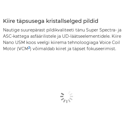
Kiire täpsusega kristallselged pildid
Nautige suurepärast pildikvaliteeti tänu Super Spectra- ja
ASC-kattega asfäärilistele ja UD-läätseelementidele. Kiire
Nano USM koos veelgi kiirema tehnoloogiaga Voice Coil
2
Motor (VCM
) võimaldab kiiret ja täpset fokuseerimist.