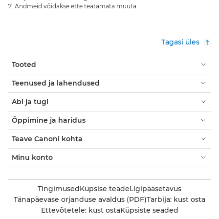
Andmeid võidakse ette teatamata muuta.
Tagasi üles
Tooted
Teenused ja lahendused
Abi ja tugi
Õppimine ja haridus
Teave Canoni kohta
Minu konto
Tingimused
Küpsise teade
Ligipääsetavus
Tänapäevase orjanduse avaldus (PDF)
Tarbija: kust osta
Ettevõtetele: kust osta
Küpsiste seaded