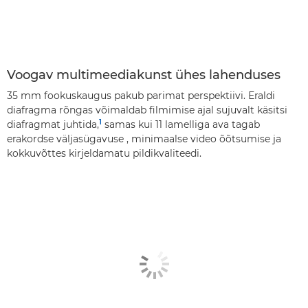
Voogav multimeediakunst ühes lahenduses
35 mm fookuskaugus pakub parimat perspektiivi. Eraldi
diafragma rõngas võimaldab filmimise ajal sujuvalt käsitsi
1
diafragmat juhtida,
samas kui 11 lamelliga ava tagab
erakordse väljasügavuse , minimaalse video õõtsumise ja
kokkuvõttes kirjeldamatu pildikvaliteedi.