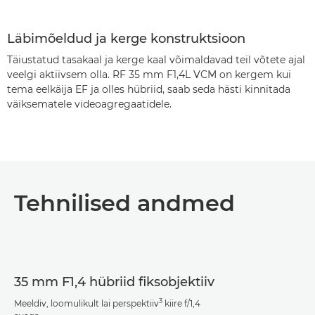
Läbimõeldud ja kerge konstruktsioon
Täiustatud tasakaal ja kerge kaal võimaldavad teil võtete ajal
veelgi aktiivsem olla. RF 35 mm F1,4L VCM on kergem kui
tema eelkäija EF ja olles hübriid, saab seda hästi kinnitada
väiksematele videoagregaatidele.
Tehnilised andmed
35 mm F1,4 hübriid fiksobjektiiv
3
Meeldiv, loomulikult lai perspektiiv
kiire f/1,4