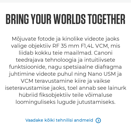
Ülevaade
BRING YOUR WORLDS
TOGETHER
Tehnilised andmed
Mõjuvate fotode ja kinolike videote jaoks
Galerii
valige objektiiv RF 35 mm F1,4L VCM, mis
liidab kokku teie maailmad. Canoni
teedrajava tehnoloogia ja intuitiivsete
funktsioonide, nagu spetsiaalne diafragma
juhtimine videote puhul ning Nano USM ja
VCM teravustamine kiire ja vaikse
iseteravustamise jaoks, toel annab see lainurk
hübriid fiksobjektiiv teile võimaluse
loominguliseks lugude jutustamiseks.
Vaadake kõiki tehnilisi andmeid
