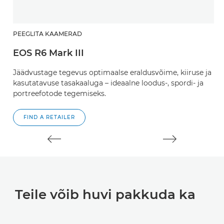
PEEGLITA KAAMERAD
H
EOS R6 Mark III
R
Jäädvustage tegevus optimaalse eraldusvõime, kiiruse ja
Ül
kasutatavuse tasakaaluga – ideaalne loodus-, spordi- ja
o
portreefotode tegemiseks.
fi
FIND A RETAILER
Teile võib huvi pakkuda ka