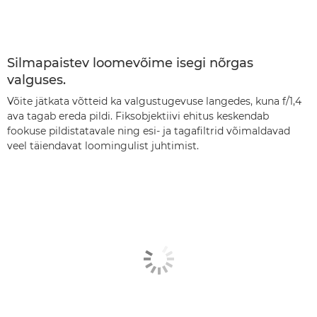
Silmapaistev loomevõime isegi nõrgas
valguses.
Võite jätkata võtteid ka valgustugevuse langedes, kuna f/1,4
ava tagab ereda pildi. Fiksobjektiivi ehitus keskendab
fookuse pildistatavale ning esi- ja tagafiltrid võimaldavad
veel täiendavat loomingulist juhtimist.