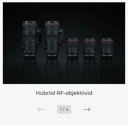
Hübriid RF-objektiivid
1
/
4