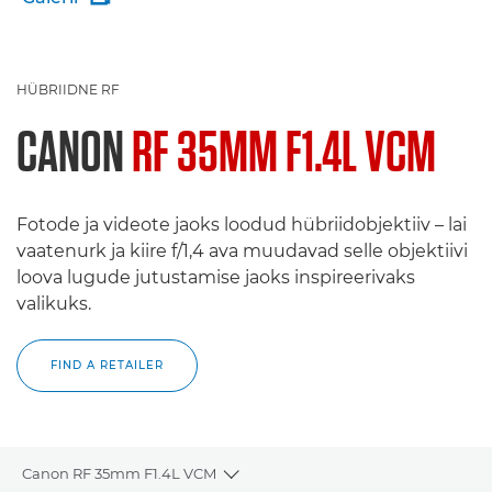
HÜBRIIDNE RF
CANON
RF 35MM F1.4L VCM
Fotode ja videote jaoks loodud hübriidobjektiiv – lai
vaatenurk ja kiire f/1,4 ava muudavad selle objektiivi
loova lugude jutustamise jaoks inspireerivaks
valikuks.
FIND A RETAILER
Canon RF 35mm F1.4L VCM
Toggle breadcrumbs