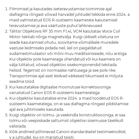
Filmimisel ja kasutades iseteravustamise toimimise ajal
diafragma rõngast võivad harvadel juhtudel tekkida enne 2024. a
maid valmistatud EOS R-süsteemi kaamerate kasutamisel
teravustamise ja ava väärtuste puhul lahknevused
Tähtis! Objektiivis RF 35 mm F1,4L VCM kasutatav Voice Coil
Motor tekitab nõrga magnetvälja. Kuigi üldiselt võetuna on
seade kasutamisel ohutu, soovitame võimalikele muredele
vastuse leidmiseks pidada neil, kel on paigaldatud
südamestimulaator või mõni muu meditsiiniseade, nõu arstiga.
Kui objektiiv pole kaameraga ühendatud või kui kaamera on
välja lülitatud, võivad objektiivi sisekomponendid tekitada
helisid. Tegemist on normaalse nähtusega ja see pole rike.
Transportimise ajal aset leidvad väikesed liikumised ei mõjuta
seadme tööd.
Kui kasutatakse digitaalse moonutuse korrektsiooniga
varustatud Canon EOS R-süsteemi kaameratega.
Kui objektiivi kasutatakse enne 2024. a maid toodetud EOS R-
süsteemi kaameratega, on ei saa diafragma rõngast pildistamise
ajal ava juhtimiseks kasutada.
Kuigi objektiiv on tolmu- ja veekindla konstruktsiooniga, ei saa
tolmu või veepiiskade sattumist objektiivi sisemusse täielikult
välistada.
Kõik andmed põhinevad Canoni standardsetel testimeetoditel,
v.a juhtudel, kui on märgitud teisiti.