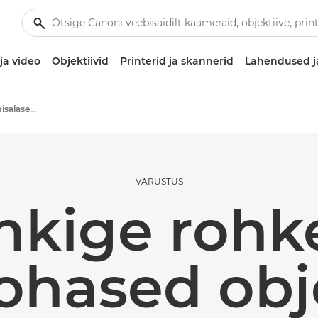
ja video
Objektiivid
Printerid ja skannerid
Lahendused j
Fotograafia- ja printimisalased näpunäited ja tehnikad
VARUSTUS
nkige rohk
ohased obje