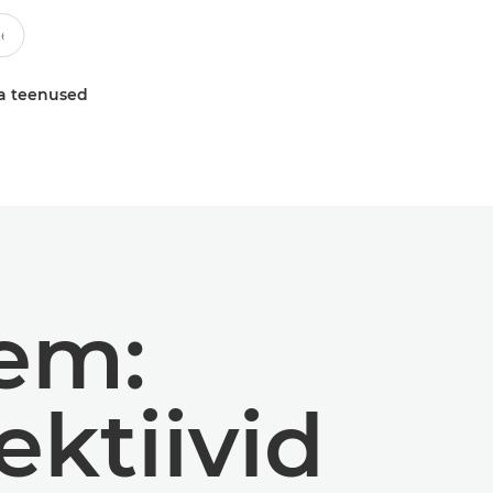
a teenused
em:
ktiivid