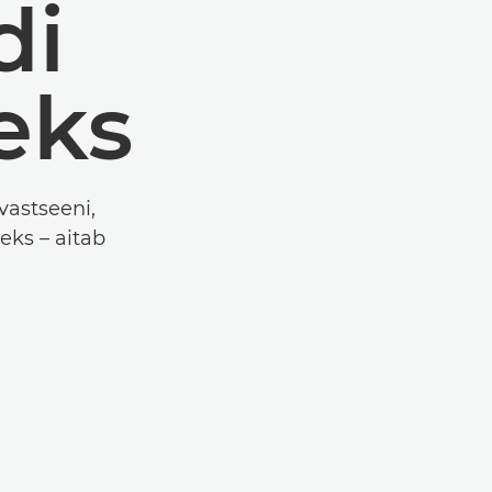
di
eks
vastseeni,
eks – aitab