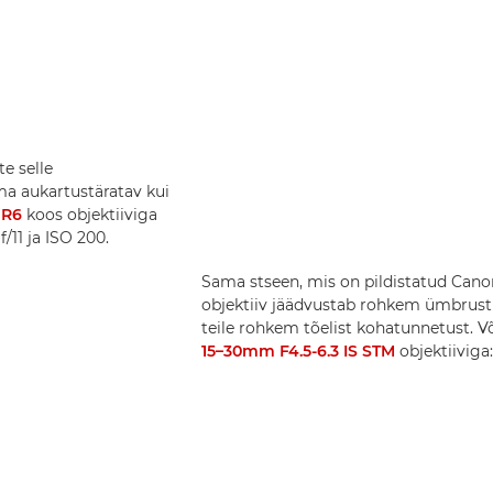
te selle
ama aukartustäratav kui
 R6
koos objektiiviga
f/11 ja ISO 200.
Sama stseen, mis on pildistatud Canon
objektiiv jäädvustab rohkem ümbrust
teile rohkem tõelist kohatunnetust.
15–30mm F4.5-6.3 IS STM
objektiiviga: