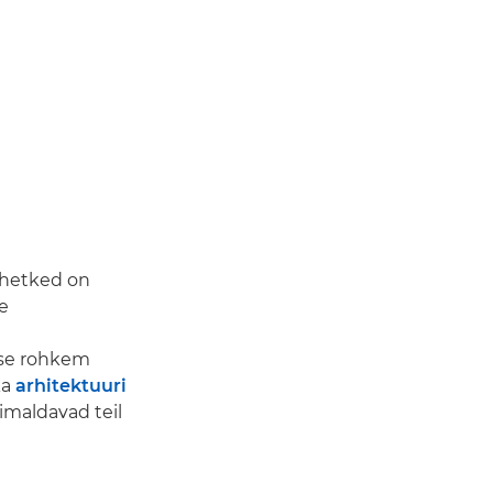
 hetked on
ie
isse rohkem
ka
arhitektuuri
õimaldavad teil