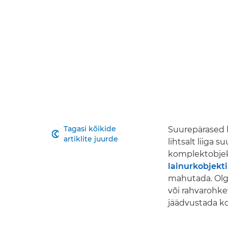
Tagasi kõikide
Suurepärased 

artiklite juurde
lihtsalt liiga 
komplektobjekt
lainurkobjekti
mahutada. Ol
või rahvarohke
jäädvustada ko