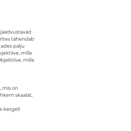
s jäädvustavad
rites tähendab
tades palju
jektiive, mille
jektiive, mille
, mis on
ohkem skaalat,
e kergelt