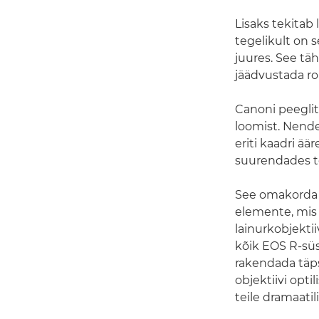
Lisaks tekitab 
tegelikult on 
juures. See tä
jäädvustada ro
Canoni peegli
loomist. Nende
eriti kaadri ää
suurendades te
See omakorda t
elemente, mis 
lainurkobjekti
kõik EOS R-sü
rakendada täp
objektiivi opti
teile dramaatil