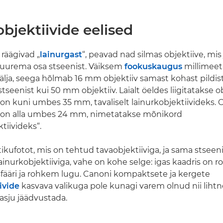
bjektiivide eelised
 räägivad „
lainurgast
“, peavad nad silmas objektiive, mi
suurema osa stseenist. Väiksem
fookuskaugus
millimeet
älja, seega hõlmab 16 mm objektiiv samast kohast pildis
seenist kui 50 mm objektiiv. Laialt öeldes liigitatakse ob
n kuni umbes 35 mm, tavaliselt lainurkobjektiivideks. Ob
on alla umbes 24 mm, nimetatakse mõnikord
ktiivideks“.
ikufotot, mis on tehtud tavaobjektiiviga, ja sama stseeni
ainurkobjektiiviga, vahe on kohe selge: igas kaadris on r
ääri ja rohkem lugu. Canoni kompaktsete ja kergete
ivide
kasvava valikuga pole kunagi varem olnud nii lihtn
i asju jäädvustada.