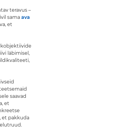
htav teravus –
iivil sama
ava
va, et
kobjektiivide
vi läbimisel,
dikvaliteeti,
ivseid
iteetsemaid
sele saavad
, et
nkreetse
d, et pakkuda
 elutruud.