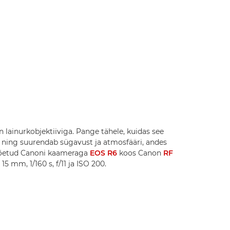
 lainurkobjektiiviga. Pange tähele, kuidas see
 ning suurendab sügavust ja atmosfääri, andes
 Võetud Canoni kaameraga
EOS R6
koos Canon
RF
 15 mm, 1/160 s, f/11 ja ISO 200.