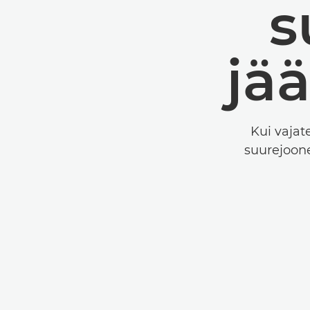
s
jä
Kui vajat
suurejoone