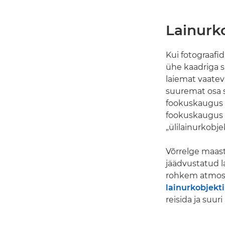
Lainurko
Kui fotograafid
ühe kaadriga 
laiemat vaatev
suuremat osa st
fookuskaugus o
fookuskaugus 
„ülilainurkobje
Võrrelge maast
jäädvustatud l
rohkem atmosf
lainurkobjekti
reisida ja suur