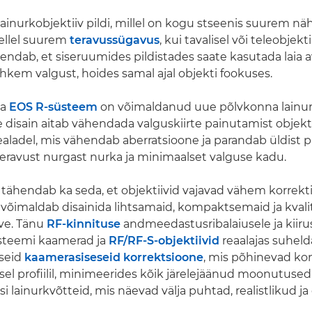
lainurkobjektiiv pildi, millel on kogu stseenis suurem nä
sellel suurem
teravussügavus
, kui tavalisel või teleobjekt
hendab, et siseruumides pildistades saate kasutada laia a
hkem valgust, hoides samal ajal objekti fookuses.
ta
EOS R-süsteem
on võimaldanud uue põlvkonna lainur
 disain aitab vähendada valguskiirte painutamist objektii
realadel, mis vähendab aberratsioone ja parandab üldist pil
ravust nurgast nurka ja minimaalset valguse kadu.
ähendab ka seda, et objektiivid vajavad vähem korrekti
võimaldab disainida lihtsamaid, kompaktsemaid ja kval
ive. Tänu
RF-kinnituse
andmeedastusribalaiusele ja kiiru
steemi kaamerad ja
RF/RF-S-objektiivid
reaalajas suhelda
seid
kaamerasiseseid korrektsioone
, mis põhinevad ko
lisel profiilil, minimeerides kõik järelejäänud moonutuse
isi lainurkvõtteid, mis näevad välja puhtad, realistlikud ja