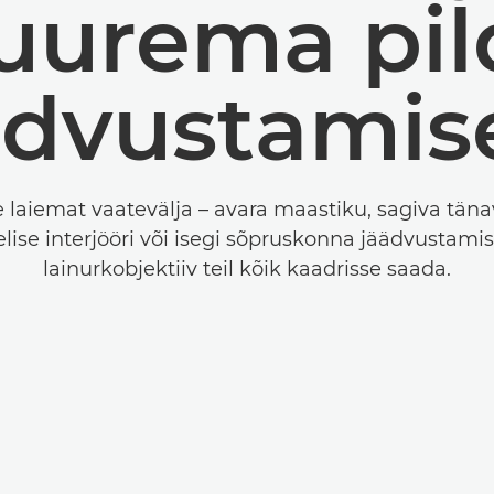
uurema pil
ädvustamis
e laiemat vaatevälja – avara maastiku, sagiva täna
lise interjööri või isegi sõpruskonna jäädvustamis
lainurkobjektiiv teil kõik kaadrisse saada.