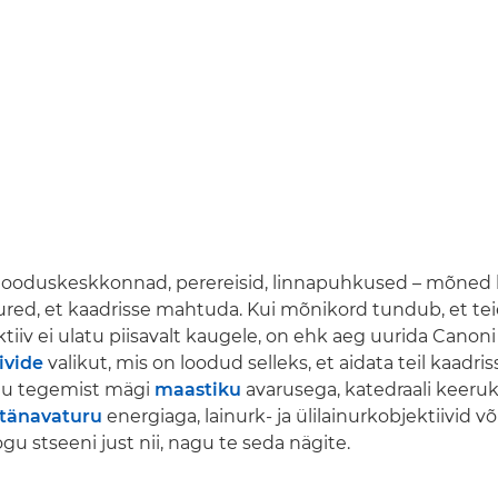
looduskeskkonnad, perereisid, linnapuhkused – mõned
suured, et kaadrisse mahtuda. Kui mõnikord tundub, et te
iiv ei ulatu piisavalt kaugele, on ehk aeg uurida Canoni
ivide
valikut, mis on loodud selleks, et aidata teil kaadr
gu tegemist mägi
maastiku
avarusega, katedraali keeru
tänavaturu
energiaga, lainurk- ja ülilainurkobjektiivid v
gu stseeni just nii, nagu te seda nägite.