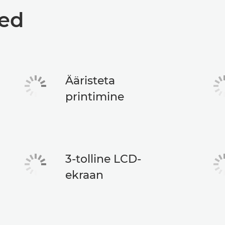
med
Ääristeta
printimine
3-tolline LCD-
ekraan