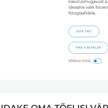
kasutusmugavust p
ideaalne valik fotoe
fotograafidele.
OSTA TINTI
FIND A RETAILER
VÕRDLE KOHE
IDAKE OMA TÕELISI VÄ