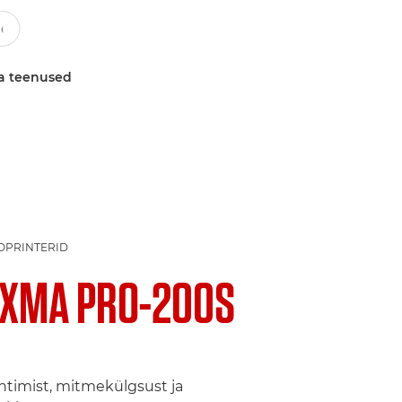
a teenused
OPRINTERID
IXMA PRO-200S
rintimist, mitmekülgsust ja