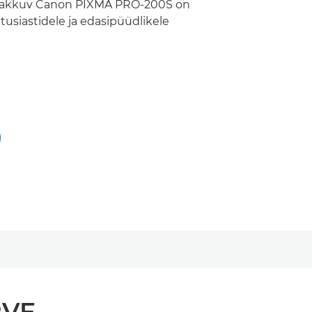
akkuv Canon PIXMA PRO-200S on
ntusiastidele ja edasipüüdlikele
RVE