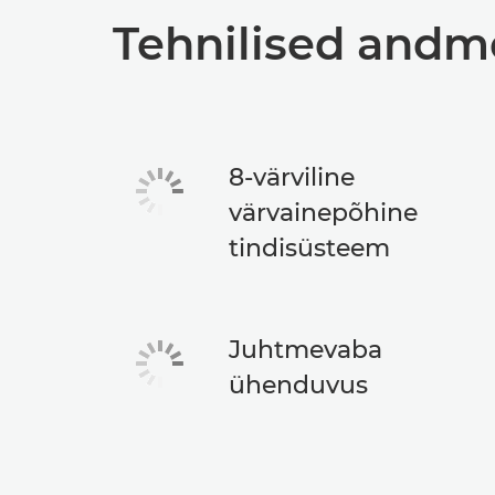
Tehnilised and
8-värviline
värvainepõhine
tindisüsteem
Juhtmevaba
ühenduvus