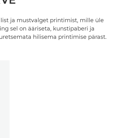
list ja mustvalget printimist, mille üle
ng sel on ääriseta, kunstipaberi ja
retsemata hilisema printimise pärast.