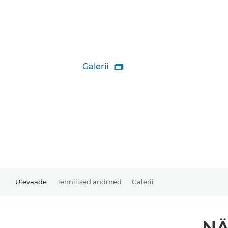
Galerii

Ülevaade
Tehnilised andmed
Galerii
NÄ