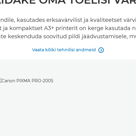
ile, kasutades erksavärvilist ja kvaliteetset värvi
t ja kompaktset A3+ printerit on kerge kasutada ni
te keskenduda soovitud pildi jäädvustamisele, mu
Vaata kõiki tehnilisi andmeid
