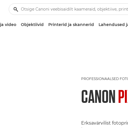
ja video
Objektiivid
Printerid ja skannerid
Lahendused j
PROFESSIONAALSED FOT
CANON
P
Erksavärvilist fotop