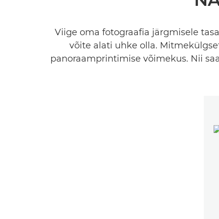
Viige oma fotograafia järgmisele tasand
võite alati uhke olla. Mitmekülgse
panoraamprintimise võimekus. Nii saa