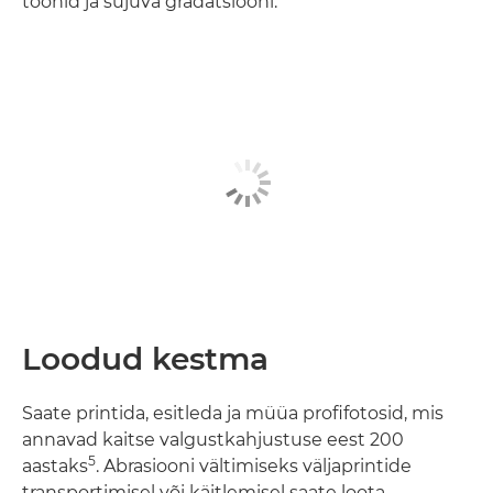
toonid ja sujuva gradatsiooni.
Loodud kestma
Saate printida, esitleda ja müüa profifotosid, mis
annavad kaitse valgustkahjustuse eest 200
5
aastaks
. Abrasiooni vältimiseks väljaprintide
transportimisel või käitlemisel saate loota