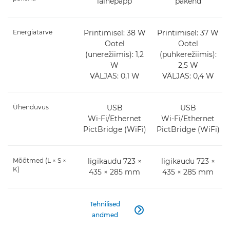
lainepapp
pakend
Energiatarve
Printimisel: 38 W
Printimisel: 37 W
Ootel
Ootel
(unerežiimis): 1,2
(puhkerežiimis):
W
2,5 W
VÄLJAS: 0,1 W
VÄLJAS: 0,4 W
Ühenduvus
USB
USB
Wi-Fi/Ethernet
Wi-Fi/Ethernet
PictBridge (WiFi)
PictBridge (WiFi)
Mõõtmed (L × S ×
ligikaudu 723 ×
ligikaudu 723 ×
K)
435 × 285 mm
435 × 285 mm
Tehnilised

andmed