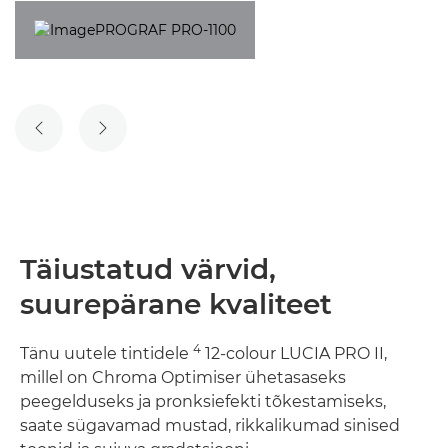
EELMINE SLAID
JÄRGMINE SLAID
Täiustatud värvid,
suurepärane kvaliteet
4
Tänu uutele tintidele
12-colour LUCIA PRO II,
millel on Chroma Optimiser ühetasaseks
peegelduseks ja pronksiefekti tõkestamiseks,
saate sügavamad mustad, rikkalikumad sinised