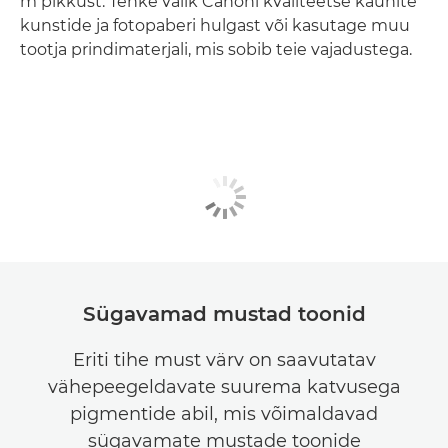
m pikkust. Tehke valik Canoni kvaliteetse kaunite
kunstide ja fotopaberi hulgast või kasutage muu
tootja prindimaterjali, mis sobib teie vajadustega.
Sügavamad mustad toonid
Eriti tihe must värv on saavutatav
vähepeegeldavate suurema katvusega
pigmentide abil, mis võimaldavad
sügavamate mustade toonide