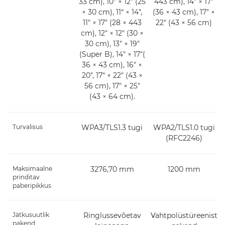
33 cm), 10" × 12" (25
443 cm), 14" × 17"
× 30 cm), 11“ × 14",
(36 × 43 cm), 17" ×
11" × 17" (28 × 443
22" (43 × 56 cm)
cm), 12" × 12" (30 ×
30 cm), 13" × 19"
(Super B), 14" × 17"(
36 × 43 cm), 16" ×
20", 17“ × 22" (43 ×
56 cm), 17" × 25"
(43 × 64 cm).
Turvalisus
WPA3/TLS1.3 tugi
WPA2/TLS1.0 tugi
(RFC2246)
Maksimaalne
3276,70 mm
1200 mm
prinditav
paberipikkus
Jätkusuutlik
Ringlussevõetav
Vahtpolüstüreenist
pakend