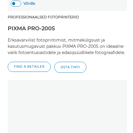
Võrdle
PROFESSIONAALSED FOTOPRINTERID
PIXMA PRO-200S
Erksavärvilist fotoprintimist, mitmekülgsust ja
kasutusmugavust pakkuv PIXMA PRO-200S on ideaalne
valik fotoentusiastidele ja edasipüüdlikele fotograafidele.
FIND A RETAILER
OSTA TINTI