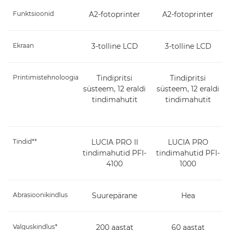
Funktsioonid
A2-fotoprinter
A2-fotoprinter
Ekraan
3-tolline LCD
3-tolline LCD
Printimistehnoloogia
Tindipritsi
Tindipritsi
süsteem, 12 eraldi
süsteem, 12 eraldi
tindimahutit
tindimahutit
Tindid**
LUCIA PRO II
LUCIA PRO
tindimahutid PFI-
tindimahutid PFI-
4100
1000
Abrasioonikindlus
Suurepärane
Hea
Valguskindlus*
200 aastat
60 aastat