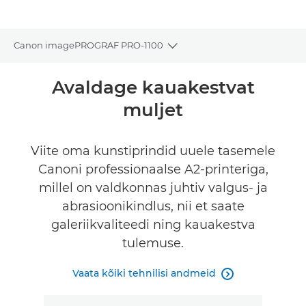
Canon imagePROGRAF PRO-1100
Toggle breadcrumbs
Ülevaade
Avaldage kauakestvat
muljet
Tehnilised andmed
Galerii
Viite oma kunstiprindid uuele tasemele
Canoni professionaalse A2-printeriga,
Tugi
millel on valdkonnas juhtiv valgus- ja
abrasioonikindlus, nii et saate
FIND A RETAILER
galeriikvaliteedi ning kauakestva
tulemuse.
Vaata kõiki tehnilisi andmeid
