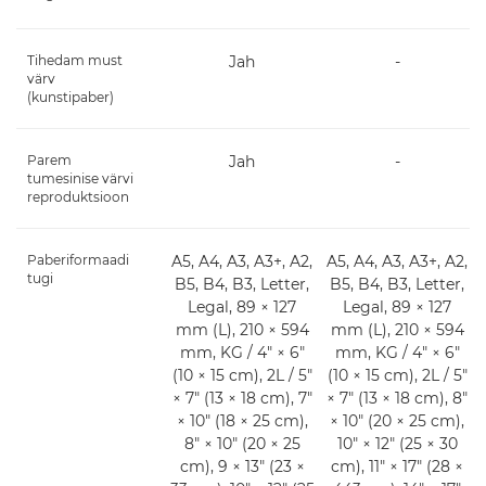
Tihedam must
Jah
-
värv
(kunstipaber)
Parem
Jah
-
tumesinise värvi
reproduktsioon
Paberiformaadi
A5, A4, A3, A3+, A2,
A5, A4, A3, A3+, A2,
tugi
B5, B4, B3, Letter,
B5, B4, B3, Letter,
Legal, 89 × 127
Legal, 89 × 127
mm (L), 210 × 594
mm (L), 210 × 594
mm, KG / 4" × 6"
mm, KG / 4" × 6"
(10 × 15 cm), 2L / 5"
(10 × 15 cm), 2L / 5"
× 7" (13 × 18 cm), 7"
× 7" (13 × 18 cm), 8"
× 10" (18 × 25 cm),
× 10" (20 × 25 cm),
8" × 10" (20 × 25
10" × 12" (25 × 30
cm), 9 × 13" (23 ×
cm), 11" × 17" (28 ×