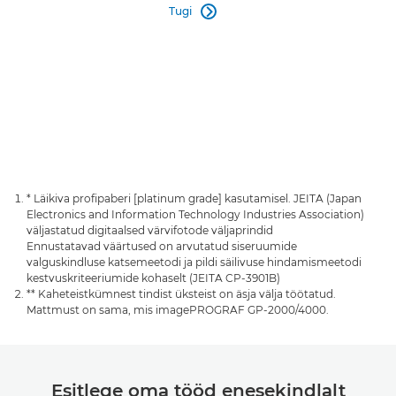
Tugi

* Läikiva profipaberi [platinum grade] kasutamisel. JEITA (Japan
Electronics and Information Technology Industries Association)
väljastatud digitaalsed värvifotode väljaprindid
Ennustatavad väärtused on arvutatud siseruumide
valguskindluse katsemeetodi ja pildi säilivuse hindamismeetodi
kestvuskriteeriumide kohaselt (JEITA CP-3901B)
** Kaheteistkümnest tindist üksteist on äsja välja töötatud.
Mattmust on sama, mis imagePROGRAF GP-2000/4000.
Esitlege oma tööd enesekindlalt