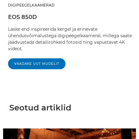
DIGIPEEGELKAAMERAD
EOS 850D
Laske end inspireerida kergel ja erinevate
ühendusvõimalustega digipeegelkaameral, millega saate
jäädvustada detailirohkeid fotosid ning vapustavat 4K
videot.
VAADAKE UUT MUDELIT
Seotud artiklid