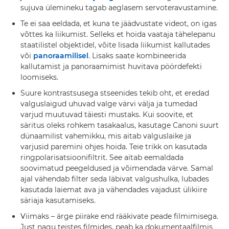
sujuva ülemineku tagab aeglasem servoteravustamine.
Te ei saa eeldada, et kuna te jäädvustate videot, on igas
võttes ka liikumist. Selleks et hoida vaataja tähelepanu
staatilistel objektidel, võite lisada liikumist kallutades
või
panoraamilisel
. Lisaks saate kombineerida
kallutamist ja panoraamimist huvitava pöördefekti
loomiseks.
Suure kontrastsusega stseenides tekib oht, et eredad
valguslaigud uhuvad valge värvi välja ja tumedad
varjud muutuvad täiesti mustaks. Kui soovite, et
säritus oleks rohkem tasakaalus, kasutage Canoni suurt
dünaamilist vahemikku, mis aitab valguslaike ja
varjusid paremini ohjes hoida. Teie trikk on kasutada
ringpolarisatsioonifiltrit. See aitab eemaldada
soovimatud peegeldused ja võimendada värve. Samal
ajal vähendab filter seda läbivat valgushulka, lubades
kasutada laiemat ava ja vähendades vajadust ülikiire
säriaja kasutamiseks.
Viimaks – ärge piirake end rääkivate peade filmimisega.
Just nagu teistes filmides, peab ka dokumentaalfilmis