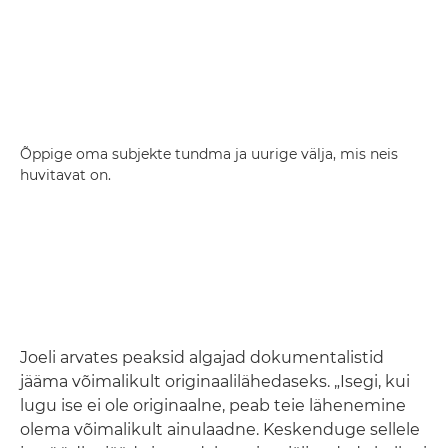
Õppige oma subjekte tundma ja uurige välja, mis neis
huvitavat on.
Joeli arvates peaksid algajad dokumentalistid
jääma võimalikult originaalilähedaseks. „Isegi, kui
lugu ise ei ole originaalne, peab teie lähenemine
olema võimalikult ainulaadne. Keskenduge sellele