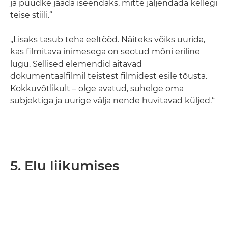
ja püüdke jääda iseendaks, mitte jäljendada kellegi
teise stiili.“
„Lisaks tasub teha eeltööd. Näiteks võiks uurida,
kas filmitava inimesega on seotud mõni eriline
lugu. Sellised elemendid aitavad
dokumentaalfilmil teistest filmidest esile tõusta.
Kokkuvõtlikult – olge avatud, suhelge oma
subjektiga ja uurige välja nende huvitavad küljed.“
5. Elu liikumises