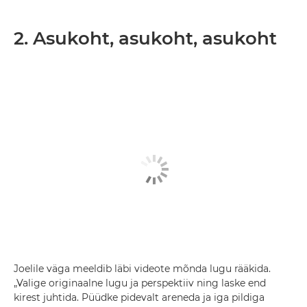
2. Asukoht, asukoht, asukoht
Joelile väga meeldib läbi videote mõnda lugu rääkida.
„Valige originaalne lugu ja perspektiiv ning laske end
kirest juhtida. Püüdke pidevalt areneda ja iga pildiga