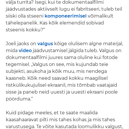
välja turrita? Isegi, kui te dokumentaalfilmi
jäädvustades aktiivselt lugu ei fabritseeri, tuleb teil
siiski olla stseeni
komponeerimisel
võimalikult
tähelepanelik. Kas kõik elemendid sobivad
stseenis kokku?“
Joeli jaoks on
valgus
kõige olulisem algne materjal,
mida
video
jäädvustamisel jälgida tuleb. Valgus on
dokumentaalfilmi juures sama oluline kui fotode
tegemisel. „Valgus on see, mis kujundab teie
subjekti, asukoha ja kõik muu, mis nendega
kaasneb. Kõik need saavad kokku maagilisel
ristkülikukujulisel ekraanil, mis tõmbab vaatajaid
sisse ja paneb neid uuesti ja uuesti ekraani poole
pöörduma.“
Kuid pidage meeles, et te saate maalida
kaasahaaravat pilti mis tahes kohas ja mis tahes
varustusega. Te võite kasutada loomulikku valgust,