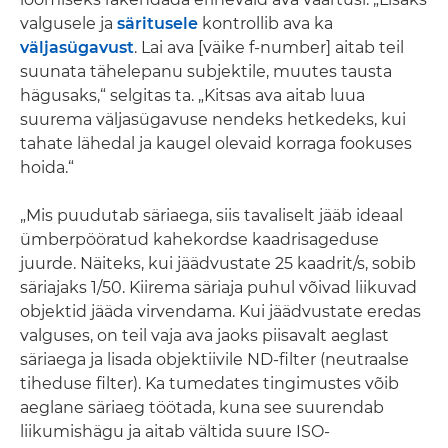
valgusele ja
säritusele
kontrollib ava ka
väljasügavust
. Lai ava [väike f-number] aitab teil
suunata tähelepanu subjektile, muutes tausta
hägusaks,“ selgitas ta. „Kitsas ava aitab luua
suurema väljasügavuse nendeks hetkedeks, kui
tahate lähedal ja kaugel olevaid korraga fookuses
hoida.“
„Mis puudutab säriaega, siis tavaliselt jääb ideaal
ümberpööratud kahekordse kaadrisageduse
juurde. Näiteks, kui jäädvustate 25 kaadrit/s, sobib
säriajaks 1/50. Kiirema säriaja puhul võivad liikuvad
objektid jääda virvendama. Kui jäädvustate eredas
valguses, on teil vaja ava jaoks piisavalt aeglast
säriaega ja lisada objektiivile ND-filter (neutraalse
tiheduse filter). Ka tumedates tingimustes võib
aeglane säriaeg töötada, kuna see suurendab
liikumishägu ja aitab vältida suure ISO-