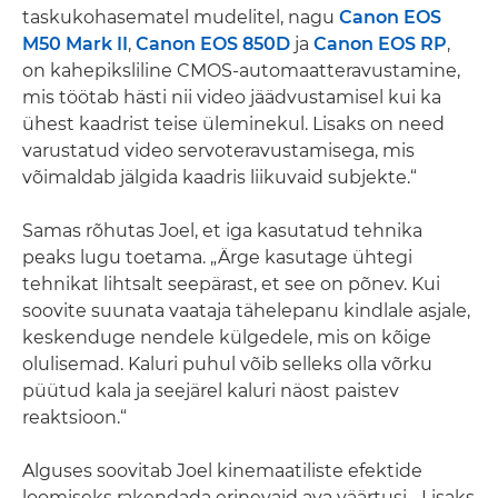
taskukohasematel mudelitel, nagu
Canon EOS
M50 Mark II
,
Canon EOS 850D
ja
Canon EOS RP
,
on kahepiksliline CMOS-automaatteravustamine,
mis töötab hästi nii video jäädvustamisel kui ka
ühest kaadrist teise üleminekul. Lisaks on need
varustatud video servoteravustamisega, mis
võimaldab jälgida kaadris liikuvaid subjekte.“
Samas rõhutas Joel, et iga kasutatud tehnika
peaks lugu toetama. „Ärge kasutage ühtegi
tehnikat lihtsalt seepärast, et see on põnev. Kui
soovite suunata vaataja tähelepanu kindlale asjale,
keskenduge nendele külgedele, mis on kõige
olulisemad. Kaluri puhul võib selleks olla võrku
püütud kala ja seejärel kaluri näost paistev
reaktsioon.“
Alguses soovitab Joel kinemaatiliste efektide
loomiseks rakendada erinevaid ava väärtusi. „Lisaks