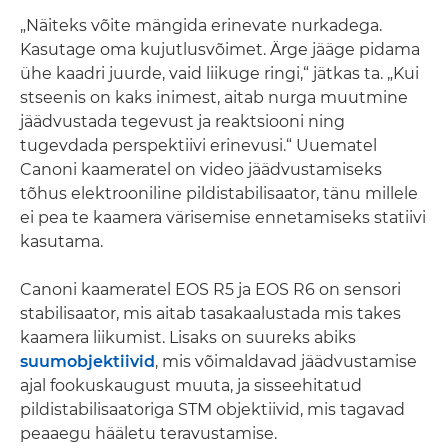
„Näiteks võite mängida erinevate nurkadega.
Kasutage oma kujutlusvõimet. Ärge jääge pidama
ühe kaadri juurde, vaid liikuge ringi,“ jätkas ta. „Kui
stseenis on kaks inimest, aitab nurga muutmine
jäädvustada tegevust ja reaktsiooni ning
tugevdada perspektiivi erinevusi.“ Uuematel
Canoni kaameratel on video jäädvustamiseks
tõhus elektrooniline pildistabilisaator, tänu millele
ei pea te kaamera värisemise ennetamiseks statiivi
kasutama.
Canoni kaameratel EOS R5 ja EOS R6 on sensori
stabilisaator, mis aitab tasakaalustada mis takes
kaamera liikumist. Lisaks on suureks abiks
suumobjektiivid
, mis võimaldavad jäädvustamise
ajal fookuskaugust muuta, ja sisseehitatud
pildistabilisaatoriga STM objektiivid, mis tagavad
peaaegu hääletu teravustamise.