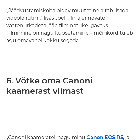
„Jäädvustamiskoha pidev muutmine aitab lisada
videole rütmi,“ lisas Joel. „Ilma erinevate
vaatenurkadeta jääb film natuke igavaks.
Filmimine on nagu küpsetamine – mõnikord tuleb
asju omavahel kokku segada.“
6. Võtke oma Canoni
kaamerast viimast
„Canoni kaameratel, nagu minu
Canon EOS R5
, ja