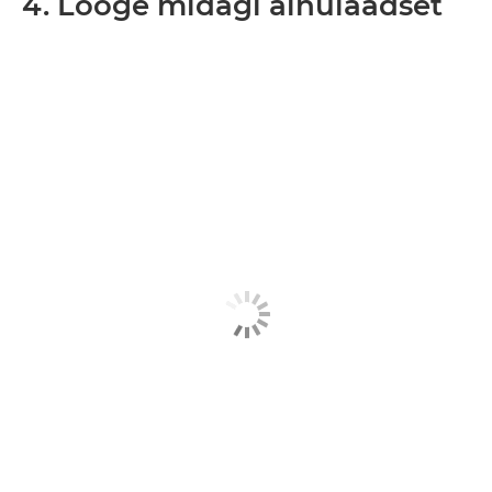
4. Looge midagi ainulaadset