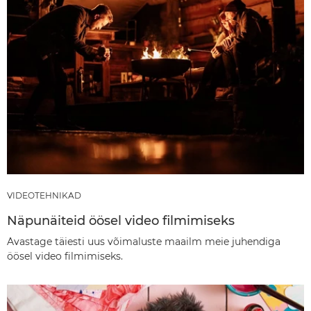
VIDEOTEHNIKAD
Näpunäiteid öösel video filmimiseks
Avastage täiesti uus võimaluste maailm meie juhendiga
öösel video filmimiseks.