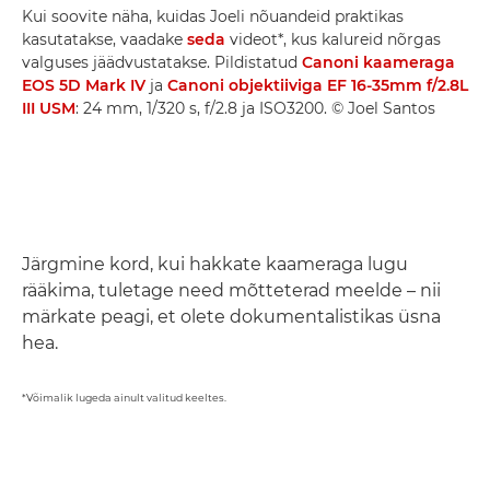
Kui soovite näha, kuidas Joeli nõuandeid praktikas
kasutatakse, vaadake
seda
videot*, kus kalureid nõrgas
valguses jäädvustatakse. Pildistatud
Canoni kaameraga
EOS 5D Mark IV
ja
Canoni objektiiviga EF 16-35mm f/2.8L
III USM
: 24 mm, 1/320 s, f/2.8 ja ISO3200. © Joel Santos
Järgmine kord, kui hakkate kaameraga lugu
rääkima, tuletage need mõtteterad meelde – nii
märkate peagi, et olete dokumentalistikas üsna
hea.
*Võimalik lugeda ainult valitud keeltes.