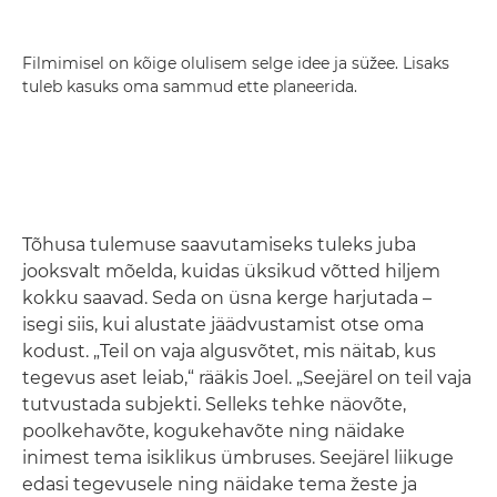
Filmimisel on kõige olulisem selge idee ja süžee. Lisaks
tuleb kasuks oma sammud ette planeerida.
Tõhusa tulemuse saavutamiseks tuleks juba
jooksvalt mõelda, kuidas üksikud võtted hiljem
kokku saavad. Seda on üsna kerge harjutada –
isegi siis, kui alustate jäädvustamist otse oma
kodust. „Teil on vaja algusvõtet, mis näitab, kus
tegevus aset leiab,“ rääkis Joel. „Seejärel on teil vaja
tutvustada subjekti. Selleks tehke näovõte,
poolkehavõte, kogukehavõte ning näidake
inimest tema isiklikus ümbruses. Seejärel liikuge
edasi tegevusele ning näidake tema žeste ja