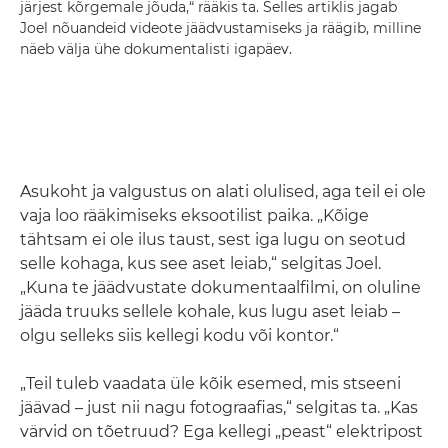
järjest kõrgemale jõuda,“ rääkis ta. Selles artiklis jagab
Joel nõuandeid videote jäädvustamiseks ja räägib, milline
näeb välja ühe dokumentalisti igapäev.
Asukoht ja valgustus on alati olulised, aga teil ei ole
vaja loo rääkimiseks eksootilist paika. „Kõige
tähtsam ei ole ilus taust, sest iga lugu on seotud
selle kohaga, kus see aset leiab,“ selgitas Joel.
„Kuna te jäädvustate dokumentaalfilmi, on oluline
jääda truuks sellele kohale, kus lugu aset leiab –
olgu selleks siis kellegi kodu või kontor.“
„Teil tuleb vaadata üle kõik esemed, mis stseeni
jäävad – just nii nagu fotograafias,“ selgitas ta. „Kas
värvid on tõetruud? Ega kellegi „peast“ elektripost