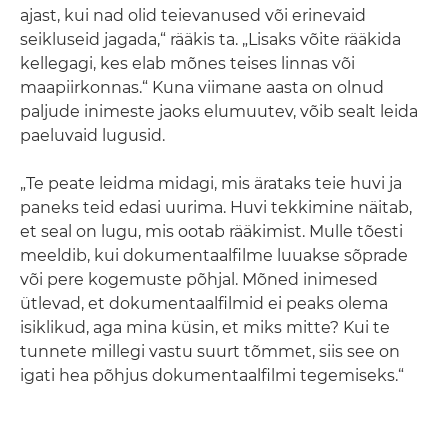
ajast, kui nad olid teievanused või erinevaid
seikluseid jagada,“ rääkis ta. „Lisaks võite rääkida
kellegagi, kes elab mõnes teises linnas või
maapiirkonnas.“ Kuna viimane aasta on olnud
paljude inimeste jaoks elumuutev, võib sealt leida
paeluvaid lugusid.
„Te peate leidma midagi, mis ärataks teie huvi ja
paneks teid edasi uurima. Huvi tekkimine näitab,
et seal on lugu, mis ootab rääkimist. Mulle tõesti
meeldib, kui dokumentaalfilme luuakse sõprade
või pere kogemuste põhjal. Mõned inimesed
ütlevad, et dokumentaalfilmid ei peaks olema
isiklikud, aga mina küsin, et miks mitte? Kui te
tunnete millegi vastu suurt tõmmet, siis see on
igati hea põhjus dokumentaalfilmi tegemiseks.“