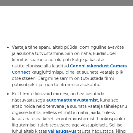
Vaataja tähelepanu aitab püüda loominguline avavõte
ja asukoha tutvustamine. Siin on näha, kuidas Joel
kinnitas kaamera autokapoti külge ja kasutas
nutitelefonisse alla laaditud
Canoni rakendust Camera
Connect
kaugjuhtimispuldina, et suunata vaataja pilk
otse stseeni. Järgmine samm on tutvustada filmi
põhisubjekti ja tuua ta filmimise asukohta.
Kui filmite liikuvaid inimesi, on hea kasutada
näotuvastusega
automaatteravustamist
, kuna see
aitab hoida neid teravana ja suunata vaataja tähelepanu
õigesse kohta. Selleks et mitte maha jääda, tuleks
kasutada üsna kiiret servoteravustamist. Fookuspunkti
liigutamisel tuleb tegutseda aga vastupidiselt. Sellise
juhul aitab kitsas
väljasügavus
tausta hägustada. Ning