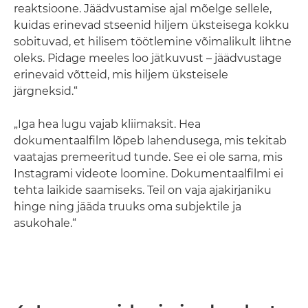
reaktsioone. Jäädvustamise ajal mõelge sellele,
kuidas erinevad stseenid hiljem üksteisega kokku
sobituvad, et hilisem töötlemine võimalikult lihtne
oleks. Pidage meeles loo jätkuvust – jäädvustage
erinevaid võtteid, mis hiljem üksteisele
järgneksid.“
„Iga hea lugu vajab kliimaksit. Hea
dokumentaalfilm lõpeb lahendusega, mis tekitab
vaatajas premeeritud tunde. See ei ole sama, mis
Instagrami videote loomine. Dokumentaalfilmi ei
tehta laikide saamiseks. Teil on vaja ajakirjaniku
hinge ning jääda truuks oma subjektile ja
asukohale.“