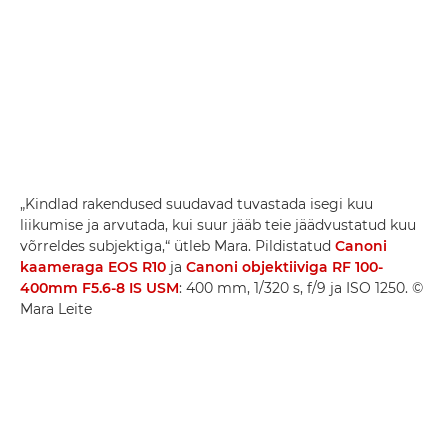
„Kindlad rakendused suudavad tuvastada isegi kuu
liikumise ja arvutada, kui suur jääb teie jäädvustatud kuu
võrreldes subjektiga,“ ütleb Mara. Pildistatud
Canoni
kaameraga EOS R10
ja
Canoni objektiiviga RF 100-
400mm F5.6-8 IS USM
: 400 mm, 1/320 s, f/9 ja ISO 1250. ©
Mara Leite