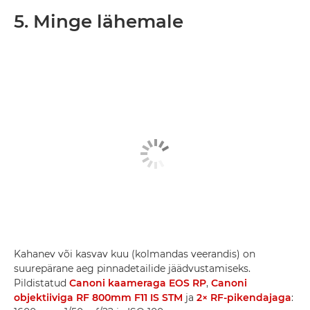
5. Minge lähemale
Kahanev või kasvav kuu (kolmandas veerandis) on
suurepärane aeg pinnadetailide jäädvustamiseks.
Pildistatud
Canoni kaameraga EOS RP
,
Canoni
objektiiviga RF 800mm F11 IS STM
ja
2× RF-pikendajaga
: