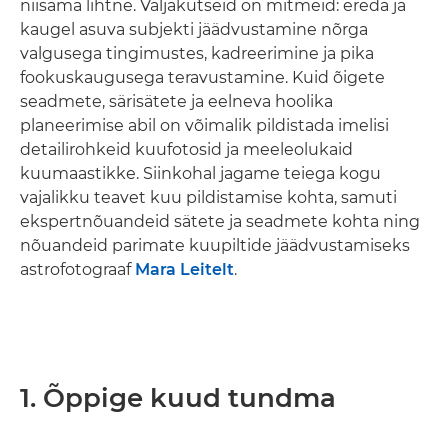
niisama lihtne. Väljakutseid on mitmeid: ereda ja
kaugel asuva subjekti jäädvustamine nõrga
valgusega tingimustes, kadreerimine ja pika
fookuskaugusega teravustamine. Kuid õigete
seadmete, särisätete ja eelneva hoolika
planeerimise abil on võimalik pildistada imelisi
detailirohkeid kuufotosid ja meeleolukaid
kuumaastikke. Siinkohal jagame teiega kogu
vajalikku teavet kuu pildistamise kohta, samuti
ekspertnõuandeid sätete ja seadmete kohta ning
nõuandeid parimate kuupiltide jäädvustamiseks
astrofotograaf
Mara Leitelt
.
1. Õppige kuud tundma