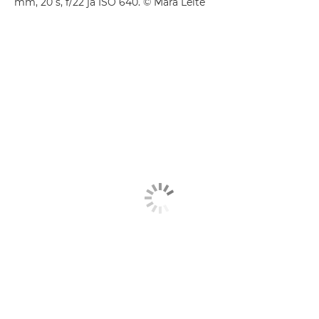
mm, 20 s, f/22 ja ISO 640. © Mara Leite