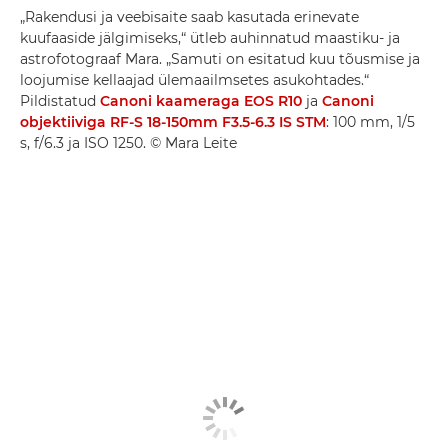
„Rakendusi ja veebisaite saab kasutada erinevate
kuufaaside jälgimiseks,“ ütleb auhinnatud maastiku- ja
astrofotograaf Mara. „Samuti on esitatud kuu tõusmise ja
loojumise kellaajad ülemaailmsetes asukohtades.“
Pildistatud
Canoni kaameraga EOS R10
ja
Canoni
objektiiviga RF-S 18-150mm F3.5-6.3 IS STM
: 100 mm, 1/5
s, f/6.3 ja ISO 1250. © Mara Leite