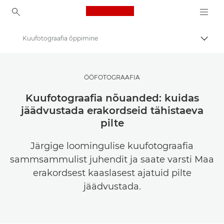
Canon Logo, back to ho
Kuufotograafia õppimine
Lülit
Canon
Saage inspiratsiooni | Fotograafia ja printimise näpunäited ning ostujuhised
ÖÖFOTOGRAAFIA
Fotograafia- ja printimisalased näpunäited ja tehnikad
Kuufotograafia nõuanded: kuidas
jäädvustada erakordseid tähistaeva
pilte
Järgige loomingulise kuufotograafia
sammsammulist juhendit ja saate varsti Maa
erakordsest kaaslasest ajatuid pilte
jäädvustada.