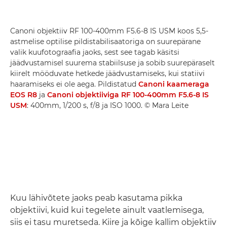
Canoni objektiiv RF 100-400mm F5.6-8 IS USM koos 5,5-
astmelise optilise pildistabilisaatoriga on suurepärane
valik kuufotograafia jaoks, sest see tagab käsitsi
jäädvustamisel suurema stabiilsuse ja sobib suurepäraselt
kiirelt mööduvate hetkede jäädvustamiseks, kui statiivi
haaramiseks ei ole aega. Pildistatud
Canoni kaameraga
EOS R8
ja
Canoni objektiiviga RF 100-400mm F5.6-8 IS
USM
: 400mm, 1/200 s, f/8 ja ISO 1000. © Mara Leite
Kuu lähivõtete jaoks peab kasutama pikka
objektiivi, kuid kui tegelete ainult vaatlemisega,
siis ei tasu muretseda. Kiire ja kõige kallim objektiiv