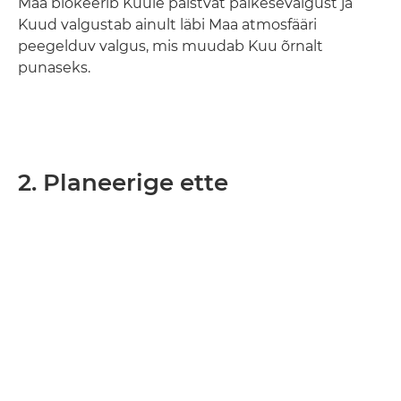
Maa blokeerib Kuule paistvat päikesevalgust ja
Kuud valgustab ainult läbi Maa atmosfääri
peegelduv valgus, mis muudab Kuu õrnalt
punaseks.
2. Planeerige ette