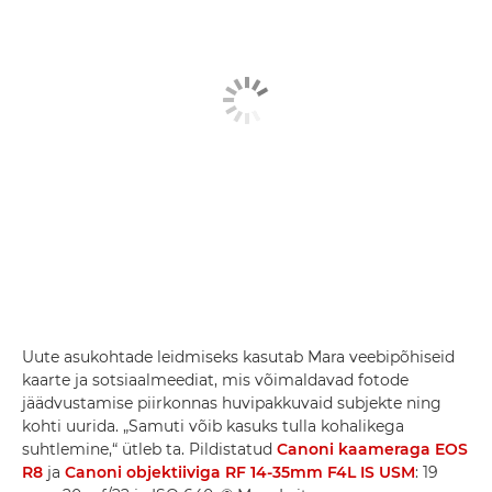
Uute asukohtade leidmiseks kasutab Mara veebipõhiseid
kaarte ja sotsiaalmeediat, mis võimaldavad fotode
jäädvustamise piirkonnas huvipakkuvaid subjekte ning
kohti uurida. „Samuti võib kasuks tulla kohalikega
suhtlemine,“ ütleb ta. Pildistatud
Canoni kaameraga EOS
R8
ja
Canoni objektiiviga RF 14-35mm F4L IS USM
: 19