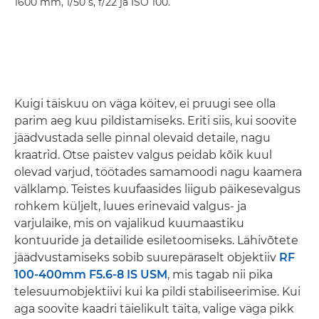
1600 mm, 1/50 s, f/22 ja ISO 100.
Kuigi täiskuu on väga köitev, ei pruugi see olla
parim aeg kuu pildistamiseks. Eriti siis, kui soovite
jäädvustada selle pinnal olevaid detaile, nagu
kraatrid. Otse paistev valgus peidab kõik kuul
olevad varjud, töötades samamoodi nagu kaamera
välklamp. Teistes kuufaasides liigub päikesevalgus
rohkem küljelt, luues erinevaid valgus- ja
varjulaike, mis on vajalikud kuumaastiku
kontuuride ja detailide esiletoomiseks. Lähivõtete
jäädvustamiseks sobib suurepäraselt objektiiv
RF
100-400mm F5.6-8 IS USM
, mis tagab nii pika
telesuumobjektiivi kui ka pildi stabiliseerimise. Kui
aga soovite kaadri täielikult täita, valige väga pikk