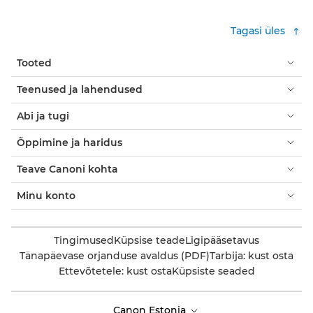
Tagasi üles
Tooted
Teenused ja lahendused
Abi ja tugi
Õppimine ja haridus
Teave Canoni kohta
Minu konto
Tingimused
Küpsise teade
Ligipääsetavus
Tänapäevase orjanduse avaldus (PDF)
Tarbija: kust osta
Ettevõtetele: kust osta
Küpsiste seaded
Canon Estonia