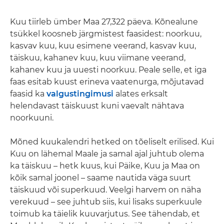
Kuu tiirleb ümber Maa 27,322 päeva. Kõnealune
tsükkel koosneb järgmistest faasidest: noorkuu,
kasvav kuu, kuu esimene veerand, kasvav kuu,
täiskuu, kahanev kuu, kuu viimane veerand,
kahanev kuu ja uuesti noorkuu. Peale selle, et iga
faas esitab kuust erineva vaatenurga, mõjutavad
faasid ka
valgustingimusi
alates erksalt
helendavast täiskuust kuni vaevalt nähtava
noorkuuni.
Mõned kuukalendri hetked on tõeliselt erilised. Kui
Kuu on lähemal Maale ja samal ajal juhtub olema
ka täiskuu – hetk kuus, kui Päike, Kuu ja Maa on
kõik samal joonel – saame nautida väga suurt
täiskuud või superkuud. Veelgi harvem on näha
verekuud – see juhtub siis, kui lisaks superkuule
toimub ka täielik kuuvarjutus. See tähendab, et