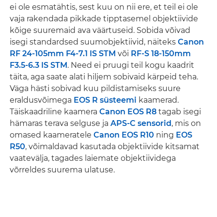
ei ole esmatähtis, sest kuu on nii ere, et teil ei ole
vaja rakendada pikkade tipptasemel objektiivide
kõige suuremaid ava väärtuseid. Sobida võivad
isegi standardsed suumobjektiivid, näiteks
Canon
RF 24-105mm F4-7.1 IS STM
või
RF-S 18-150mm
F3.5-6.3 IS STM
. Need ei pruugi teil kogu kaadrit
täita, aga saate alati hiljem sobivaid kärpeid teha.
Väga hästi sobivad kuu pildistamiseks suure
eraldusvõimega
EOS R süsteemi
kaamerad.
Täiskaadriline kaamera
Canon EOS R8
tagab isegi
hämaras terava selguse ja
APS-C sensorid
, mis on
omased kaameratele
Canon EOS R10
ning
EOS
R50
, võimaldavad kasutada objektiivide kitsamat
vaatevälja, tagades laiemate objektiividega
võrreldes suurema ulatuse.