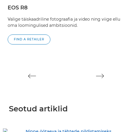
EOS R8
E
Valige täiskaadriline fotograafia ja video ning viige ellu
V
oma loomingulised ambitsioonid.
k
v
FIND A RETAILER
Seotud artiklid