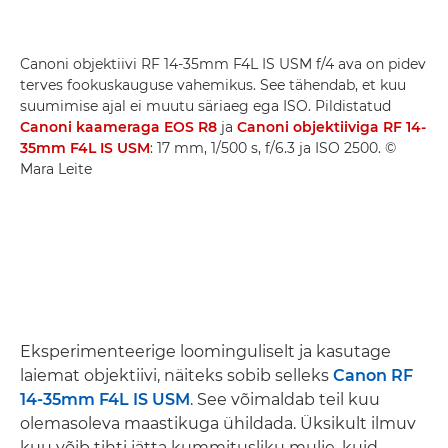
Canoni objektiivi RF 14-35mm F4L IS USM f/4 ava on pidev
terves fookuskauguse vahemikus. See tähendab, et kuu
suumimise ajal ei muutu säriaeg ega ISO. Pildistatud
Canoni kaameraga EOS R8
ja
Canoni objektiiviga RF 14-
35mm F4L IS USM
: 17 mm, 1/500 s, f/6.3 ja ISO 2500. ©
Mara Leite
Eksperimenteerige loominguliselt ja kasutage
laiemat objektiivi, näiteks sobib selleks
Canon RF
14-35mm F4L IS USM
. See võimaldab teil kuu
olemasoleva maastikuga ühildada. Üksikult ilmuv
kuu võib tihti jätta kummitusliku mulje, kuid