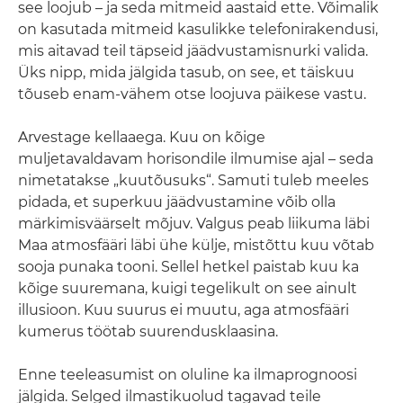
see loojub – ja seda mitmeid aastaid ette. Võimalik
on kasutada mitmeid kasulikke telefonirakendusi,
mis aitavad teil täpseid jäädvustamisnurki valida.
Üks nipp, mida jälgida tasub, on see, et täiskuu
tõuseb enam-vähem otse loojuva päikese vastu.
Arvestage kellaaega. Kuu on kõige
muljetavaldavam horisondile ilmumise ajal – seda
nimetatakse „kuutõusuks“. Samuti tuleb meeles
pidada, et superkuu jäädvustamine võib olla
märkimisväärselt mõjuv. Valgus peab liikuma läbi
Maa atmosfääri läbi ühe külje, mistõttu kuu võtab
sooja punaka tooni. Sellel hetkel paistab kuu ka
kõige suuremana, kuigi tegelikult on see ainult
illusioon. Kuu suurus ei muutu, aga atmosfääri
kumerus töötab suurendusklaasina.
Enne teeleasumist on oluline ka ilmaprognoosi
jälgida. Selged ilmastikuolud tagavad teile