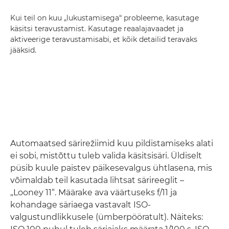
Kui teil on kuu „lukustamisega“ probleeme, kasutage
käsitsi teravustamist. Kasutage reaalajavaadet ja
aktiveerige teravustamisabi, et kõik detailid teravaks
jääksid.
Automaatsed särirežiimid kuu pildistamiseks alati
ei sobi, mistõttu tuleb valida käsitsisäri. Üldiselt
püsib kuule paistev päikesevalgus ühtlasena, mis
võimaldab teil kasutada lihtsat särireeglit –
„Looney 11“. Määrake ava väärtuseks f/11 ja
kohandage säriaega vastavalt ISO-
valgustundlikkusele (ümberpööratult). Näiteks: