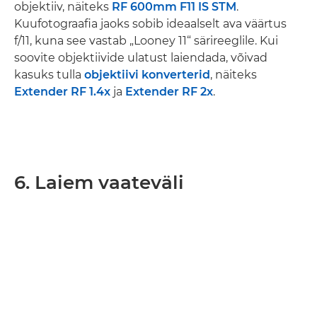
objektiiv, näiteks
RF 600mm F11 IS STM
.
Kuufotograafia jaoks sobib ideaalselt ava väärtus
f/11, kuna see vastab „Looney 11“ särireeglile. Kui
soovite objektiivide ulatust laiendada, võivad
kasuks tulla
objektiivi konverterid
, näiteks
Extender RF 1.4x
ja
Extender RF 2x
.
6. Laiem vaateväli