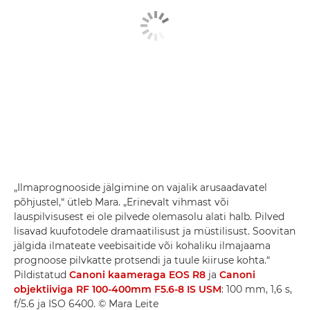
„Ilmaprognooside jälgimine on vajalik arusaadavatel
põhjustel,“ ütleb Mara. „Erinevalt vihmast või
lauspilvisusest ei ole pilvede olemasolu alati halb. Pilved
lisavad kuufotodele dramaatilisust ja müstilisust. Soovitan
jälgida ilmateate veebisaitide või kohaliku ilmajaama
prognoose pilvkatte protsendi ja tuule kiiruse kohta.“
Pildistatud
Canoni kaameraga EOS R8
ja
Canoni
objektiiviga RF 100-400mm F5.6-8 IS USM
: 100 mm, 1,6 s,
f/5.6 ja ISO 6400. © Mara Leite