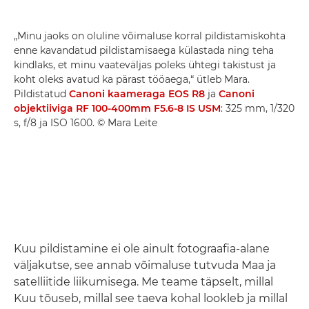
„Minu jaoks on oluline võimaluse korral pildistamiskohta
enne kavandatud pildistamisaega külastada ning teha
kindlaks, et minu vaateväljas poleks ühtegi takistust ja
koht oleks avatud ka pärast tööaega,“ ütleb Mara.
Pildistatud
Canoni kaameraga EOS R8
ja
Canoni
objektiiviga RF 100-400mm F5.6-8 IS USM
: 325 mm, 1/320
s, f/8 ja ISO 1600. © Mara Leite
Kuu pildistamine ei ole ainult fotograafia-alane
väljakutse, see annab võimaluse tutvuda Maa ja
satelliitide liikumisega. Me teame täpselt, millal
Kuu tõuseb, millal see taeva kohal lookleb ja millal