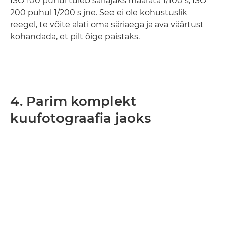
ISO 100 puhul tuleb säriajaks määrata 1/100 s, ISO
200 puhul 1/200 s jne. See ei ole kohustuslik
reegel, te võite alati oma säriaega ja ava väärtust
kohandada, et pilt õige paistaks.
4. Parim komplekt
kuufotograafia jaoks