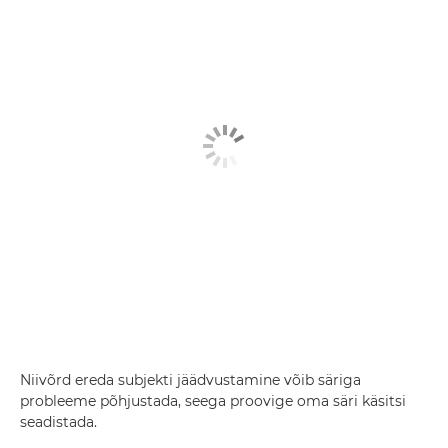
Niivõrd ereda subjekti jäädvustamine võib säriga
probleeme põhjustada, seega proovige oma säri käsitsi
seadistada.