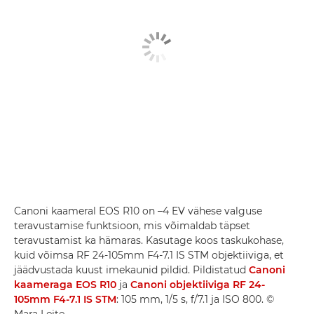
Canoni kaameral EOS R10 on –4 EV vähese valguse
teravustamise funktsioon, mis võimaldab täpset
teravustamist ka hämaras. Kasutage koos taskukohase,
kuid võimsa RF 24-105mm F4-7.1 IS STM objektiiviga, et
jäädvustada kuust imekaunid pildid. Pildistatud
Canoni
kaameraga EOS R10
ja
Canoni objektiiviga RF 24-
105mm F4-7.1 IS STM
: 105 mm, 1/5 s, f/7.1 ja ISO 800. ©
Mara Leite