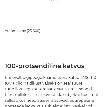
Automaatne (25 600)
100-protsendiline katvus
Erinevalt digipeegelkaameratest katab EOS R10
2
100% pildinäidikust
. Lisaks on seal suure
tundlikkusega automaatteravustamistsoonid,
tänu millele saate teravustada subjekte hoolimata
sellest, kus need stseenis asuvad. Suurepärane
portreede jaoks, kus subjekt ei istu keskel, või