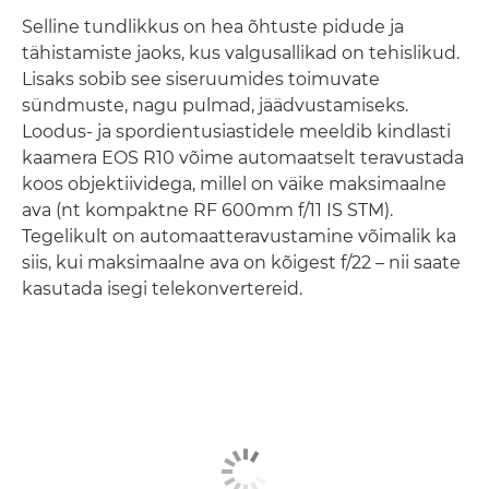
Selline tundlikkus on hea õhtuste pidude ja
tähistamiste jaoks, kus valgusallikad on tehislikud.
Lisaks sobib see siseruumides toimuvate
sündmuste, nagu pulmad, jäädvustamiseks.
Loodus- ja spordientusiastidele meeldib kindlasti
kaamera EOS R10 võime automaatselt teravustada
koos objektiividega, millel on väike maksimaalne
ava (nt kompaktne RF 600mm f/11 IS STM).
Tegelikult on automaatteravustamine võimalik ka
siis, kui maksimaalne ava on kõigest f/22 – nii saate
kasutada isegi telekonvertereid.