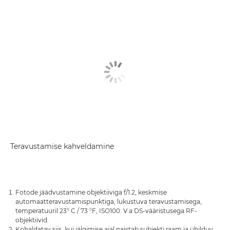
Teravustamise kahveldamine
Fotode jäädvustamine objektiiviga f/1.2, keskmise
automaatteravustamispunktiga, lukustuva teravustamisega,
temperatuuril 23° C / 73 °F, ISO100. V.a DS-vääristusega RF-
objektiivid.
Kohaldatav siis, kui jälgimise ajal paistab subjekti raam ja ühilduv