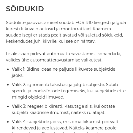
SÕIDUKID
Sõidukite jäädvustamisel suudab EOS R10 kergesti jälgida
kiiresti liikuvaid autosid ja mootorrattaid. Kaamera
suudab isegi eristada pealt avatud või suletud sõidukeid,
keskendudes juhi kiivrile, kui see on nähtav.
Lisaks saab pidevat automaatteravustamist kohandada,
valides ühe automaatteravustamise valikutest.
Valik 1: üldine Ideaalne paljude liikuvate subjektide
jaoks.
Valik 2: ignoreerib takistusi ja jälgib subjekte. Sobib
spordi- ja loodusfotode tegemiseks, kui subjektide ette
mingid objektid ilmuvad.
Valik 3: reageerib kiiresti. Kasutage siis, kui ootate
subjekti kaadrisse ilmumist, näiteks rulatajat.
Valik 4: subjektide jaoks, mis oma liikumist pidevalt
kiirendavad ja aeglustavad. Näiteks kaamera poole