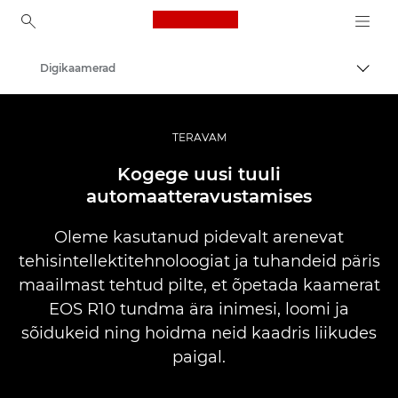
Canon Logo, back to ho
Digikaamerad
Lülit
Canon
TERAVAM
Kogege uusi tuuli
automaatteravustamises
Oleme kasutanud pidevalt arenevat
tehisintellektitehnoloogiat ja tuhandeid päris
maailmast tehtud pilte, et õpetada kaamerat
EOS R10 tundma ära inimesi, loomi ja
sõidukeid ning hoidma neid kaadris liikudes
paigal.