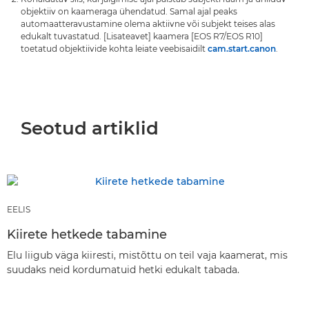
objektiiv on kaameraga ühendatud. Samal ajal peaks
automaatteravustamine olema aktiivne või subjekt teises alas
edukalt tuvastatud. [Lisateavet] kaamera [EOS R7/EOS R10]
toetatud objektiivide kohta leiate veebisaidilt
cam.start.canon
.
Seotud artiklid
EELIS
Kiirete hetkede tabamine
Elu liigub väga kiiresti, mistõttu on teil vaja kaamerat, mis
suudaks neid kordumatuid hetki edukalt tabada.