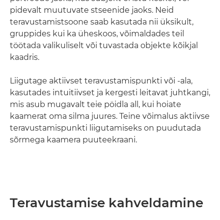
pidevalt muutuvate stseenide jaoks. Neid
teravustamistsoone saab kasutada nii üksikult,
gruppides kui ka üheskoos, võimaldades teil
töötada valikuliselt või tuvastada objekte kõikjal
kaadris.
Liigutage aktiivset teravustamispunkti või -ala,
kasutades intuitiivset ja kergesti leitavat juhtkangi,
mis asub mugavalt teie pöidla all, kui hoiate
kaamerat oma silma juures. Teine võimalus aktiivse
teravustamispunkti liigutamiseks on puudutada
sõrmega kaamera puuteekraani.
Teravustamise kahveldamine