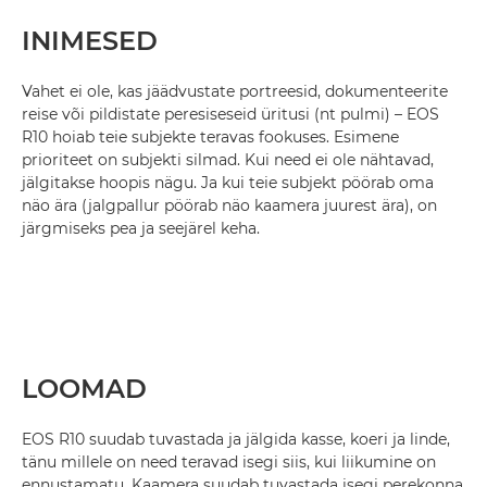
INIMESED
Vahet ei ole, kas jäädvustate portreesid, dokumenteerite
reise või pildistate peresiseseid üritusi (nt pulmi) – EOS
R10 hoiab teie subjekte teravas fookuses. Esimene
prioriteet on subjekti silmad. Kui need ei ole nähtavad,
jälgitakse hoopis nägu. Ja kui teie subjekt pöörab oma
näo ära (jalgpallur pöörab näo kaamera juurest ära), on
järgmiseks pea ja seejärel keha.
LOOMAD
EOS R10 suudab tuvastada ja jälgida kasse, koeri ja linde,
tänu millele on need teravad isegi siis, kui liikumine on
ennustamatu. Kaamera suudab tuvastada isegi perekonna