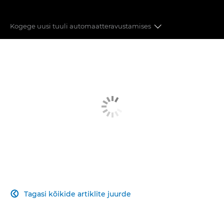
Kogege uusi tuuli automaatteravustamises
Teravam
Kiirem
Paindlikum
Lihtsam
Paremini ühendatud
Tagasi kõikide artiklite juurde
