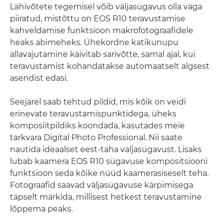
Lähivõtete tegemisel võib väljasügavus olla väga
piiratud, mistõttu on EOS R10 teravustamise
kahveldamise funktsioon makrofotograafidele
heaks abimeheks. Ühekordne katikunupu
allavajutamine käivitab sarivõtte, samal ajal, kui
teravustamist kohandatakse automaatselt algsest
asendist edasi.
Seejärel saab tehtud pildid, mis kõik on veidi
erinevate teravustamispunktidega, üheks
komposiitpildiks koondada, kasutades meie
tarkvara Digital Photo Professional. Nii saate
nautida ideaalset eest-taha väljasügavust. Lisaks
lubab kaamera EOS R10 sügavuse kompositsiooni
funktsioon seda kõike nüüd kaamerasiseselt teha.
Fotograafid saavad väljasügavuse kärpimisega
täpselt märkida, millisest hetkest teravustamine
lõppema peaks.