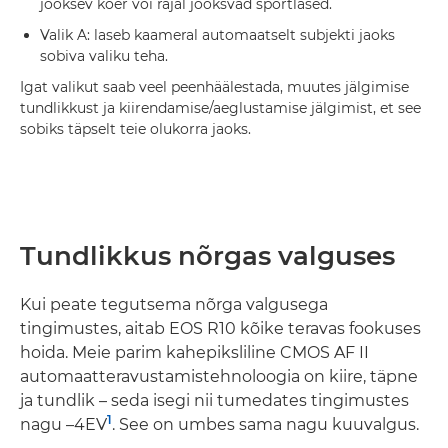
jooksev koer või rajal jooksvad sportlased.
Valik A: laseb kaameral automaatselt subjekti jaoks
sobiva valiku teha.
Igat valikut saab veel peenhäälestada, muutes jälgimise
tundlikkust ja kiirendamise/aeglustamise jälgimist, et see
sobiks täpselt teie olukorra jaoks.
Tundlikkus nõrgas valguses
Kui peate tegutsema nõrga valgusega
tingimustes, aitab EOS R10 kõike teravas fookuses
hoida. Meie parim kahepiksliline CMOS AF II
automaatteravustamistehnoloogia on kiire, täpne
ja tundlik – seda isegi nii tumedates tingimustes
1
nagu –4EV
. See on umbes sama nagu kuuvalgus.