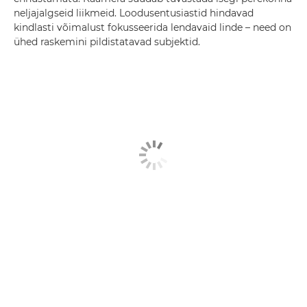
neljajalgseid liikmeid. Loodusentusiastid hindavad
kindlasti võimalust fokusseerida lendavaid linde – need on
ühed raskemini pildistatavad subjektid.