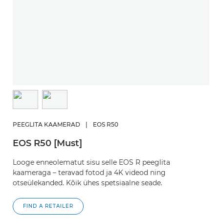
PEEGLITA KAAMERAD
|
EOS R50
EOS R50 [Must]
Looge enneolematut sisu selle EOS R peeglita
kaameraga – teravad fotod ja 4K videod ning
otseülekanded. Kõik ühes spetsiaalne seade.
FIND A RETAILER