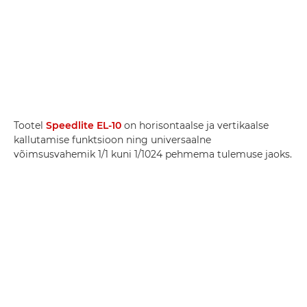
Tootel
Speedlite EL-10
on horisontaalse ja vertikaalse
kallutamise funktsioon ning universaalne
võimsusvahemik 1/1 kuni 1/1024 pehmema tulemuse jaoks.