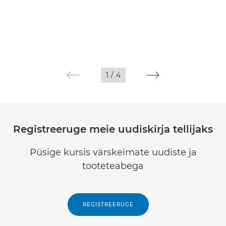
1
/
4
Registreeruge meie uudiskirja tellijaks
Püsige kursis värskeimate uudiste ja
tooteteabega
REGISTREERUGE