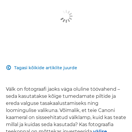
Tagasi kõikide artiklite juurde

Välk on fotograafi jaoks väga oluline töövahend –
seda kasutatakse kõige tumedamate piltide ja
ereda valguse tasakaalustamiseks ning
loomingulise valikuna. Võimalik, et teie Canoni
kaameral on sisseehitatud välklamp, kuid kas teate
millal ja kuidas seda kasutada? Kas fotograafia
teekonnal on mõttekas investeerida
välise