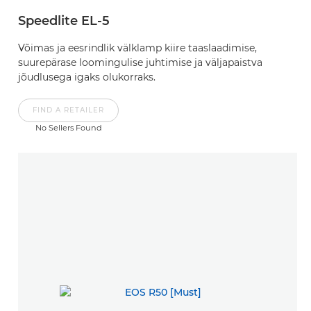
Speedlite EL-5
Võimas ja eesrindlik välklamp kiire taaslaadimise,
suurepärase loomingulise juhtimise ja väljapaistva
jõudlusega igaks olukorraks.
FIND A RETAILER
No Sellers Found