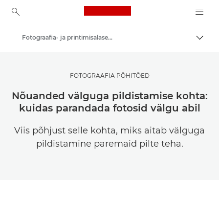
Canon Logo, back to ho
Fotograafia- ja printimisalased näpunäited ja tehnikad
Lülit
Canon
Saage inspiratsiooni | Fotograafia ja printimise näpunäited ning ostujuhised
FOTOGRAAFIA PÕHITÕED
Nõuanded välguga pildistamise kohta:
kuidas parandada fotosid välgu abil
Viis põhjust selle kohta, miks aitab välguga
pildistamine paremaid pilte teha.