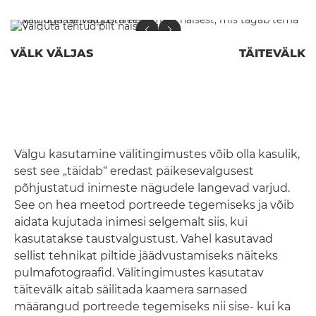
VÄLK VÄLJAS
TÄITEVÄLK
Välgu kasutamine välitingimustes võib olla kasulik,
sest see „täidab“ eredast päikesevalgusest
põhjustatud inimeste nägudele langevad varjud.
See on hea meetod portreede tegemiseks ja võib
aidata kujutada inimesi selgemalt siis, kui
kasutatakse taustvalgustust. Vahel kasutavad
sellist tehnikat piltide jäädvustamiseks näiteks
pulmafotograafid. Välitingimustes kasutatav
täitevälk aitab säilitada kaamera sarnased
määrangud portreede tegemiseks nii sise- kui ka