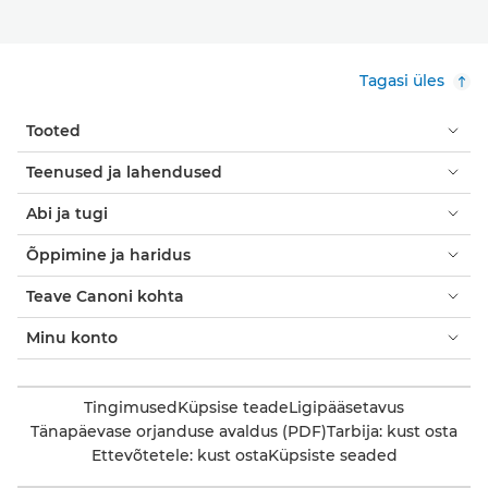
Tagasi üles
Tooted
Teenused ja lahendused
Abi ja tugi
Õppimine ja haridus
Teave Canoni kohta
Minu konto
Tingimused
Küpsise teade
Ligipääsetavus
Tänapäevase orjanduse avaldus (PDF)
Tarbija: kust osta
Ettevõtetele: kust osta
Küpsiste seaded