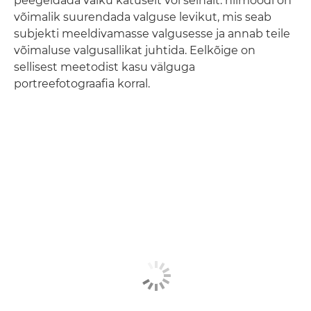
peegeldada välku katuselt või seinalt: niimoodi on
võimalik suurendada valguse levikut, mis seab
subjekti meeldivamasse valgusesse ja annab teile
võimaluse valgusallikat juhtida. Eelkõige on
sellisest meetodist kasu välguga
portreefotograafia korral.