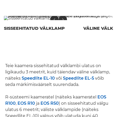
SISSEEHITATUD VÄLKLAMP
VÄLINE VÄLK
Teie kaamera sissehitatud välklambi ulatus on
ligikaudu 3 meetrit, kuid täiendav väline välklamp,
näiteks
Speedlite EL-10
või
Speedlite EL-5
võib
seda märkimisväärselt suurendada.
R-süsteemi kaameratel (näiteks kaameratel
EOS
R100
,
EOS R10
ja
EOS R50
) on sisseehitatud välgu
ulatus 6 meetrit; väliste välklampide (näiteks
Speedlite EL-10) valgus võib ulatuda kuni 40