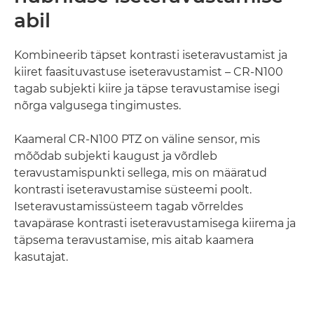
abil
Kombineerib täpset kontrasti iseteravustamist ja
kiiret faasituvastuse iseteravustamist – CR-N100
tagab subjekti kiire ja täpse teravustamise isegi
nõrga valgusega tingimustes.
Kaameral CR-N100 PTZ on väline sensor, mis
mõõdab subjekti kaugust ja võrdleb
teravustamispunkti sellega, mis on määratud
kontrasti iseteravustamise süsteemi poolt.
Iseteravustamissüsteem tagab võrreldes
tavapärase kontrasti iseteravustamisega kiirema ja
täpsema teravustamise, mis aitab kaamera
kasutajat.