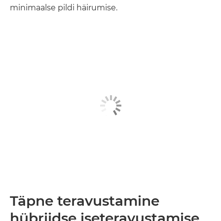
minimaalse pildi häirumise.
Täpne teravustamine
hübriidse iseteravustamise