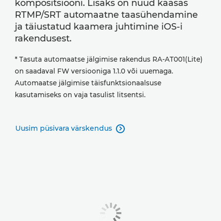
kompositsiooni. Lisaks on nüüd kaasas
RTMP/SRT automaatne taasühendamine
ja täiustatud kaamera juhtimine iOS-i
rakendusest.
* Tasuta automaatse jälgimise rakendus RA-AT001(Lite)
on saadaval FW versiooniga 1.1.0 või uuemaga.
Automaatse jälgimise täisfunktsionaalsuse
kasutamiseks on vaja tasulist litsentsi.
Uusim püsivara värskendus
