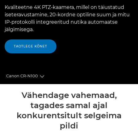
Kvaliteetne 4K PTZ-kaamera, millel on täiustatud
iseteravustamine, 20-kordne optiline suum ja mitu
IP-protokolli integreeritud nutika automaatse
jälgimisega.
TAOTLEGE KÕNET
Canon CR-N100
Toggle breadcrumbs
Ülevaade
Vähendage vahemaad,
tagades samal ajal
Tehnilised andmed
konkurentsitult selgeima
pildi