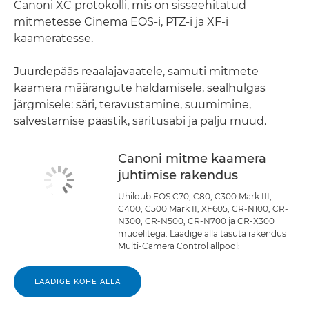
Canoni XC protokolli, mis on sisseehitatud
mitmetesse Cinema EOS-i, PTZ-i ja XF-i
kaameratesse.
Juurdepääs reaalajavaatele, samuti mitmete
kaamera määrangute haldamisele, sealhulgas
järgmisele: säri, teravustamine, suumimine,
salvestamise päästik, säritusabi ja palju muud.
Canoni mitme kaamera
juhtimise rakendus
Ühildub EOS C70, C80, C300 Mark III,
C400, C500 Mark II, XF605, CR-N100, CR-
N300, CR-N500, CR-N700 ja CR-X300
mudelitega. Laadige alla tasuta rakendus
Multi-Camera Control allpool:
LAADIGE KOHE ALLA