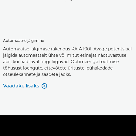
Automaatne jälgimine
Automaatse jälgimise rakendus RA-AT001. Avage potentsiaal
jälgida automaatselt ühte või mitut esinejat näotuvastuse
abil, kui nad laval ringi liiguvad. Optimeerige tootmise
tõhusust loengute, ettevõtete ürituste, pühakodade,
otseülekannete ja saadete jaoks.
Vaadake lisaks
