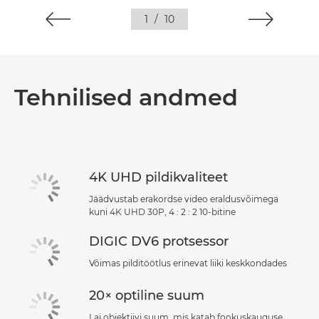
1
/
10
Tehnilised andmed
4K UHD pildikvaliteet
Jäädvustab erakordse video eraldusvõimega
kuni 4K UHD 30P, 4 : 2 : 2 10-bitine
DIGIC DV6 protsessor
Võimas pilditöötlus erinevat liiki keskkondades
20× optiline suum
Lai objektiivi suum, mis katab fookuskauguse