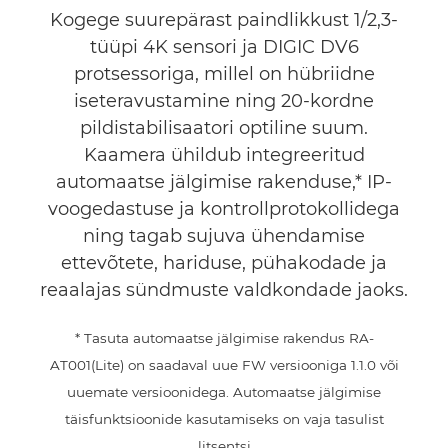
Kogege suurepärast paindlikkust 1/2,3-
tüüpi 4K sensori ja DIGIC DV6
protsessoriga, millel on hübriidne
iseteravustamine ning 20-kordne
pildistabilisaatori optiline suum.
Kaamera ühildub integreeritud
automaatse jälgimise rakenduse,* IP-
voogedastuse ja kontrollprotokollidega
ning tagab sujuva ühendamise
ettevõtete, hariduse, pühakodade ja
reaalajas sündmuste valdkondade jaoks.
* Tasuta automaatse jälgimise rakendus RA-
AT001(Lite) on saadaval uue FW versiooniga 1.1.0 või
uuemate versioonidega. Automaatse jälgimise
täisfunktsioonide kasutamiseks on vaja tasulist
litsentsi