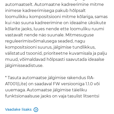
automaatselt. Automaatne kadreerimine mitme
inimese kadreerimisega pakub hõlpsalt
loomulikku kompositsiooni mitme kõlariga, samas
kui näo suuna kadreerimine on ideaalne üksikute
kõlarite jaoks, luues nende ette loomuliku ruumi
vastavalt nende näo suunale. Mitmesuguse
reguleerimisvõimalusega seaded, nagu
kompositsiooni suurus, jälgimise tundlikkus,
välistatud tsoonid, prioriteetne kuvamisala ja palju
muud, võimaldavad hõlpsasti saavutada ideaalse
jälgimisseadistuse.
* Tasuta automaatse jälgimise rakendus RA-
AT001(Lite) on saadaval FW versiooniga 1.1.0 või
uuemaga. Automaatse jälgimise täieliku
funktsionaalsuse jaoks on vaja tasulist litsentsi
Vaadake lisaks
