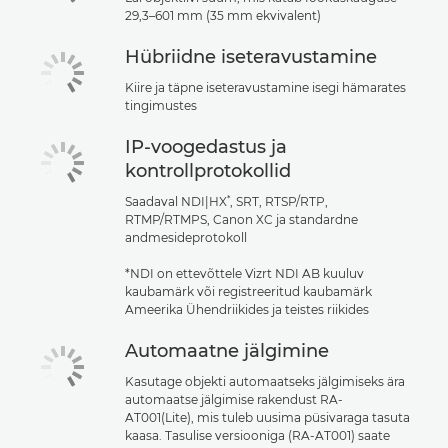
29,3–601 mm (35 mm ekvivalent)
Hübriidne iseteravustamine
Kiire ja täpne iseteravustamine isegi hämarates
tingimustes
IP-voogedastus ja
kontrollprotokollid
*
Saadaval NDI|HX
, SRT, RTSP/RTP,
RTMP/RTMPS, Canon XC ja standardne
andmesideprotokoll
*NDI on ettevõttele Vizrt NDI AB kuuluv
kaubamärk või registreeritud kaubamärk
Ameerika Ühendriikides ja teistes riikides
Automaatne jälgimine
Kasutage objekti automaatseks jälgimiseks ära
automaatse jälgimise rakendust RA-
AT001(Lite), mis tuleb uusima püsivaraga tasuta
kaasa. Tasulise versiooniga (RA-AT001) saate