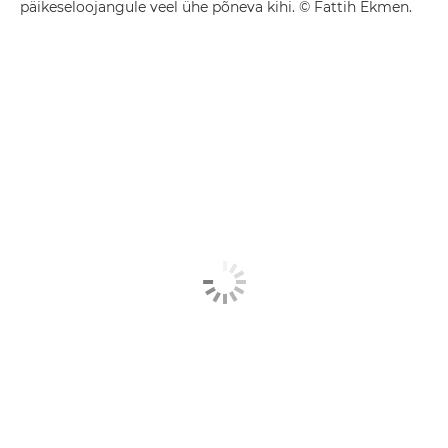
päikeseloojangule veel ühe põneva kihi. © Fattih Ekmen.