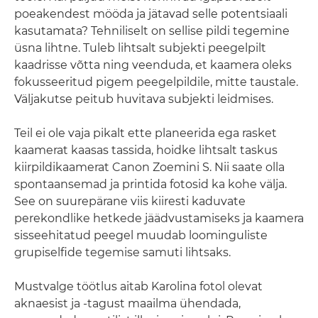
poeakendest mööda ja jätavad selle potentsiaali
kasutamata? Tehniliselt on sellise pildi tegemine
üsna lihtne. Tuleb lihtsalt subjekti peegelpilt
kaadrisse võtta ning veenduda, et kaamera oleks
fokusseeritud pigem peegelpildile, mitte taustale.
Väljakutse peitub huvitava subjekti leidmises.
Teil ei ole vaja pikalt ette planeerida ega rasket
kaamerat kaasas tassida, hoidke lihtsalt taskus
kiirpildikaamerat Canon Zoemini S. Nii saate olla
spontaansemad ja printida fotosid ka kohe välja.
See on suurepärane viis kiiresti kaduvate
perekondlike hetkede jäädvustamiseks ja kaamera
sisseehitatud peegel muudab loominguliste
grupiselfide tegemise samuti lihtsaks.
Mustvalge töötlus aitab Karolina fotol olevat
aknaesist ja -tagust maailma ühendada,