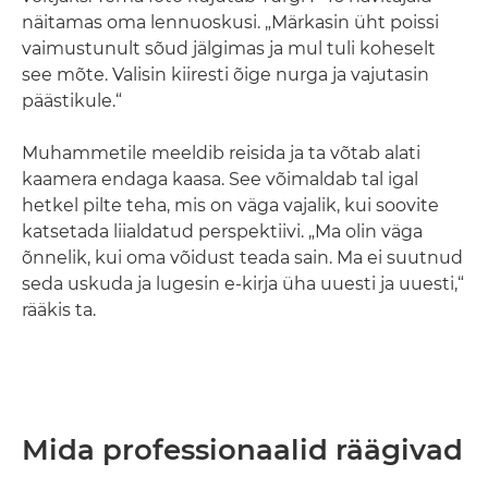
näitamas oma lennuoskusi. „Märkasin üht poissi
vaimustunult sõud jälgimas ja mul tuli koheselt
see mõte. Valisin kiiresti õige nurga ja vajutasin
päästikule.“
Muhammetile meeldib reisida ja ta võtab alati
kaamera endaga kaasa. See võimaldab tal igal
hetkel pilte teha, mis on väga vajalik, kui soovite
katsetada liialdatud perspektiivi. „Ma olin väga
õnnelik, kui oma võidust teada sain. Ma ei suutnud
seda uskuda ja lugesin e-kirja üha uuesti ja uuesti,“
rääkis ta.
Mida professionaalid räägivad
...