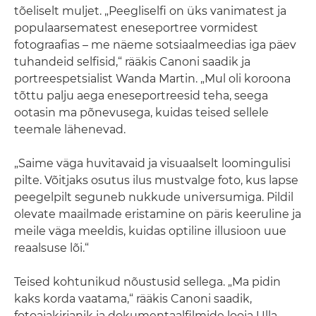
tõeliselt muljet. „Peegliselfi on üks vanimatest ja
populaarsematest eneseportree vormidest
fotograafias – me näeme sotsiaalmeedias iga päev
tuhandeid selfisid,“ rääkis Canoni saadik ja
portreespetsialist Wanda Martin. „Mul oli koroona
tõttu palju aega eneseportreesid teha, seega
ootasin ma põnevusega, kuidas teised sellele
teemale lähenevad.
„Saime väga huvitavaid ja visuaalselt loomingulisi
pilte. Võitjaks osutus ilus mustvalge foto, kus lapse
peegelpilt seguneb nukkude universumiga. Pildil
olevate maailmade eristamine on päris keeruline ja
meile väga meeldis, kuidas optiline illusioon uue
reaalsuse lõi.“
Teised kohtunikud nõustusid sellega. „Ma pidin
kaks korda vaatama,“ rääkis Canoni saadik,
fotoajakirjanik ja dokumentaalfilmide looja Ulla