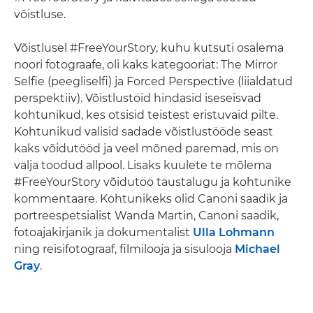
võistluse.
Võistlusel #FreeYourStory, kuhu kutsuti osalema
noori fotograafe, oli kaks kategooriat: The Mirror
Selfie (peegliselfi) ja Forced Perspective (liialdatud
perspektiiv). Võistlustöid hindasid iseseisvad
kohtunikud, kes otsisid teistest eristuvaid pilte.
Kohtunikud valisid sadade võistlustööde seast
kaks võidutööd ja veel mõned paremad, mis on
välja toodud allpool. Lisaks kuulete te mõlema
#FreeYourStory võidutöö taustalugu ja kohtunike
kommentaare. Kohtunikeks olid Canoni saadik ja
portreespetsialist Wanda Martin, Canoni saadik,
fotoajakirjanik ja dokumentalist
Ulla Lohmann
ning reisifotograaf, filmilooja ja sisulooja
Michael
Gray
.