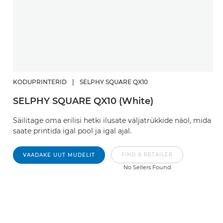
KODUPRINTERID
|
SELPHY SQUARE QX10
SELPHY SQUARE QX10 (White)
Säilitage oma erilisi hetki ilusate väljatrükkide näol, mida
saate printida igal pool ja igal ajal.
FIND A RETAILER
VAADAKE UUT MUDELIT
No Sellers Found