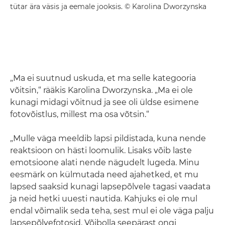
tütar ära väsis ja eemale jooksis. © Karolina Dworzynska
„Ma ei suutnud uskuda, et ma selle kategooria
võitsin,“ rääkis Karolina Dworzynska. „Ma ei ole
kunagi midagi võitnud ja see oli üldse esimene
fotovõistlus, millest ma osa võtsin.“
„Mulle väga meeldib lapsi pildistada, kuna nende
reaktsioon on hästi loomulik. Lisaks võib laste
emotsioone alati nende nägudelt lugeda. Minu
eesmärk on külmutada need ajahetked, et mu
lapsed saaksid kunagi lapsepõlvele tagasi vaadata
ja neid hetki uuesti nautida. Kahjuks ei ole mul
endal võimalik seda teha, sest mul ei ole väga palju
lapsepõlvefotosid. Võibolla seepärast ongi