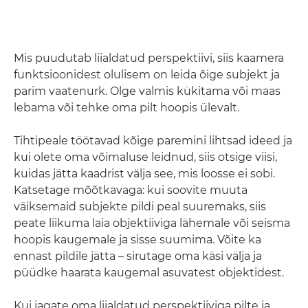
Mis puudutab liialdatud perspektiivi, siis kaamera
funktsioonidest olulisem on leida õige subjekt ja
parim vaatenurk. Olge valmis kükitama või maas
lebama või tehke oma pilt hoopis ülevalt.
Tihtipeale töötavad kõige paremini lihtsad ideed ja
kui olete oma võimaluse leidnud, siis otsige viisi,
kuidas jätta kaadrist välja see, mis loosse ei sobi.
Katsetage mõõtkavaga: kui soovite muuta
väiksemaid subjekte pildi peal suuremaks, siis
peate liikuma laia objektiiviga lähemale või seisma
hoopis kaugemale ja sisse suumima. Võite ka
ennast pildile jätta – sirutage oma käsi välja ja
püüdke haarata kaugemal asuvatest objektidest.
Kui jagate oma liialdatud perspektiiviga pilte ja