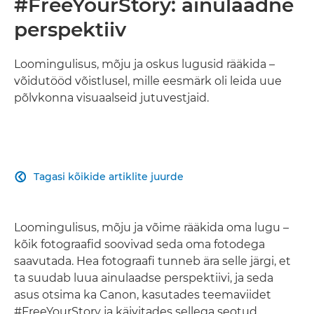
#FreeYourStory: ainulaadne
perspektiiv
Loomingulisus, mõju ja oskus lugusid rääkida –
võidutööd võistlusel, mille eesmärk oli leida uue
põlvkonna visuaalseid jutuvestjaid.
Tagasi kõikide artiklite juurde

Loomingulisus, mõju ja võime rääkida oma lugu –
kõik fotograafid soovivad seda oma fotodega
saavutada. Hea fotograafi tunneb ära selle järgi, et
ta suudab luua ainulaadse perspektiivi, ja seda
asus otsima ka Canon, kasutades teemaviidet
#FreeYourStory ja käivitades sellega seotud