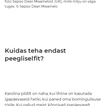
foto Sepiso Dean Mwamelost (UK), mille mõju on väga
tugev. © Sepiso Dean Mwamelo
Kuidas teha endast
peegliselfit?
Karolina pildilt on näha, kui lihtne on kasutada
igapäevaseid hetki, kui paned oma loomingulisuse
tööle. Kui paljud meist kõnnivad igapäevaselt