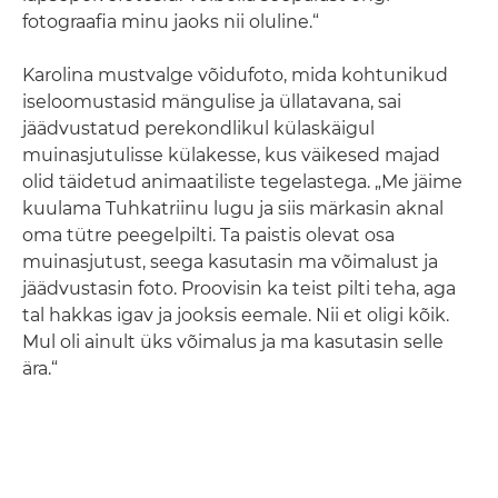
fotograafia minu jaoks nii oluline.“
Karolina mustvalge võidufoto, mida kohtunikud
iseloomustasid mängulise ja üllatavana, sai
jäädvustatud perekondlikul külaskäigul
muinasjutulisse külakesse, kus väikesed majad
olid täidetud animaatiliste tegelastega. „Me jäime
kuulama Tuhkatriinu lugu ja siis märkasin aknal
oma tütre peegelpilti. Ta paistis olevat osa
muinasjutust, seega kasutasin ma võimalust ja
jäädvustasin foto. Proovisin ka teist pilti teha, aga
tal hakkas igav ja jooksis eemale. Nii et oligi kõik.
Mul oli ainult üks võimalus ja ma kasutasin selle
ära.“