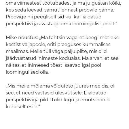
oma viimastest töötubadest ja ma julgustan kõiki,
kes seda loevad, samuti ennast proovile panna.
Proovige nii peegliselfisid kui ka liialdatud
perspektiivi ja avastage oma loomingulist poolt.“
Mike nõustus: „Ma tahtsin väga, et keegi mõtleks
kastist väljapoole, eriti praeguses kummalises
maailmas. Meile tuli väga palju pilte, mis olid
jäädvustatud inimeste koduaias. Ma arvan, et see
näitas, et inimesed tõesti saavad igal pool
loomingulised olla.
„Mis meile mõlema võidufoto juures meeldis, oli
see, et need vastasid üleskutsele. Liialdatud
perspektiiviga pildil tulid lugu ja emotsioonid
koheselt esile.“