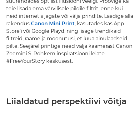
suurendades optilist illusiooni veelgi. Proovige ka
teie lisada oma värvilisele pildile filtrit, enne kui
neid internetis jagate või välja prindite. Laadige alla
rakendus
Canon Mini Print
, kasutades kas App
Store’i või Google Playd, ning lisage trendikaid
filtreid, raame ja moonutusi, et luua ainulaadseid
pilte. Seejärel printige need välja kaamerast Canon
Zoemini S. Rohkem inspiratsiooni leiate
#FreeYourStory keskusest.
Liialdatud perspektiivi võitja