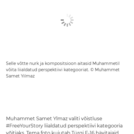
Selle võtte nurk ja kompositsioon aitasid Muhammetil
võita liialdatud perspektiivi kategooriat. © Muhammet
Samet Yılmaz
Muhammet Samet Ylmaz valiti võistluse
#FreeYourStory liialdatud perspektiivi kategooria
võitjaks. Tema foto kujutab Türgi F-16 hävitajaid