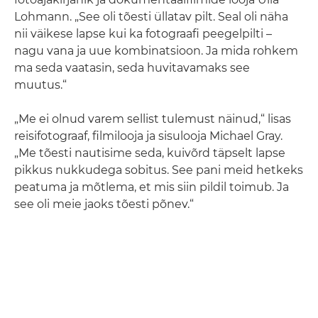
Lohmann. „See oli tõesti üllatav pilt. Seal oli näha
nii väikese lapse kui ka fotograafi peegelpilti –
nagu vana ja uue kombinatsioon. Ja mida rohkem
ma seda vaatasin, seda huvitavamaks see
muutus.“
„Me ei olnud varem sellist tulemust näinud,“ lisas
reisifotograaf, filmilooja ja sisulooja Michael Gray.
„Me tõesti nautisime seda, kuivõrd täpselt lapse
pikkus nukkudega sobitus. See pani meid hetkeks
peatuma ja mõtlema, et mis siin pildil toimub. Ja
see oli meie jaoks tõesti põnev.“