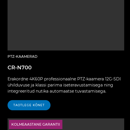
PTZ-KAAMERAD
CR-N700
Erakordne 4K60P professionaalne PTZ-kaamera 12G-SDI
ühilduvuse ja klassi parima iseteravustamisega ning
integreeritud nutika automaatse tuvastamisega.
TAOTLEGE KÕNET
KOLMEAASTANE GARANTII