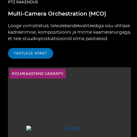
PTZ RAKENDUS
Multi-Camera Orchestration (MCO)
Looge viimistletud, teleülekandekvaliteediga sisu ühtlase
kadreerimise, kompositsiooni ja mitme kaameranurgaga,
et teie stuudioproduktsioonid silma paistaksid.
TAOTLEGE KÕNET
KOLMEAASTANE GARANTII