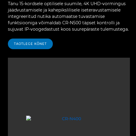
Tänu 15-kordsele optilisele suumile, 4K UHD-vormingus
jäädvustamisele ja kahepikslilisele iseteravustamisele
integreeritud nutika automaatse tuvastamise
funktsiooniga võimaldab CR-N500 täpset kontrolli ja
sujuvat IP-voogedastust koos suurepäraste tulemustega.
TAOTLEGE KÕNET