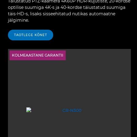
Täiustatud PTZ-kaamera 4K60P HDR-kujutiste, 20-kordse
optilise suumiga 4K-s ja 40-kordse täiustatud suumiga
täis-HD-s, lisaks sisseehitatud nutikas automaatne
jälgimine.
TAOTLEGE KÕNET
KOLMEAASTANE GARANTII