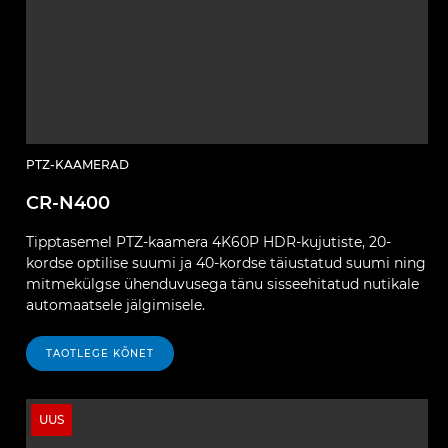
PTZ-KAAMERAD
CR-N400
Tipptasemel PTZ-kaamera 4K60P HDR-kujutiste, 20-
kordse optilise suumi ja 40-kordse täiustatud suumi ning
mitmekülgse ühenduvusega tänu sisseehitatud nutikale
automaatsele jälgimisele.
TAOTLEGE KÕNET
UUS