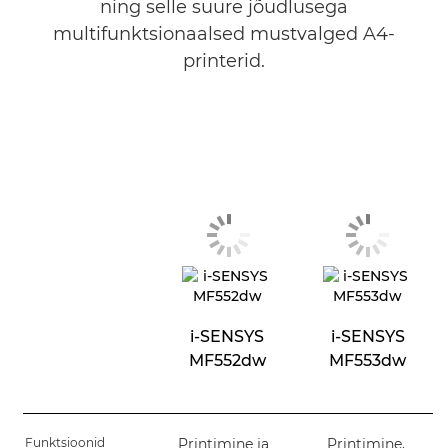
ning selle suure jõudlusega
multifunktsionaalsed mustvalged A4-
printerid.
i-SENSYS
i-SENSYS
MF552dw
MF553dw
Funktsioonid
Printimine ja
Printimine,