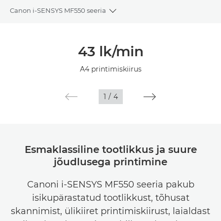
Canon i-SENSYS MF550 seeria
Toggle breadcrumbs
Ülevaade
43 lk/min
Tehnilised andmed
A4 printimiskiirus
1
/
4
Esmaklassiline tootlikkus ja suure
jõudlusega printimine
Canoni i-SENSYS MF550 seeria pakub
isikupärastatud tootlikkust, tõhusat
skannimist, ülikiiret printimiskiirust, laialdast