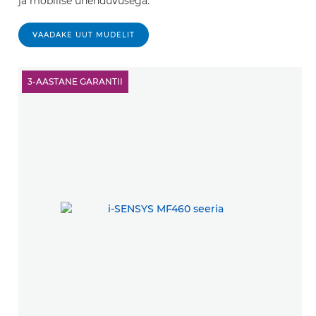
ja mobiilse ühenduvusega.
VAADAKE UUT MUDELIT
3-AASTANE GARANTII