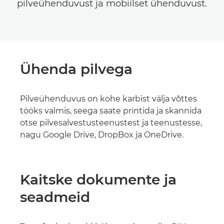
pilveühenduvust ja mobiilset ühenduvust.
Ühenda pilvega
Pilveühenduvus on kohe karbist välja võttes
tööks valmis, seega saate printida ja skannida
otse pilvesalvestusteenustest ja teenustesse,
nagu Google Drive, DropBox ja OneDrive.
Kaitske dokumente ja
seadmeid