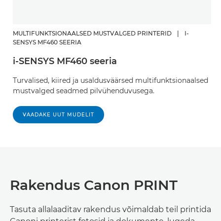
MULTIFUNKTSIONAALSED MUSTVALGED PRINTERID
|
I-
SENSYS MF460 SEERIA
i-SENSYS MF460 seeria
Turvalised, kiired ja usaldusväärsed multifunktsionaalsed
mustvalged seadmed pilvühenduvusega.
VAADAKE UUT MUDELIT
Rakendus Canon PRINT
Tasuta allalaaditav rakendus võimaldab teil printida