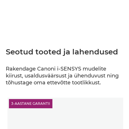
Seotud tooted ja lahendused
Rakendage Canoni i-SENSYS mudelite
kiirust, usaldusväärsust ja ühenduvust ning
tõhustage oma ettevõtte tootlikkust.
3-AASTANE GARANTII