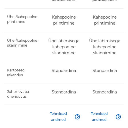
Ühe-/kahepoolne
Kahepoolne
Kahepoolne
printimine
printimine
printimine
Ühe-/kahepoolne
Ühe läbimisega
Ühe läbimisega
skannimine
kahepoolne
kahepoolne
skannimine
skannimine
Kartoteegi
Standardina
Standardina
rakendus
Juhtmevaba
Standardina
Standardina
ühenduvus
Tehnilised
Tehnilised


andmed
andmed