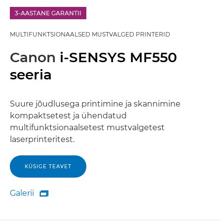
3-AASTANE GARANTII
MULTIFUNKTSIONAALSED MUSTVALGED PRINTERID
Canon
i-SENSYS MF550
seeria
Suure jõudlusega printimine ja skannimine
kompaktsetest ja ühendatud
multifunktsionaalsetest mustvalgetest
laserprinteritest.
KÜSIGE TEAVET
Galerii

Galerii