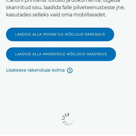
Canoni printerist fotosid ja dokumente, lugeda
skannitud sisu, laadida faile pilveteenustesse jne,
kasutades selleks vaid oma mobiilseadet.
LAADIGE ALLA IPHONE’ILE MÕELDUD RAKENDUS
LAADIGE ALLA ANDROIDILE MÕELDUD RAKENDUS
Lisateave rakenduse kohta
