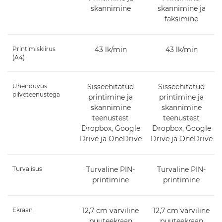
skannimine
skannimine ja
faksimine
Printimiskiirus
43 lk/min
43 lk/min
(A4)
Ühenduvus
Sisseehitatud
Sisseehitatud
pilveteenustega
printimine ja
printimine ja
skannimine
skannimine
teenustest
teenustest
Dropbox, Google
Dropbox, Google
Drive ja OneDrive
Drive ja OneDrive
Turvalisus
Turvaline PIN-
Turvaline PIN-
printimine
printimine
Ekraan
12,7 cm värviline
12,7 cm värviline
puuteekraan
puuteekraan