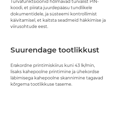
Turvafunktsioonid hõlmavad turvalist PIN-
koodi, et piirata juurdepääsu tundlikele
dokumentidele, ja süsteemi kontrollimist
käivitamisel, et kaitsta seadmeid häkkimise ja
viirusohtude eest.
Suurendage tootlikkust
Erakordne printimiskiirus kuni 43 lk/min,
lisaks kahepoolne printimine ja ühekordse
läbimisega kahepoolne skannimine tagavad
kõrgema tootlikkuse taseme.