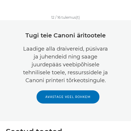
12
/
16
tulemus(t)
Tugi teie Canoni äritootele
Laadige alla draivereid, püsivara
ja juhendeid ning saage
juurdepääs veebipõhisele
tehnilisele toele, ressurssidele ja
Canoni printeri tõrkeotsingule.
AVASTAGE VEEL ROHKEM