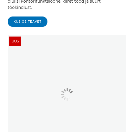
olulisi kontorifunktsioone, kiiret tööd ja suurt
töökindlust.
KÜSIGE TEAVET
UUS