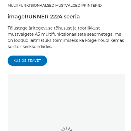
MULTIFUNKTSIONAALSED MUSTVALGED PRINTERID
imageRUNNER 2224 seeria
Täiustage äritegevuse tõhusust ja tootlikkust
mustvalgete A3 multifunktsionaalsete seadmetega, ms
on loodud laitmatuks toimimiseks ka kõige nõudlikemas
kontorikeskkondades.
KÜSIGE TEAVET