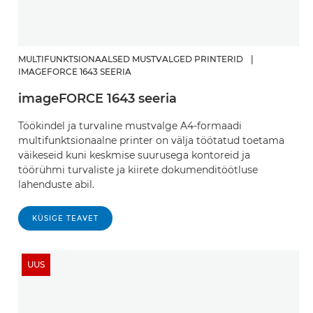
MULTIFUNKTSIONAALSED MUSTVALGED PRINTERID
|
IMAGEFORCE 1643 SEERIA
imageFORCE 1643 seeria
Töökindel ja turvaline mustvalge A4-formaadi
multifunktsionaalne printer on välja töötatud toetama
väikeseid kuni keskmise suurusega kontoreid ja
töörühmi turvaliste ja kiirete dokumenditöötluse
lahenduste abil. ​
KÜSIGE TEAVET
UUS