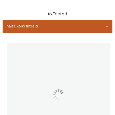
Seotud tooted
16
Tooted
näita kõiki filtreid