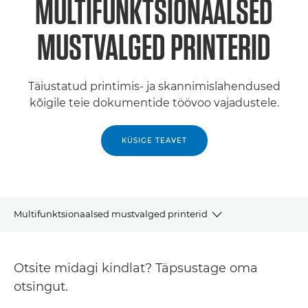
MULTIFUNKTSIONAALSED
MUSTVALGED PRINTERID
Täiustatud printimis- ja skannimislahendused
kõigile teie dokumentide töövoo vajadustele.
KÜSIGE TEAVET
Multifunktsionaalsed mustvalged printerid
Tooted
Otsite midagi kindlat? Täpsustage oma
Tugi
otsingut.