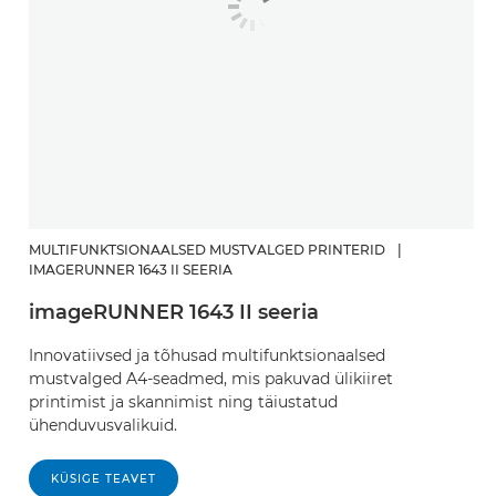
MULTIFUNKTSIONAALSED MUSTVALGED PRINTERID
|
IMAGERUNNER 1643 II SEERIA
imageRUNNER 1643 II seeria
Innovatiivsed ja tõhusad multifunktsionaalsed
mustvalged A4-seadmed, mis pakuvad ülikiiret
printimist ja skannimist ning täiustatud
ühenduvusvalikuid.
KÜSIGE TEAVET