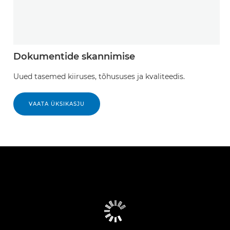
Dokumentide skannimise
Uued tasemed kiiruses, tõhususes ja kvaliteedis.
VAATA ÜKSIKASJU