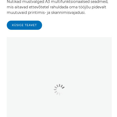
Nutikad mustvalged A3 multifunktsionaalsed seadmed,
mis aitavad ettevõtetel rahuldada oma tööjõu pidevalt
muutuvaid printimis- ja skannimisvajadusi.
KÜSIGE TEAVET