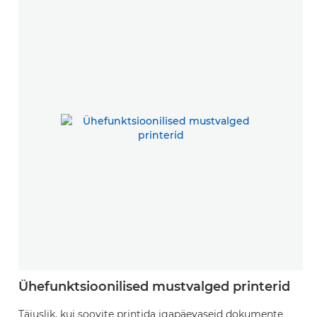
Ühefunktsioonilised mustvalged printerid
Täiuslik, kui soovite printida igapäevaseid dokumente