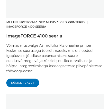
MULTIFUNKTSIONAALSED MUSTVALGED PRINTERID
|
IMAGEFORCE 4100 SEERIA
imageFORCE 4100 seeria
Võimas mustvalge A3 multifunktsionaalne printer
keskmise suurusega töörühmadele, mis on loodud
igapäevase jõudluse parandamiseks suure
eraldusvõimega väljatrükkide, nutika turvalisuse ja
hõlpsa integreerimisega kaasaegsetesse pilvepõhistesse
töövoogudesse
KÜSIGE TEAVET