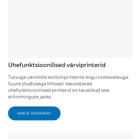
Ühefunktsioonilised värviprinterid
Tutvuge värviliste kontoriprinterite kogu tootevalikuga.
Suure jõudlusega lihtsasti kasutatavad
ühefunktsioonilised printerid on täiuslikud teie
äritoimingute jaoks.
VAATA ÜKSIKASJU