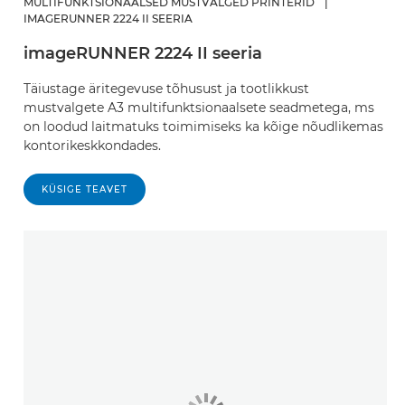
MULTIFUNKTSIONAALSED MUSTVALGED PRINTERID
|
IMAGERUNNER 2224 II SEERIA
imageRUNNER 2224 II seeria
Täiustage äritegevuse tõhusust ja tootlikkust
mustvalgete A3 multifunktsionaalsete seadmetega, ms
on loodud laitmatuks toimimiseks ka kõige nõudlikemas
kontorikeskkondades.
KÜSIGE TEAVET