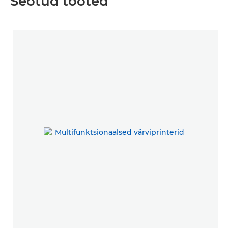
Seotud tooted