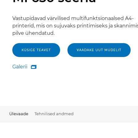
Vastupidavad värvilised multifunktsionaalsed A4-
printerid, mis on sujuvaks printimiseks ja skannimi
pilve ühendatud.
KÜSIGE TEAVET
VAADAKE UUT MUDELIT
Galerii

Galerii
Ülevaade
Tehnilised andmed