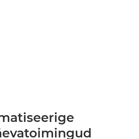
matiseerige
äevatoimingud