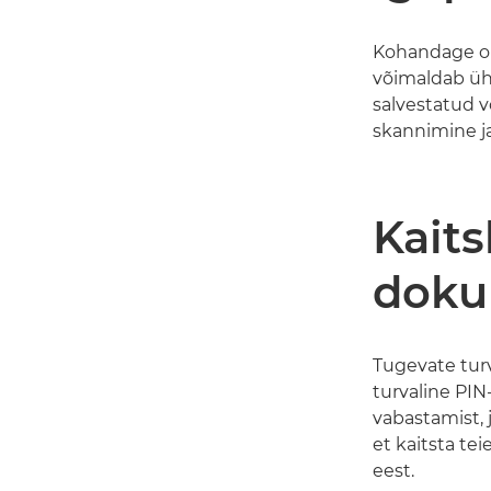
Kohandage o
võimaldab üh
salvestatud v
skannimine j
Kaits
doku
Tugevate tur
turvaline PIN
vabastamist, 
et kaitsta te
eest.