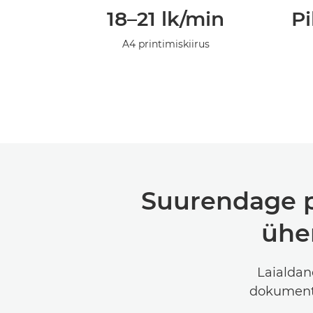
18–21 lk/min
Pi
A4 printimiskiirus
Suurendage pr
ühen
Laialdan
dokumente