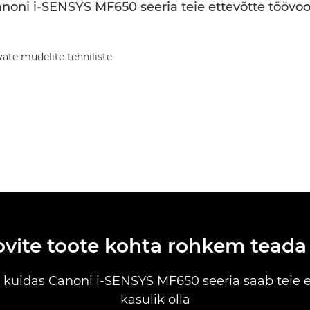
Canoni i-SENSYS MF650 seeria teie ettevõtte töövo
ate mudelite tehniliste
ovite toote kohta rohkem teada
 kuidas Canoni i-SENSYS MF650 seeria saab teie e
kasulik olla