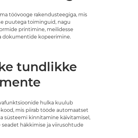
ma töövooge rakendusteegiga, mis
e puutega toiminguid, nagu
ormide printimine, meilidesse
a dokumentide kopeerimine.
ke tundlikke
mente
vafunktsioonide hulka kuulub
-kood, mis piirab tööde automaatset
ja süsteemi kinnitamine käivitamisel,
ie seadet häkkimise ja viirusohtude