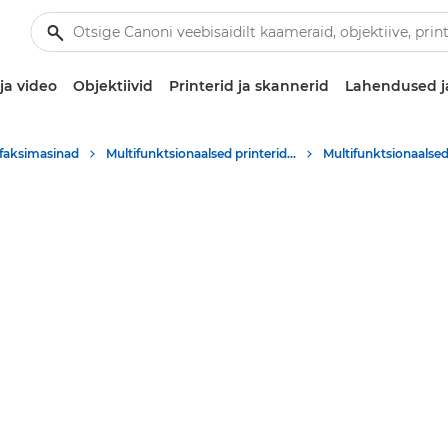
ja video
Objektiivid
Printerid ja skannerid
Lahendused j
 -faksimasinad
Multifunktsionaalsed printerid – kõik-ühes printerid