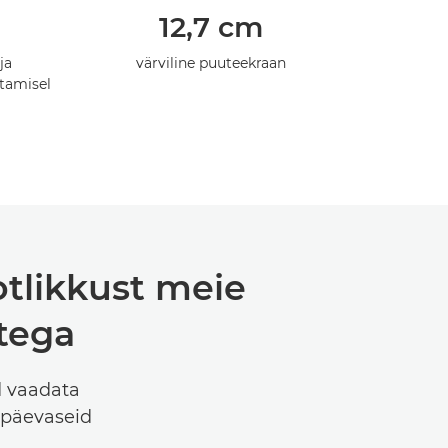
12,7 cm
ja
värviline puuteekraan
itamisel
otlikkust meie
itega
d vaadata
apäevaseid