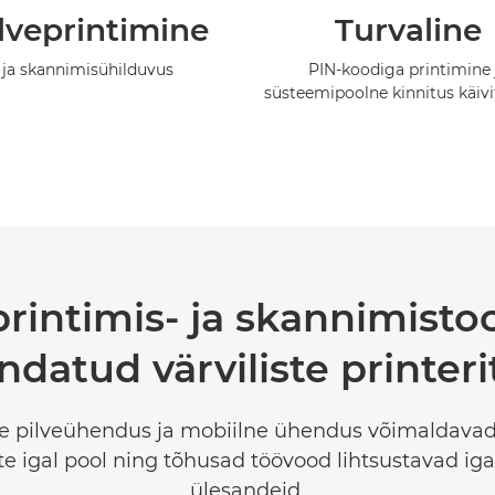
lveprintimine
Turvaline
ja skannimisühilduvus
PIN-koodiga printimine 
süsteemipoolne kinnitus käiv
intimis- ja skannimisto
datud värviliste printer
e pilveühendus ja mobiilne ühendus võimaldava
 igal pool ning tõhusad töövood lihtsustavad ig
ülesandeid.