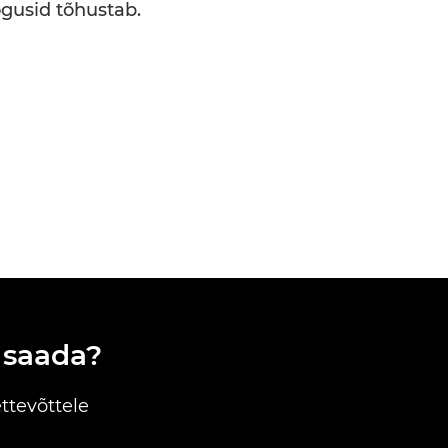
ogusid tõhustab.
 saada?
ttevõttele