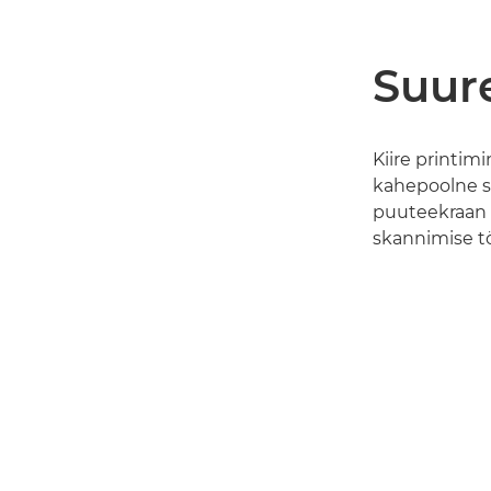
Suur
Kiire printimi
kahepoolne sk
puuteekraan 
skannimise t