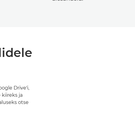
lidele
gle Drive'i,
kiireks ja
aluseks otse