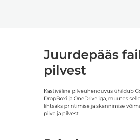
Juurdepääs fai
pilvest
Kastiväline pilveühenduvus ühildub Goo
DropBoxi ja OneDrive'iga, muutes selle 
lihtsaks printimise ja skannimise võim
pilve ja pilvest.