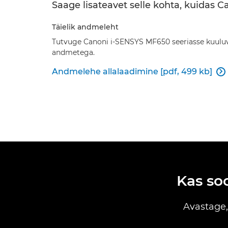
Saage lisateavet selle kohta, kuidas 
Täielik andmeleht
Tutvuge Canoni i-SENSYS MF650 seeriasse kuuluv
andmetega.
Andmelehe allalaadimine [pdf, 499 kb]

Kas so
Avastage,