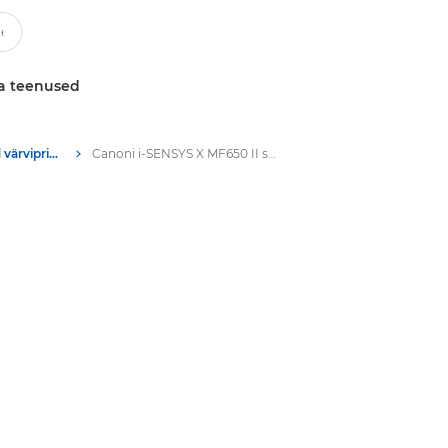
a teenused
Multifunktsionaalsed värviprinterid
Canoni i-SENSYS X MF650 II seeria multifunktsionaalsed printerid