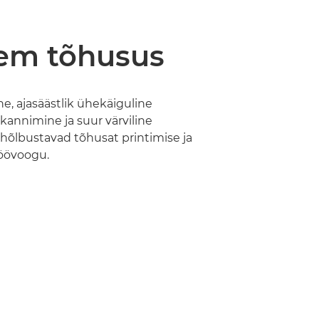
em tõhusus
ne, ajasäästlik ühekäiguline
annimine ja suur värviline
hõlbustavad tõhusat printimise ja
öövoogu.