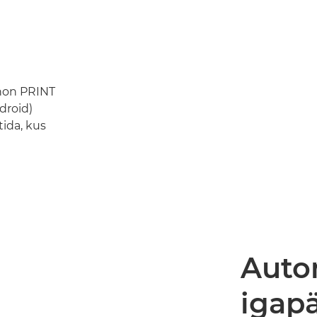
non PRINT
droid)
tida, kus
Auto
igap