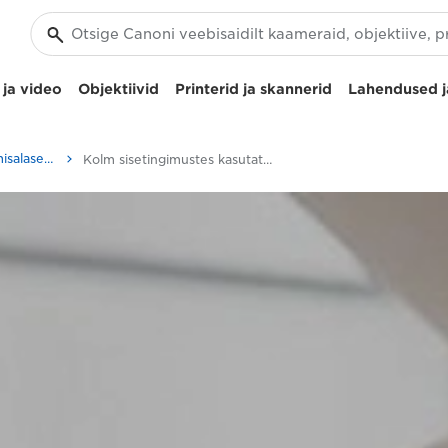
ja video
Objektiivid
Printerid ja skannerid
Lahendused j
Fotograafia- ja printimisalased näpunäited ja tehnikad
Kolm sisetingimustes kasutatavat tehnikat