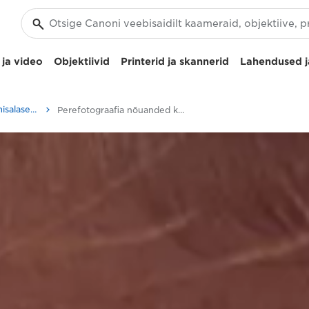
ja video
Objektiivid
Printerid ja skannerid
Lahendused j
Fotograafia- ja printimisalased näpunäited ja tehnikad
Perefotograafia nõuanded kaameraga Canon EOS 250D