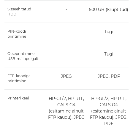
Sisseehitatud
-
500 GB (krüptitud)
HDD
PIN-koodi
-
Tugi
printimine
Otseprintimine
-
Tugi
USB-mälupulgalt
FTP-koodiga
JPEG
JPEG, PDF
printimine
Printeri keel
HP-GL/2, HP RTL,
HP-GL/2, HP RTL,
CALS G4
CALS G4
(esitamine ainult
(esitamine ainult
FTP kaudu), JPEG
FTP kaudu), JPEG,
PDF