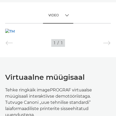
VIDEO
TOGGLE MENU
VIDEO
1
/
1
PILDID
Virtuaalne müügisaal
Tehke ringkäik imagePROGRAF virtuaalse
müügisaali interaktiivse demotööriistaga.
Tutvuge Canoni „uue tehnilise standardi“
laiaformaadiliste printerite sisseehitatud
uuendustega.