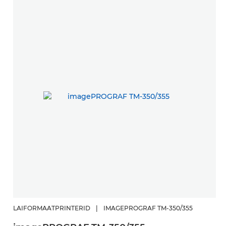
L
LAIFORMAATPRINTERID
|
IMAGEPROGRAF TM-350/355
Z