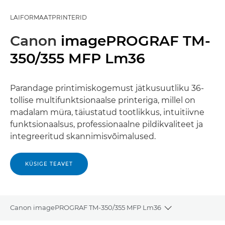
LAIFORMAATPRINTERID
Canon
imagePROGRAF TM-
350/355 MFP Lm36
Parandage printimiskogemust jätkusuutliku 36-
tollise multifunktsionaalse printeriga, millel on
madalam müra, täiustatud tootlikkus, intuitiivne
funktsionaalsus, professionaalne pildikvaliteet ja
integreeritud skannimisvõimalused.
KÜSIGE TEAVET
Canon imagePROGRAF TM-350/355 MFP Lm36
Toggle breadcr