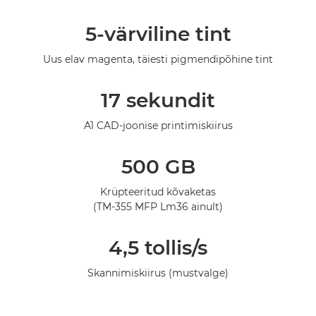
Ülevaade
5-värviline tint
Tehnilised andmed
Uus elav magenta, täiesti pigmendipõhine tint
Galerii
17 sekundit
A1 CAD-joonise printimiskiirus
500 GB
Krüpteeritud kõvaketas
(TM-355 MFP Lm36 ainult)
4,5 tollis/s
Skannimiskiirus (mustvalge)