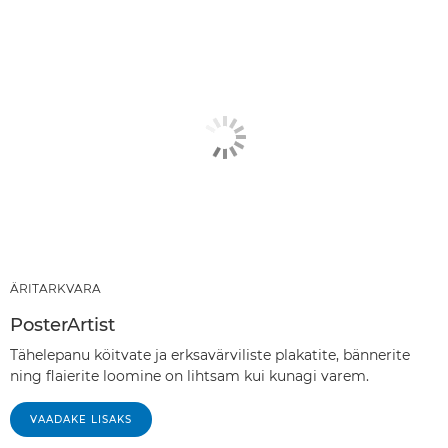
ÄRITARKVARA
PosterArtist
Tähelepanu köitvate ja erksavärviliste plakatite, bännerite
ning flaierite loomine on lihtsam kui kunagi varem.
‎‎VAADAKE LISAKS