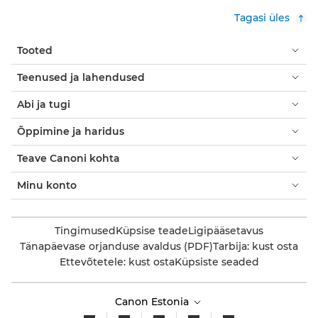
Tagasi üles
Tooted
Teenused ja lahendused
Abi ja tugi
Õppimine ja haridus
Teave Canoni kohta
Minu konto
Tingimused
Küpsise teade
Ligipääsetavus
Tänapäevase orjanduse avaldus (PDF)
Tarbija: kust osta
Ettevõtetele: kust osta
Küpsiste seaded
Canon Estonia