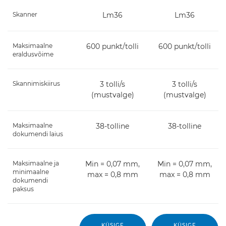
Skanner
Lm36
Lm36
Maksimaalne
600 punkt/tolli
600 punkt/tolli
eraldusvõime
Skannimiskiirus
3 tolli/s
3 tolli/s
(mustvalge)
(mustvalge)
Maksimaalne
38-tolline
38-tolline
dokumendi laius
Maksimaalne ja
Min = 0,07 mm,
Min = 0,07 mm,
minimaalne
max = 0,8 mm
max = 0,8 mm
dokumendi
paksus
KÜSIGE
KÜSIGE