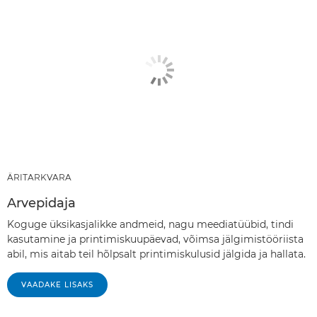
ÄRITARKVARA
Arvepidaja
Koguge üksikasjalikke andmeid, nagu meediatüübid, tindi
kasutamine ja printimiskuupäevad, võimsa jälgimistööriista
abil, mis aitab teil hõlpsalt printimiskulusid jälgida ja hallata.
‎‎VAADAKE LISAKS