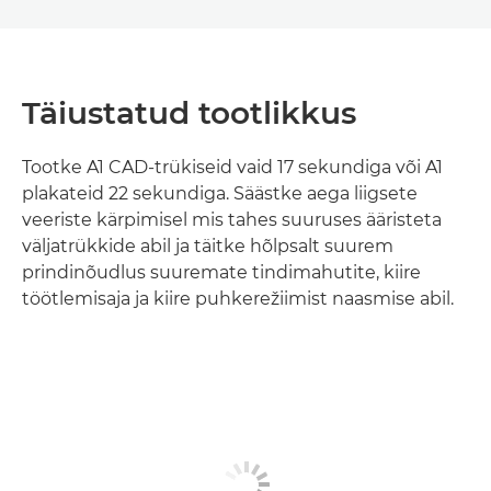
Täiustatud tootlikkus
Tootke A1 CAD-trükiseid vaid 17 sekundiga või A1
plakateid 22 sekundiga. Säästke aega liigsete
veeriste kärpimisel mis tahes suuruses ääristeta
väljatrükkide abil ja täitke hõlpsalt suurem
prindinõudlus suuremate tindimahutite, kiire
töötlemisaja ja kiire puhkerežiimist naasmise abil.