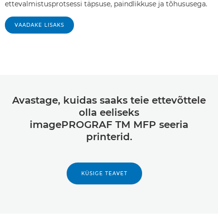
ettevalmistusprotsessi täpsuse, paindlikkuse ja tõhususega.
‎‎VAADAKE LISAKS
Avastage, kuidas saaks teie ettevõttele
olla eeliseks
imagePROGRAF TM MFP seeria
printerid.
KÜSIGE TEAVET