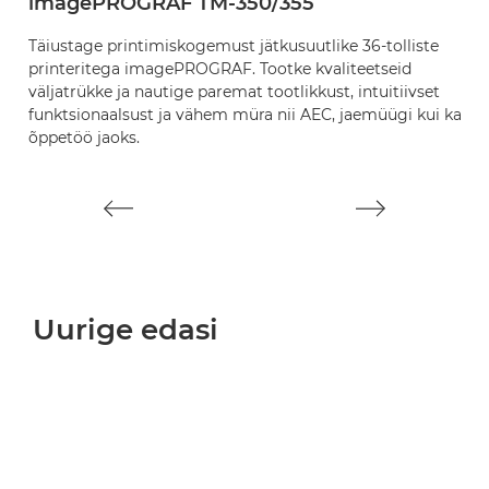
imagePROGRAF TM-350/355
i
Täiustage printimiskogemust jätkusuutlike 36-tolliste
L
printeritega imagePROGRAF. Tootke kvaliteetseid
jä
väljatrükke ja nautige paremat tootlikkust, intuitiivset
N
funktsionaalsust ja vähem müra nii AEC, jaemüügi kui ka
to
õppetöö jaoks.
pi
Uurige edasi