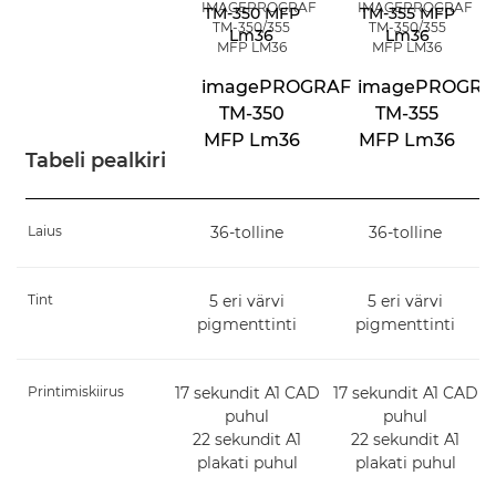
IMAGEPROGRAF
IMAGEPROGRAF
TM-350/355
TM-350/355
MFP LM36
MFP LM36
imagePROGRAF
imagePROGRA
TM-350
TM-355
MFP Lm36
MFP Lm36
Tabeli pealkiri
Laius
36-tolline
36-tolline
Tint
5 eri värvi
5 eri värvi
pigmenttinti
pigmenttinti
Printimiskiirus
17 sekundit A1 CAD
17 sekundit A1 CAD
puhul
puhul
22 sekundit A1
22 sekundit A1
plakati puhul
plakati puhul