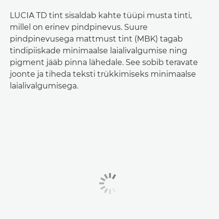
LUCIA TD tint sisaldab kahte tüüpi musta tinti,
millel on erinev pindpinevus. Suure
pindpinevusega mattmust tint (MBK) tagab
tindipiiskade minimaalse laialivalgumise ning
pigment jääb pinna lähedale. See sobib teravate
joonte ja tiheda teksti trükkimiseks minimaalse
laialivalgumisega.