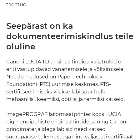
tagatud.
Seepärast on ka
dokumenteerimiskindlus teile
oluline
Canoni LUCIA TD originaaltindiga väljatrükid on
eriti vastupidavad vananemisele ja võltsimisele.
Need omadused on Paper Technology
Foundationi (PTS) uurimise keskmes. PTS-
sertifitseerimiseks viiakse läbi suur hulk
mehaanilisi, keemilisi, optilisi ja termilisi katseid.
imagePROGRAF laiformaatprinter koos LUCIA
pigmendipõhiste originaaltintidega ning Canoni
prindimaterjalidega läbisid need katsed
suurepärase tulemustega ning väljastati sertifikaat