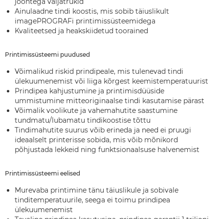
joontega väljatrükid
Ainulaadne tindi koostis, mis sobib täiuslikult
imagePROGRAFi printimissüsteemidega
Kvaliteetsed ja heakskiidetud toorained
Printimissüsteemi puudused
Võimalikud riskid prindipeale, mis tulenevad tindi
ülekuumenemist või liiga kõrgest keemistemperatuurist
Prindipea kahjustumine ja printimisdüüside
ummistumine mitteoriginaalse tindi kasutamise pärast
Võimalik voolikute ja vahemahutite saastumine
tundmatu/lubamatu tindikoostise tõttu
Tindimahutite suurus võib erineda ja need ei pruugi
ideaalselt printerisse sobida, mis võib mõnikord
põhjustada lekkeid ning funktsionaalsuse halvenemist
Printimissüsteemi eelised
Murevaba printimine tänu täiuslikule ja sobivale
tinditemperatuurile, seega ei toimu prindipea
ülekuumenemist