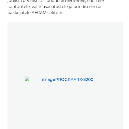
jõulist turvalisust. Loodud ettevõtetele, suurtele
kontoritele, valitsusasutustele ja prinditeenuse
pakkujatele AEC&M sektoris.