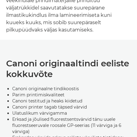
veekindlale prindimaterjalile prinditud
väljatrükkidel saavutatakse suurepärane
ilmastikukindlus ilma lamineerimiseta kuni
kuueks kuuks, mis sobib suurepäraselt
pilkupüüdvaks väljas kasutamiseks.
Canoni originaaltindi eeliste
kokkuvõte
Canoni originaalne tindikoostis
Parim printimiskvaliteet
Canoni testitud ja heaks kiidetud
Canoni printer tagab täpsed värvid
Ulatuslikum värvigamma
Erksad ja jõulised fluorestsentsvärvid tänu uuele
fluorestseeruvale roosale GP-seerias (11 värviga ja 6
värviga)