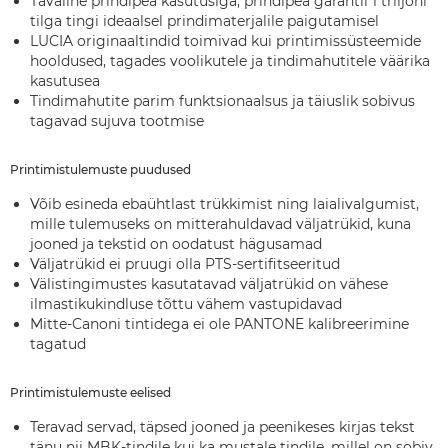
Tavaline prindipea kasutusiga, prindipea garantii 1 triljoni
tilga tingi ideaalsel prindimaterjalile paigutamisel
LUCIA originaaltindid toimivad kui printimissüsteemide
hooldused, tagades voolikutele ja tindimahutitele väärika
kasutusea
Tindimahutite parim funktsionaalsus ja täiuslik sobivus
tagavad sujuva tootmise
Printimistulemuste puudused
Võib esineda ebaühtlast trükkimist ning laialivalgumist,
mille tulemuseks on mitterahuldavad väljatrükid, kuna
jooned ja tekstid on oodatust hägusamad
Väljatrükid ei pruugi olla PTS-sertifitseeritud
Välistingimustes kasutatavad väljatrükid on vähese
ilmastikukindluse tõttu vähem vastupidavad
Mitte-Canoni tintidega ei ole PANTONE kalibreerimine
tagatud
Printimistulemuste eelised
Teravad servad, täpsed jooned ja peenikeses kirjas tekst
tänu nii MBK-tindile kui ka mustale tindile, millel on sobiv