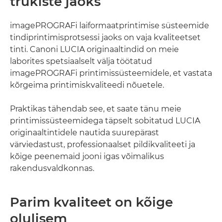
trükiste jaoks
imagePROGRAFi laiformaatprintimise süsteemide
tindiprintimisprotsessi jaoks on vaja kvaliteetset
tinti. Canoni LUCIA originaaltindid on meie
laborites spetsiaalselt välja töötatud
imagePROGRAFi printimissüsteemidele, et vastata
kõrgeima printimiskvaliteedi nõuetele.
Praktikas tähendab see, et saate tänu meie
printimissüsteemidega täpselt sobitatud LUCIA
originaaltintidele nautida suurepärast
värviedastust, professionaalset pildikvaliteeti ja
kõige peenemaid jooni igas võimalikus
rakendusvaldkonnas.
Parim kvaliteet on kõige
olulisem