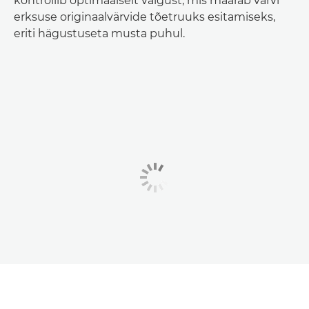
kontrollib optimaalselt valgust, mis määrab värvi
erksuse originaalvärvide tõetruuks esitamiseks,
eriti hägustuseta musta puhul.