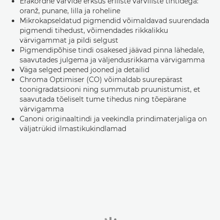
Erakordne värvide erksus eriliste värviliste tintidega:
oranž, punane, lilla ja roheline
Mikrokapseldatud pigmendid võimaldavad suurendada
pigmendi tihedust, võimendades rikkalikku
värvigammat ja pildi selgust
Pigmendipõhise tindi osakesed jäävad pinna lähedale,
saavutades julgema ja väljendusrikkama värvigamma
Väga selged peened jooned ja detailid
Chroma Optimiser (CO) võimaldab suurepärast
toonigradatsiooni ning summutab pruunistumist, et
saavutada tõeliselt tume tihedus ning tõepärane
värvigamma
Canoni originaaltindi ja veekindla prindimaterjaliga on
väljatrükid ilmastikukindlamad