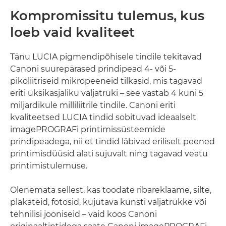
Kompromissitu tulemus, kus
loeb vaid kvaliteet
Tänu LUCIA pigmendipõhisele tindile tekitavad
Canoni suurepärased prindipead 4- või 5-
pikoliitriseid mikropeeneid tilkasid, mis tagavad
eriti üksikasjaliku väljatrüki – see vastab 4 kuni 5
miljardikule milliliitrile tindile. Canoni eriti
kvaliteetsed LUCIA tindid sobituvad ideaalselt
imagePROGRAFi printimissüsteemide
prindipeadega, nii et tindid läbivad eriliselt peened
printimisdüüsid alati sujuvalt ning tagavad veatu
printimistulemuse.
Olenemata sellest, kas toodate ribareklaame, silte,
plakateid, fotosid, kujutava kunsti väljatrükke või
tehnilisi jooniseid – vaid koos Canoni