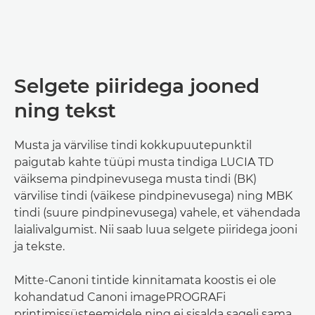
Selgete piiridega jooned
ning tekst
Musta ja värvilise tindi kokkupuutepunktil
paigutab kahte tüüpi musta tindiga LUCIA TD
väiksema pindpinevusega musta tindi (BK)
värvilise tindi (väikese pindpinevusega) ning MBK
tindi (suure pindpinevusega) vahele, et vähendada
laialivalgumist. Nii saab luua selgete piiridega jooni
ja tekste.
Mitte-Canoni tintide kinnitamata koostis ei ole
kohandatud Canoni imagePROGRAFi
printimissüsteemidele ning ei sisalda sageli sama