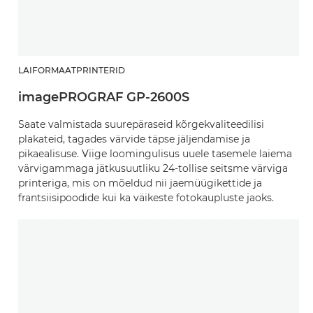
LAIFORMAATPRINTERID
imagePROGRAF GP-2600S
Saate valmistada suurepäraseid kõrgekvaliteedilisi
plakateid, tagades värvide täpse jäljendamise ja
pikaealisuse. Viige loomingulisus uuele tasemele laiema
värvigammaga jätkusuutliku 24-tollise seitsme värviga
printeriga, mis on mõeldud nii jaemüügikettide ja
frantsiisipoodide kui ka väikeste fotokaupluste jaoks.