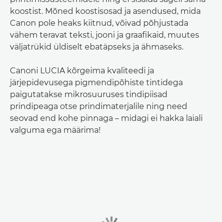
koostist. Mõned koostisosad ja asendused, mida
Canon pole heaks kiitnud, võivad põhjustada
vähem teravat teksti, jooni ja graafikaid, muutes
väljatrükid üldiselt ebatäpseks ja ähmaseks.
Canoni LUCIA kõrgeima kvaliteedi ja
järjepidevusega pigmendipõhiste tintidega
paigutatakse mikrosuuruses tindipiisad
prindipeaga otse prindimaterjalile ning need
seovad end kohe pinnaga – midagi ei hakka laiali
valguma ega määrima!