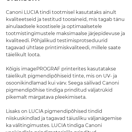
Canoni LUCIA tindi tootmisel kasutataks ainult
kvaliteetseid ja testitud tooraineid, mis tagab tänu
ainulaadsele koostisele ja optimaalsetele
tootmistingimustele maksimaalse järjepidevuse ja
kvaliteedi. Põhjalikud testimisprotseduurid
tagavad ühtlase printimiskvaliteedi, millele saate
täielikult loota.
Kõigis imagePROGRAF printerites kasutatakse
täielikult pigmendipõhiseid tinte, mis on UV- ja
osoonikindlamad kui värv. Seega säilivad Canoni
pigmendipõhise tindiga prinditud väljatrükid
pikemalt märgatava pleekimiseta.
Lisaks on LUCIA pigmendipõhised tindid
niiskuskindlad ja tagavad täiusliku väljanägemise
ka välitingimustes. LUCIA tindiga Canoni