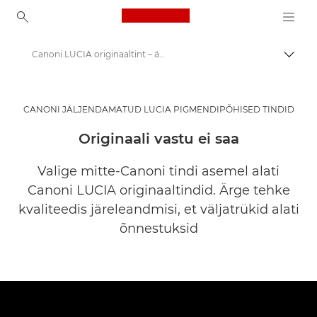
Canon Logo, back to ho
Canoni LUCIA originaaltint – äritooted
Lülit
Canon
Lahendused ja teenused
CANONI JÄLJENDAMATUD LUCIA PIGMENDIPÕHISED TINDID
Äritooted
Originaali vastu ei saa
Canon Consumables for Businesses
Valige mitte-Canoni tindi asemel alati
Canoni LUCIA originaaltindid. Ärge tehke
kvaliteedis järeleandmisi, et väljatrükid alati
õnnestuksid