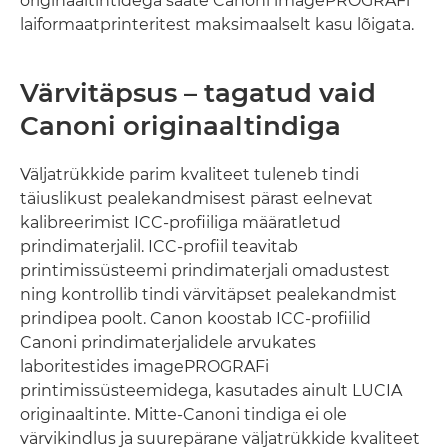
originaaltintidega saate Canoni imagePROGRAFi
laiformaatprinteritest maksimaalselt kasu lõigata.
Värvitäpsus – tagatud vaid
Canoni originaaltindiga
Väljatrükkide parim kvaliteet tuleneb tindi
täiuslikust pealekandmisest pärast eelnevat
kalibreerimist ICC-profiiliga määratletud
prindimaterjalil. ICC-profiil teavitab
printimissüsteemi prindimaterjali omadustest
ning kontrollib tindi värvitäpset pealekandmist
prindipea poolt. Canon koostab ICC-profiilid
Canoni prindimaterjalidele arvukates
laboritestides imagePROGRAFi
printimissüsteemidega, kasutades ainult LUCIA
originaaltinte. Mitte-Canoni tindiga ei ole
värvikindlus ja suurepärane väljatrükkide kvaliteet