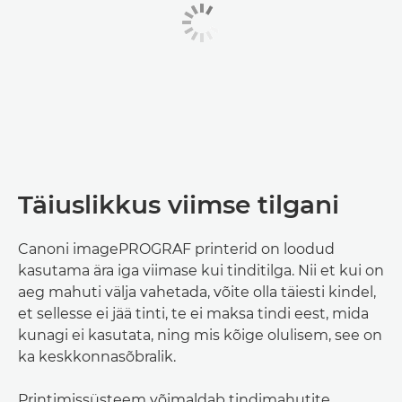
Täiuslikkus viimse tilgani
Canoni imagePROGRAF printerid on loodud
kasutama ära iga viimase kui tinditilga. Nii et kui on
aeg mahuti välja vahetada, võite olla täiesti kindel,
et sellesse ei jää tinti, te ei maksa tindi eest, mida
kunagi ei kasutata, ning mis kõige olulisem, see on
ka keskkonnasõbralik.
Printimissüsteem võimaldab tindimahutite