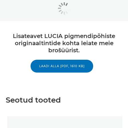
Lisateavet LUCIA pigmendipõhiste
originaaltintide kohta leiate meie
brošüürist.
LAADI ALLA [PDF, 1610 KB]
Seotud tooted