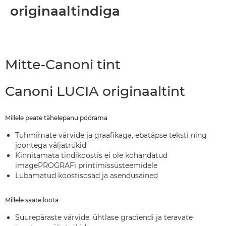
originaaltindiga
Mitte-Canoni tint
Canoni LUCIA originaaltint
Millele peate tähelepanu pöörama
Tuhmimate värvide ja graafikaga, ebatäpse teksti ning
joontega väljatrükid
Kinnitamata tindikoostis ei ole kohandatud
imagePROGRAFi printimissüsteemidele
Lubamatud koostisosad ja asendusained
Millele saate loota
Suurepäraste värvide, ühtlase gradiendi ja teravate