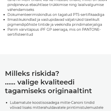
pindpinevus ebaühtlase trükkimise ning laialivalgumise
vähendamiseks
Dokumenteerimiskindlus on tagatud PTS-sertifikaadiga
Ilmastikukindlad ja vastupidavad väljatrükid täielikult
pigmendipõhiste tintide ja veekindla prindimaterjaliga
Parim värvitäpsus iPF GP seeriaga, mis on PANTONE-
sertifisteeritud
Milleks riskida?
...... valige kvaliteedi
tagamiseks originaaltint
Lubamatute koostisosadega mitte-Canoni tindid
võivad lisaks mitterahuldavatele printimistulemustele