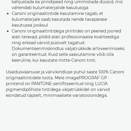
kahjustada ka prindipead ning ummistada düüsid, mis
vähendab kulumaterjalide kasutusiga
Canoni originaaltintide kasutamine tagab, et
kulumaterjale saab kasutada nende tavapärase
kasutusea jooksul
Canoni originaaltintidega printides on peened jooned
alati teravad, pildid alati professionaalse kvaliteediga
ning erksad värvid püsivalt tagatud.
Dokumenteerimiskindlus väljatrükkide arhiveerimiseks
on garanteeritud. Kuid selle saavutamine võib olla
keeruline, kui kasutate mitte-Canoni tinti.
Usaldusväärsuse ja värvikindluse puhul saate 100% Canoni
originaaltintidele loota. Meie imagePROGRAF GP
printerid on PANTONE-sertifitseeritud ning LUCIA
pigmendipõhiste tintidega väljatrükkidel on värvid
esindatud täpselt, minimaalsete variatsioonidega.