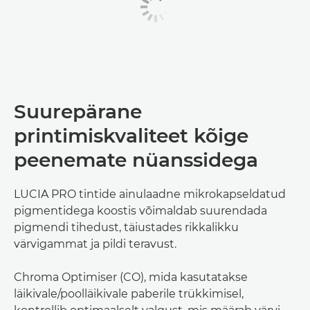
Suurepärane
printimiskvaliteet kõige
peenemate nüanssidega
LUCIA PRO tintide ainulaadne mikrokapseldatud
pigmentidega koostis võimaldab suurendada
pigmendi tihedust, täiustades rikkalikku
värvigammat ja pildi teravust.
Chroma Optimiser (CO), mida kasutatakse
läikivale/poolläikivale paberile trükkimisel,