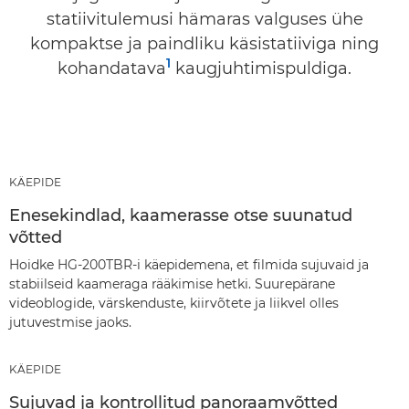
statiivitulemusi hämaras valguses ühe
kompaktse ja paindliku käsistatiiviga ning
1
kohandatava
kaugjuhtimispuldiga.
KÄEPIDE
Enesekindlad, kaamerasse otse suunatud
võtted
Hoidke HG-200TBR-i käepidemena, et filmida sujuvaid ja
stabiilseid kaameraga rääkimise hetki. Suurepärane
videoblogide, värskenduste, kiirvõtete ja liikvel olles
jutuvestmise jaoks.
KÄEPIDE
Sujuvad ja kontrollitud panoraamvõtted