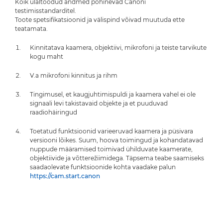
Kõik ülaltoodud andmed põhinevad Canoni
testimisstandarditel.
Toote spetsifikatsioonid ja välispind võivad muutuda ette
teatamata.
Kinnitatava kaamera, objektiivi, mikrofoni ja teiste tarvikute
kogu maht
V.a mikrofoni kinnitus ja rihm
Tingimusel, et kaugjuhtimispuldi ja kaamera vahel ei ole
signaali levi takistavaid objekte ja et puuduvad
raadiohäiringud
Toetatud funktsioonid varieeruvad kaamera ja püsivara
versiooni lõikes. Suum, hoova toimingud ja kohandatavad
nuppude määramised toimivad ühilduvate kaamerate,
objektiivide ja võtterežiimidega. Täpsema teabe saamiseks
saadaolevate funktsioonide kohta vaadake palun
https://cam.start.canon