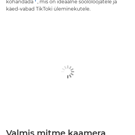
1
kohandada
, mis on ideaalne soololoojatele ja
käed-vabad TikToki üleminekutele.
Valmis mitme kaamera