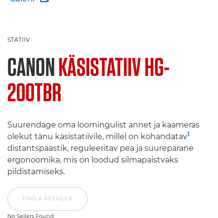
STATIIV
CANON
KÄSISTATIIV HG-
200TBR
Suurendage oma loomingulist annet ja kaameras
1
olekut tänu käsistatiivile, millel on kohandatav
distantspäästik, reguleeritav pea ja suurepärane
ergonoomika, mis on loodud silmapaistvaks
pildistamiseks.
FIND A RETAILER
No Sellers Found