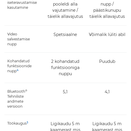
iseteravustamise
pooleldi alla
nupp /
kasutamine
vajutamine /
päästikunupu
täielik allavajutus
täielik allavajutus
Video
Spetsiaalne
Võimalik lüliti abil
salvestamise
nupp
Kohandatud
2 kohandatud
Puudub
funktsioonide
funktsiooniga
4
nupp
nuppu
®
Bluetooth
5,1
4,1
Tehniliste
andmete
versioon
3
Töökaugus
Ligikaudu 5 m
Ligikaudu 5 m
kaamerast mis
kaamerast mis