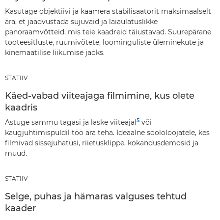
Kasutage objektiivi ja kaamera stabilisaatorit maksimaalselt
ära, et jäädvustada sujuvaid ja laiaulatuslikke
panoraamvõtteid, mis teie kaadreid täiustavad. Suurepärane
tooteesitluste, ruumivõtete, loominguliste üleminekute ja
kinemaatilise liikumise jaoks.
STATIIV
Käed-vabad viiteajaga filmimine, kus olete
kaadris
5
Astuge sammu tagasi ja laske viiteajal
või
kaugjuhtimispuldil töö ära teha. Ideaalne soololoojatele, kes
filmivad sissejuhatusi, riietusklippe, kokandusdemosid ja
muud.
STATIIV
Selge, puhas ja hämaras valguses tehtud
kaader