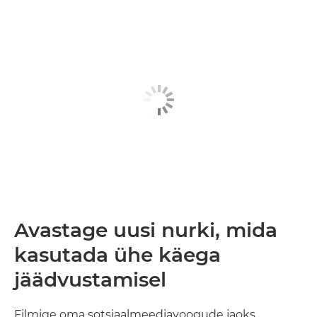
Avastage uusi nurki, mida
kasutada ühe käega
jäädvustamisel
Filmige oma sotsiaalmeediavoogude jaoks