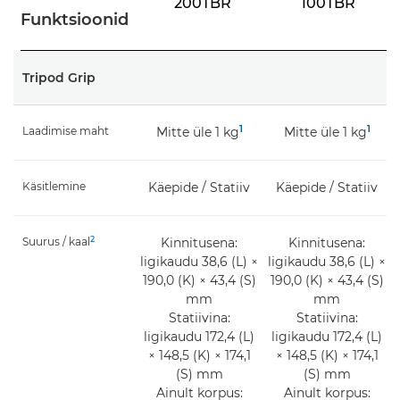
200TBR
100TBR
Funktsioonid
Tripod Grip
1
1
Laadimise maht
Mitte üle 1 kg
Mitte üle 1 kg
Käsitlemine
Käepide / Statiiv
Käepide / Statiiv
2
Suurus / kaal
Kinnitusena:
Kinnitusena:
ligikaudu 38,6 (L) ×
ligikaudu 38,6 (L) ×
190,0 (K) × 43,4 (S)
190,0 (K) × 43,4 (S)
mm
mm
Statiivina:
Statiivina:
ligikaudu 172,4 (L)
ligikaudu 172,4 (L)
× 148,5 (K) × 174,1
× 148,5 (K) × 174,1
(S) mm
(S) mm
Ainult korpus:
Ainult korpus: