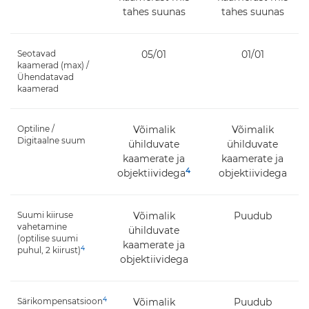
tahes suunas
tahes suunas
Seotavad
05/01
01/01
kaamerad (max) /
Ühendatavad
kaamerad
Optiline /
Võimalik
Võimalik
Digitaalne suum
ühilduvate
ühilduvate
kaamerate ja
kaamerate ja
4
objektiividega
objektiividega
Suumi kiiruse
Võimalik
Puudub
vahetamine
ühilduvate
(optilise suumi
kaamerate ja
4
puhul, 2 kiirust)
objektiividega
4
Särikompensatsioon
Võimalik
Puudub