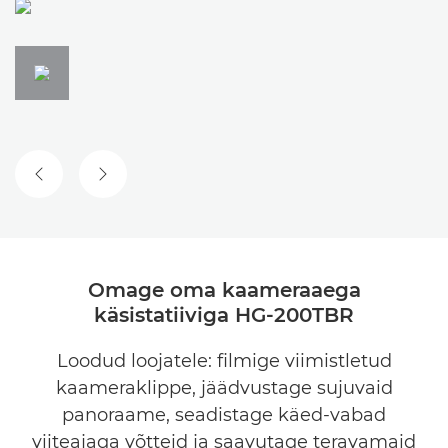
EELMINE SLAID
JÄRGMINE SLAID
Omage oma kaameraaega
käsistatiiviga HG-200TBR
Loodud loojatele: filmige viimistletud
kaameraklippe, jäädvustage sujuvaid
panoraame, seadistage käed-vabad
viiteajaga võtteid ja saavutage teravamaid