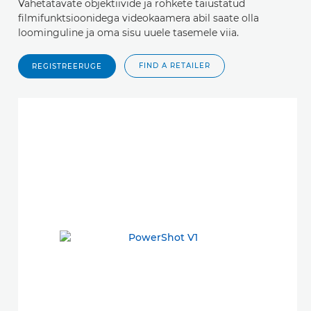
Vahetatavate objektiivide ja rohkete täiustatud
filmifunktsioonidega videokaamera abil saate olla
loominguline ja oma sisu uuele tasemele viia.
FIND A RETAILER
REGISTREERUGE