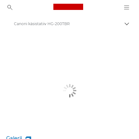
Canon Logo, back to ho
Canoni käsistatiiv HG-200TBR
Lülit
Canon
Galerii
