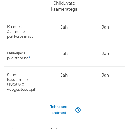
ühilduvate
kaameratega
Kaamera
Jah
Jah
äratamine
puhkerežiimist
Iseavajaga
Jah
Jah
4
pildistamine
Suumi
Jah
Jah
kasutamine
UVC/UAC
4
voogesituse ajal
Tehnilised

andmed