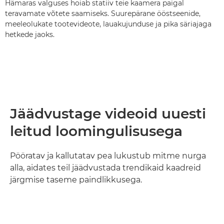
Hämaras valguses hoiab statiiv teie kaamera paigal
teravamate võtete saamiseks. Suurepärane ööstseenide,
meeleolukate tootevideote, lauakujunduse ja pika säriajaga
hetkede jaoks.
Jäädvustage videoid uuesti
leitud loomingulisusega
Pööratav ja kallutatav pea lukustub mitme nurga
alla, aidates teil jäädvustada trendikaid kaadreid
järgmise taseme paindlikkusega.