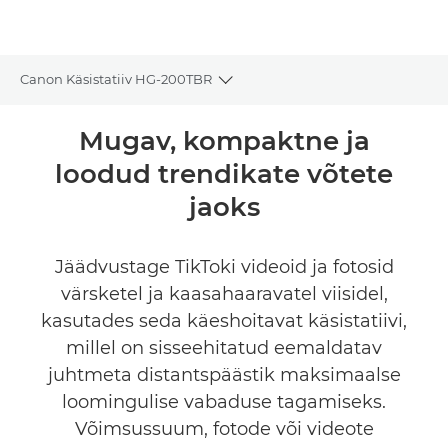
Canon Käsistatiiv HG-200TBR
Toggle breadcrumbs
Ülevaade
Mugav, kompaktne ja
loodud trendikate võtete
Tehnilised andmed
jaoks
Jäädvustage TikToki videoid ja fotosid
värsketel ja kaasahaaravatel viisidel,
kasutades seda käeshoitavat käsistatiivi,
millel on sisseehitatud eemaldatav
juhtmeta distantspäästik maksimaalse
loomingulise vabaduse tagamiseks.
Võimsussuum, fotode või videote