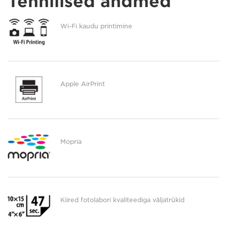
Tehnilised andmed
Wi-Fi kaudu printimine
Apple AirPrint
Mopria
Kiired fotolabori kvaliteediga väljatrükid