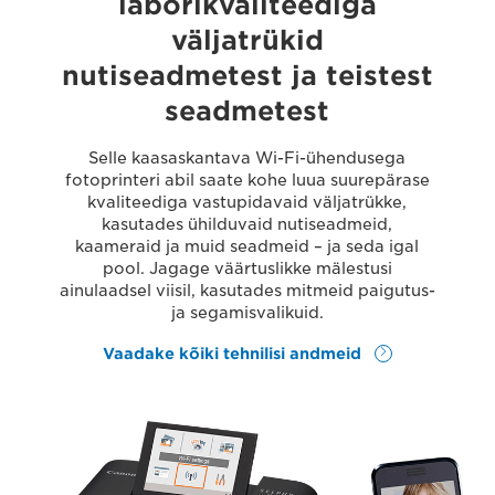
laborikvaliteediga
väljatrükid
nutiseadmetest ja teistest
seadmetest
Selle kaasaskantava Wi-Fi-ühendusega
fotoprinteri abil saate kohe luua suurepärase
kvaliteediga vastupidavaid väljatrükke,
kasutades ühilduvaid nutiseadmeid,
kaameraid ja muid seadmeid – ja seda igal
pool. Jagage väärtuslikke mälestusi
ainulaadsel viisil, kasutades mitmeid paigutus-
ja segamisvalikuid.
Vaadake kõiki tehnilisi andmeid