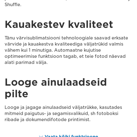
Shuffle.
Kauakestev kvaliteet
Tänu värvisublimatsiooni tehnoloogiale saavad erksate
värvide ja kauakestva kvaliteediga väljatrükid valmis
vähem kui 1 minutiga. Automaatne kujutise
optimeerimise funktsioon tagab, et teie fotod näevad
alati parimad välja.
Looge ainulaadseid
pilte
Looge ja jagage ainulaadseid väljatrükke, kasutades
mitmeid paigutus- ja segamisvalikuid, sh fotoboksi
ribade ja dokumendifotode printimist.
Vaata kõiki funktsioone