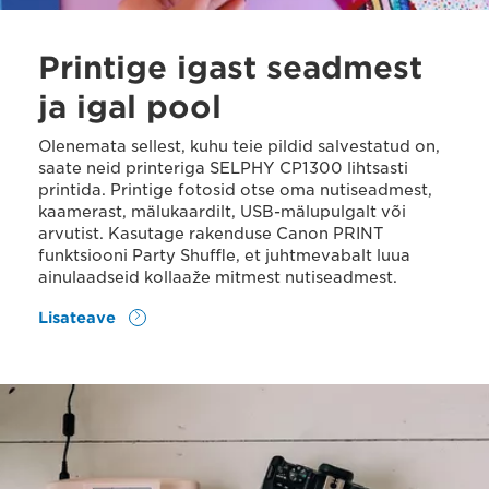
Printige igast seadmest
ja igal pool
Olenemata sellest, kuhu teie pildid salvestatud on,
saate neid printeriga SELPHY CP1300 lihtsasti
printida. Printige fotosid otse oma nutiseadmest,
kaamerast, mälukaardilt, USB-mälupulgalt või
arvutist. Kasutage rakenduse Canon PRINT
funktsiooni Party Shuffle, et juhtmevabalt luua
ainulaadseid kollaaže mitmest nutiseadmest.
Lisateave