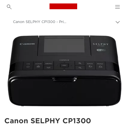
Canon Logo, back to h
Canon SELPHY CP1300 - Printerid
Lülit
leiva
Canon
(bre
sisse
Canoni printerid
Canon SELPHY CP1300