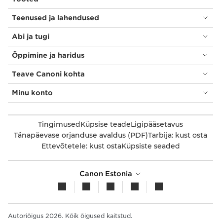
Teenused ja lahendused
Abi ja tugi
Õppimine ja haridus
Teave Canoni kohta
Minu konto
Tingimused
Küpsise teade
Ligipääsetavus
Tänapäevase orjanduse avaldus (PDF)
Tarbija: kust osta
Ettevõtetele: kust osta
Küpsiste seaded
Canon Estonia
Autoriõigus 2026. Kõik õigused kaitstud.