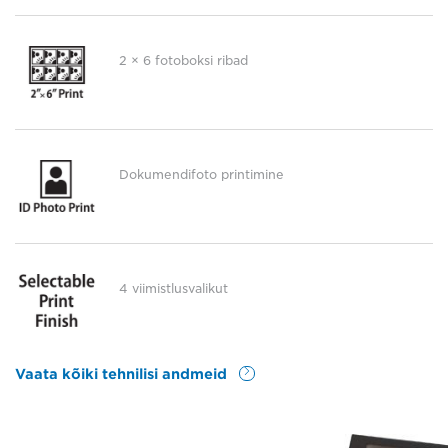
2 × 6 fotoboksi ribad
Dokumendifoto printimine
4 viimistlusvalikut
Vaata kõiki tehnilisi andmeid