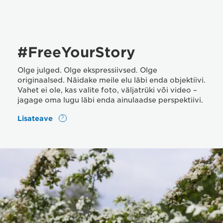
#FreeYourStory
Olge julged. Olge ekspressiivsed. Olge
originaalsed. Näidake meile elu läbi enda objektiivi.
Vahet ei ole, kas valite foto, väljatrüki või video –
jagage oma lugu läbi enda ainulaadse perspektiivi.
Lisateave