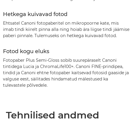
Hetkega kuivavad fotod
Ehtsatel Canoni fotopaberitel on mikropoorne kate, mis
imab tindi kiirelt pinna alla ning hoiab ära liigse tindi jäämise
paberi pinnale. Tulemuseks on hetkega kuivavad fotod.
Fotod kogu eluks
Fotopaber Plus Semi-Gloss sobib suurepäraselt Canoni
tintidega Lucia ja ChromaLife100+. Canoni FINE-prindipea,
tindid ja Canoni ehtne fotopaber kaitsevad fotosid gaaside ja
valguse eest, säilitades hindamatud mälestused ka
tulevastele põlvedele.
Tehnilised andmed