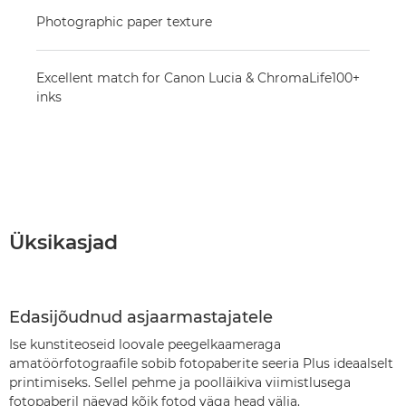
Photographic paper texture
Excellent match for Canon Lucia & ChromaLife100+
inks
Üksikasjad
Edasijõudnud asjaarmastajatele
Ise kunstiteoseid loovale peegelkaameraga
amatöörfotograafile sobib fotopaberite seeria Plus ideaalselt
printimiseks. Sellel pehme ja poolläikiva viimistlusega
fotopaberil näevad kõik fotod väga head välja.