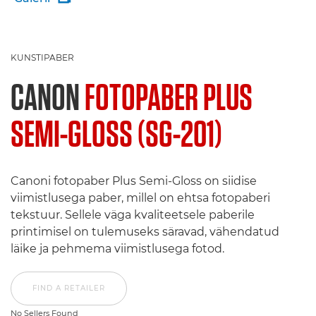
KUNSTIPABER
CANON
FOTOPABER PLUS
SEMI-GLOSS (SG-201)
Canoni fotopaber Plus Semi-Gloss on siidise
viimistlusega paber, millel on ehtsa fotopaberi
tekstuur. Sellele väga kvaliteetsele paberile
printimisel on tulemuseks säravad, vähendatud
läike ja pehmema viimistlusega fotod.
FIND A RETAILER
No Sellers Found