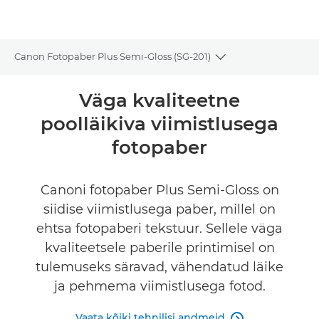
Canon Fotopaber Plus Semi-Gloss (SG-201)
Toggle breadcrumb
Ülevaade
Väga kvaliteetne
poolläikiva viimistlusega
Tehnilised andmed
fotopaber
Canoni fotopaber Plus Semi-Gloss on
siidise viimistlusega paber, millel on
ehtsa fotopaberi tekstuur. Sellele väga
kvaliteetsele paberile printimisel on
tulemuseks säravad, vähendatud läike
ja pehmema viimistlusega fotod.
Vaata kõiki tehnilisi andmeid
