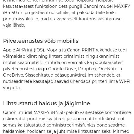
levinumad kontoriprintimise tööd hõlpsaks. Hõlpsalt
kasutatavatest funktsioonidest pungil Canoni mudel MAXIFY
iB4150 on projekteeritud selleks, et pakkuda teile kõiki
printimisvalikuid, mida tavapäraselt kontoris kasutamisel
vaja läheb.
Pilveteenustes võib mobiilis
Apple AirPrint (iOS), Mopria ja Canon PRINT rakenduse tugi
võimaldab kiiret ning lihtsat printimist ning skannimist
mobiiliseadmetelt. Printida on võimalik ka populaarsetest
pilveteenustest nagu Google Drive, Dropbox, OneNote ja
OneDrive. Sisseehitatud pääsupunktirežiim tähendab, et
nutiseadmete kasutajad saavad ühendada printeri ilma Wi-Fi
võrguta.
Lihtsustatud haldus ja jälgimine
Canoni mudel MAXIFY iB4150 pakub väikestesse kontoritesse
uskumatut printimiskvaliteeti ja suuremat tootlikkust, ent
samas ka täiustatud administreerimisfunktsioone seadme
haldamise, hooldamise ja juhtimise lihtsustamiseks. Mitmed