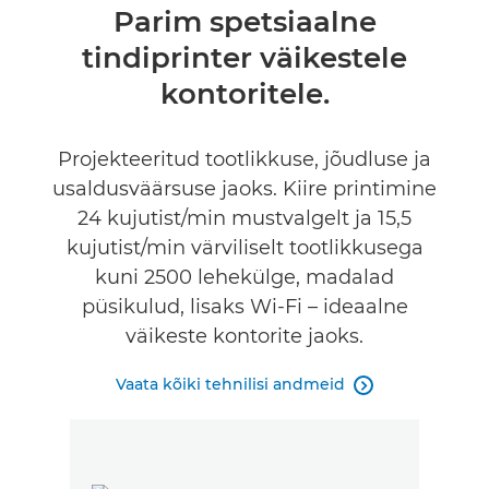
Ülevaade
Parim spetsiaalne
tindiprinter väikestele
Tehnilised andmed
kontoritele.
Tugi
Projekteeritud tootlikkuse, jõudluse ja
OSTA TINTI
usaldusväärsuse jaoks. Kiire printimine
24 kujutist/min mustvalgelt ja 15,5
kujutist/min värviliselt tootlikkusega
kuni 2500 lehekülge, madalad
püsikulud, lisaks Wi-Fi – ideaalne
väikeste kontorite jaoks.
Vaata kõiki tehnilisi andmeid
