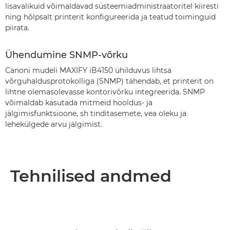
lisavalikuid võimaldavad süsteemiadministraatoritel kiiresti
ning hõlpsalt printerit konfigureerida ja teatud toiminguid
piirata.
Ühendumine SNMP-võrku
Canoni mudeli MAXIFY iB4150 ühilduvus lihtsa
võrguhaldusprotokolliga (SNMP) tähendab, et printerit on
lihtne olemasolevasse kontorivõrku integreerida. SNMP
võimaldab kasutada mitmeid hooldus- ja
jälgimisfunktsioone, sh tinditasemete, vea oleku ja
lehekülgede arvu jälgimist.
Tehnilised andmed