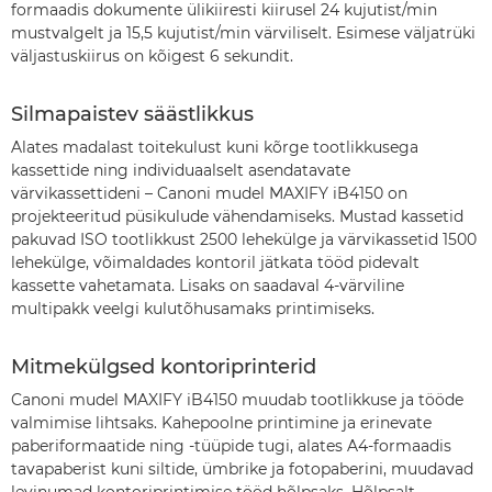
formaadis dokumente ülikiiresti kiirusel 24 kujutist/min
mustvalgelt ja 15,5 kujutist/min värviliselt. Esimese väljatrüki
väljastuskiirus on kõigest 6 sekundit.
Silmapaistev säästlikkus
Alates madalast toitekulust kuni kõrge tootlikkusega
kassettide ning individuaalselt asendatavate
värvikassettideni – Canoni mudel MAXIFY iB4150 on
projekteeritud püsikulude vähendamiseks. Mustad kassetid
pakuvad ISO tootlikkust 2500 lehekülge ja värvikassetid 1500
lehekülge, võimaldades kontoril jätkata tööd pidevalt
kassette vahetamata. Lisaks on saadaval 4-värviline
multipakk veelgi kulutõhusamaks printimiseks.
Mitmekülgsed kontoriprinterid
Canoni mudel MAXIFY iB4150 muudab tootlikkuse ja tööde
valmimise lihtsaks. Kahepoolne printimine ja erinevate
paberiformaatide ning -tüüpide tugi, alates A4-formaadis
tavapaberist kuni siltide, ümbrike ja fotopaberini, muudavad