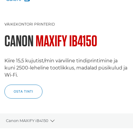
VÄIKEKONTORI PRINTERID
CANON
MAXIFY IB4150
Kiire 15,5 kujutist/min värviline tindiprintimine ja
kuni 2500-leheline tootlikkus, madalad püsikulud ja
Wi-Fi.
OSTA TINTI
Canon MAXIFY iB4150
Toggle breadcrumbs