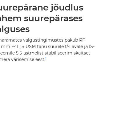
uurepärane jõudlus
ähem suurepärases
alguses
aramates valgustingimustes pakub RF
 mm F4L IS USM tänu suurele f/4 avale ja IS-
eemile 5,5-astmelist stabiliseerimiskaitset
1
mera värisemise eest.