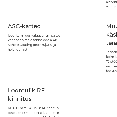
algorit
vaikne
ASC-katted
Muu
käsi
Isegi karmides valgustingimustes
vähendab meie tehnoloogia Air
ter
Sphere Coating pettekujutisi ja
helendamist
Täpsek
kolm kä
Täistö
regulee
fookus
Loomulik RF-
kinnitus
RF 600 mm F4L IS USM kinnitub
otse teie EOS R-seeria kaamerale