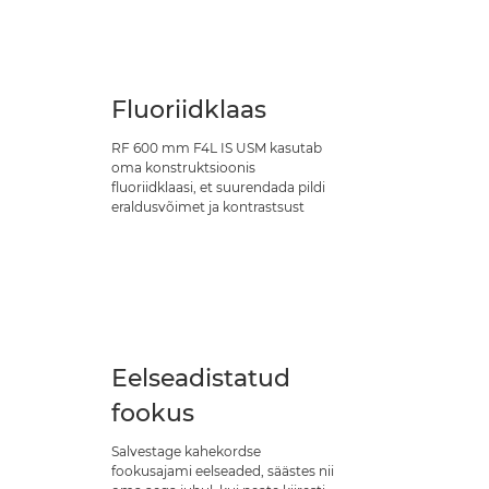
Fluoriidklaas
RF 600 mm F4L IS USM kasutab
oma konstruktsioonis
fluoriidklaasi, et suurendada pildi
eraldusvõimet ja kontrastsust
Eelseadistatud
fookus
Salvestage kahekordse
fookusajami eelseaded, säästes nii