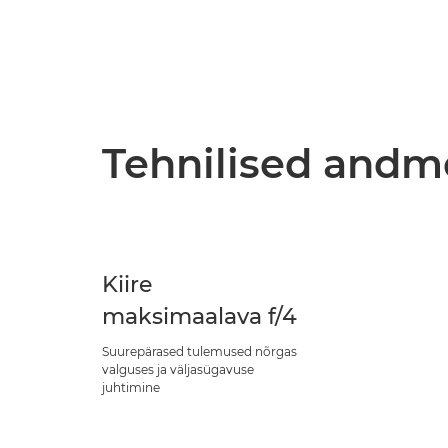
Tehnilised and
Kiire
maksimaalava f/4
Suurepärased tulemused nõrgas
valguses ja väljasügavuse
juhtimine