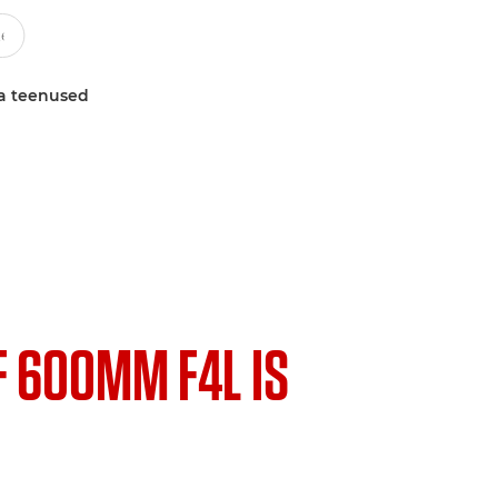
a teenused
F 600MM F4L IS