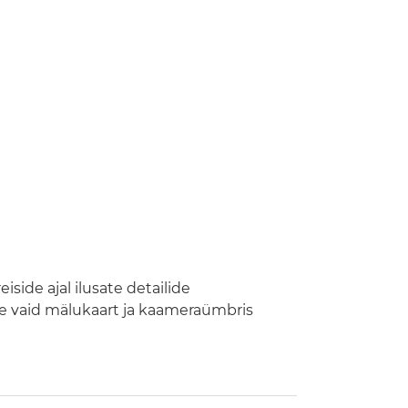
iside ajal ilusate detailide
ge vaid mälukaart ja kaameraümbris