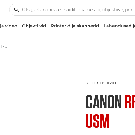
ja video
Objektiivid
Printerid ja skannerid
Lahendused j
RF 600 mm F4L IS USM – RF-objektiivid
RF-OBJEKTIIVID
CANON
R
USM