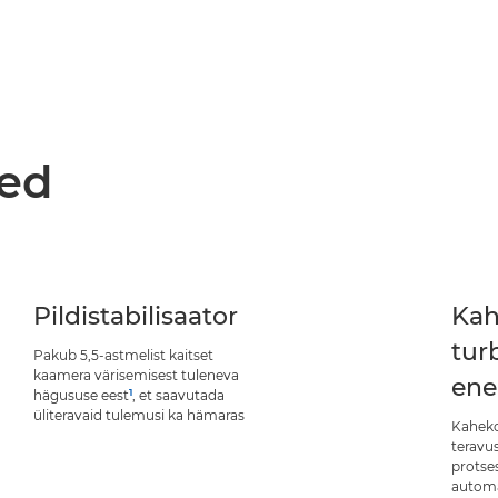
med
Pildistabilisaator
Kah
tur
Pakub 5,5-astmelist kaitset
kaamera värisemisest tuleneva
ene
1
hägususe eest
, et saavutada
üliteravaid tulemusi ka hämaras
Kaheko
teravu
protse
automa