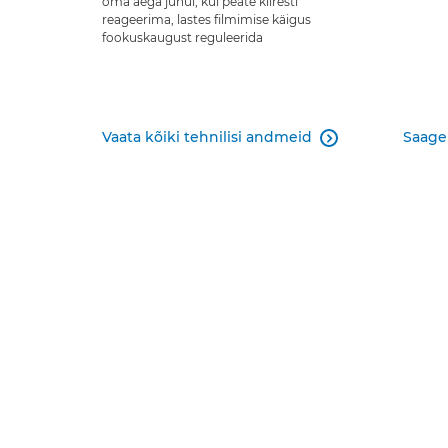
oma aega juhul, kui peate kiiresti
reageerima, lastes filmimise käigus
fookuskaugust reguleerida
Vaata kõiki tehnilisi andmeid
Saage
