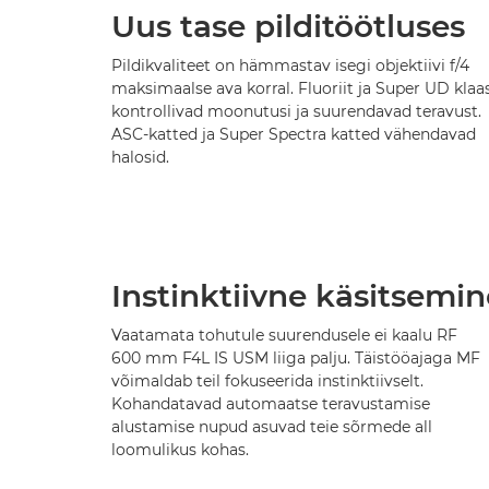
Uus tase pilditöötluses
Pildikvaliteet on hämmastav isegi objektiivi f/4
maksimaalse ava korral. Fluoriit ja Super UD klaa
kontrollivad moonutusi ja suurendavad teravust.
ASC-katted ja Super Spectra katted vähendavad
halosid.
Instinktiivne käsitsemin
Vaatamata tohutule suurendusele ei kaalu RF
600 mm F4L IS USM liiga palju. Täistööajaga MF
võimaldab teil fokuseerida instinktiivselt.
Kohandatavad automaatse teravustamise
alustamise nupud asuvad teie sõrmede all
loomulikus kohas.