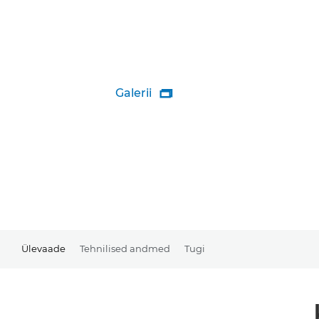
Galerii

Ülevaade
Tehnilised andmed
Tugi