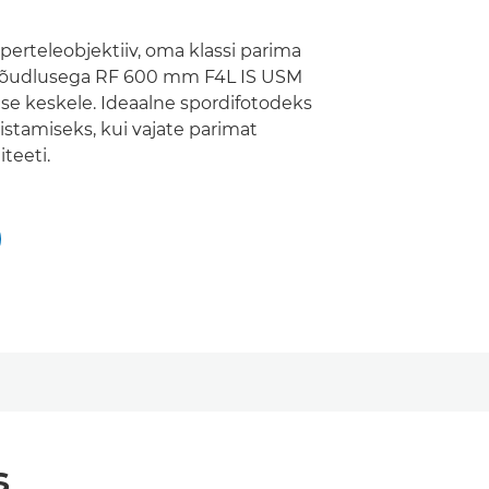
erteleobjektiiv, oma klassi parima
 jõudlusega RF 600 mm F4L IS USM
use keskele. Ideaalne spordifotodeks
stamiseks, kui vajate parimat
iteeti.
s