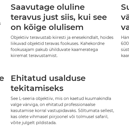
Saavutage oluline
S
teravus just siis, kui see
v
s
on kõige olulisem
v
Objektiiv teravustab kiiresti ja enesekindlalt, hoides
Häm
liikuvad objektid teravas fookuses. Kahekordne
600
fookusajam pakub ühilduvate kaameratega
süst
kiiremat teravustamist.
kaa
e
Ehitatud usalduse
tekitamiseks
See L-seeria objektiiv, mis on kaetud kuumakindla
valge värviga, on ehitatud professionaalse
kasutamise korral vastupidavaks. Sõltumata sellest,
kas olete vihmasel piirjoonel või tolmusel safaril,
võite julgelt pildistada.