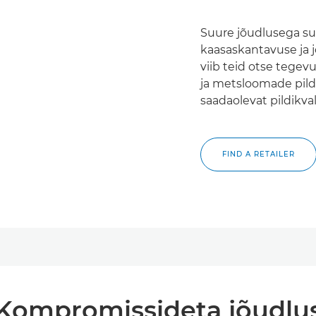
Suure jõudlusega sup
kaasaskantavuse ja
viib teid otse tegev
ja metsloomade pildi
saadaolevat pildikval
FIND A RETAILER
Kompromissideta jõudlu