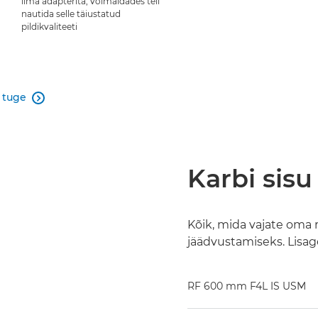
ilma adapterita, võimaldades teil
nautida selle täiustatud
pildikvaliteeti
 tuge

Karbi sisu
Kõik, mida vajate oma re
jäädvustamiseks. Lisa
RF 600 mm F4L IS USM