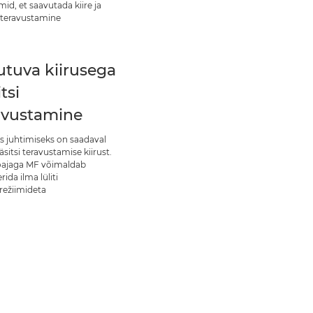
mid, et saavutada kiire ja
 teravustamine
tuva kiirusega
tsi
avustamine
s juhtimiseks on saadaval
sitsi teravustamise kiirust.
öajaga MF võimaldab
rida ilma lüliti
režiimideta