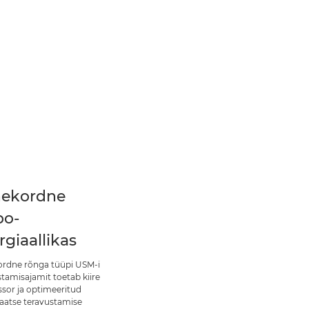
ekordne
bo-
rgiaallikas
rdne rõnga tüüpi USM-i
stamisajamit toetab kiire
ssor ja optimeeritud
atse teravustamise