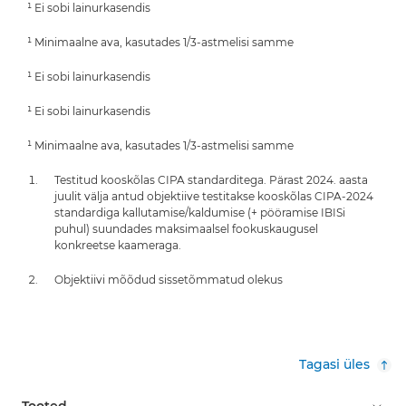
¹ Ei sobi lainurkasendis
¹ Minimaalne ava, kasutades 1/3-astmelisi samme
¹ Ei sobi lainurkasendis
¹ Ei sobi lainurkasendis
¹ Minimaalne ava, kasutades 1/3-astmelisi samme
Testitud kooskõlas CIPA standarditega. Pärast 2024. aasta
juulit välja antud objektiive testitakse kooskõlas CIPA-2024
standardiga kallutamise/kaldumise (+ pööramise IBISi
puhul) suundades maksimaalsel fookuskaugusel
konkreetse kaameraga.
Objektiivi mõõdud sissetõmmatud olekus
Tagasi üles