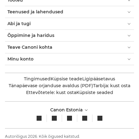
Tooted
Teenused ja lahendused
Abi ja tugi
Õppimine ja haridus
Teave Canoni kohta
Minu konto
Tingimused
Küpsise teade
Ligipääsetavus
Tänapäevase orjanduse avaldus (PDF)
Tarbija: kust osta
Ettevõtetele: kust osta
Küpsiste seaded
Canon Estonia
Autoriõigus 2026. Kõik õigused kaitstud.