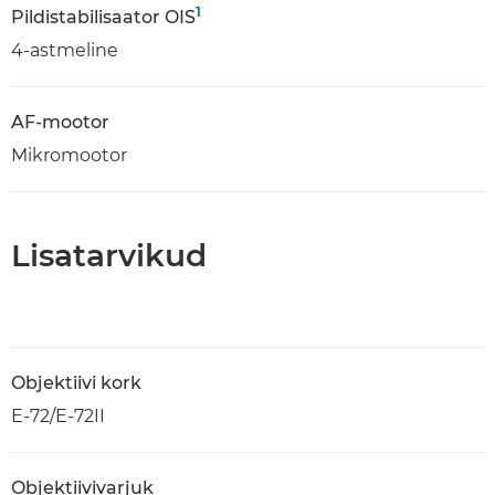
1
Pildistabilisaator OIS
4-astmeline
AF-mootor
Mikromootor
Lisatarvikud
Objektiivi kork
E-72/E-72II
Objektiivivarjuk