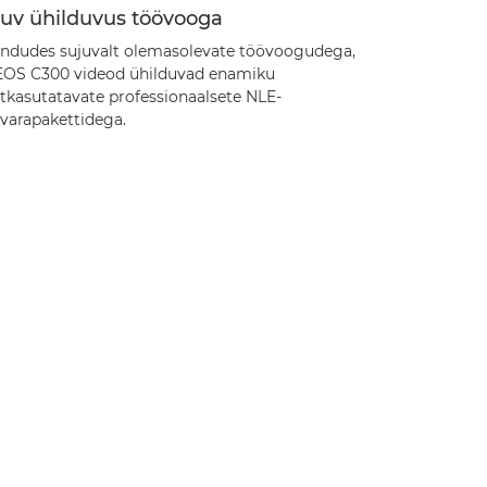
juv ühilduvus töövooga
ndudes sujuvalt olemasolevate töövoogudega,
EOS C300 videod ühilduvad enamiku
ltkasutatavate professionaalsete NLE-
kvarapakettidega.