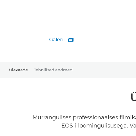
Galerii

Ülevaade
Tehnilised andmed
Ü
Murrangulises professionaalses filmi
EOS-i loomingulisusega. Va