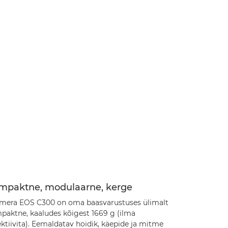
mpaktne, modulaarne, kerge
mera EOS C300 on oma baasvarustuses ülimalt
paktne, kaaludes kõigest 1669 g (ilma
ktiivita). Eemaldatav hoidik, käepide ja mitme