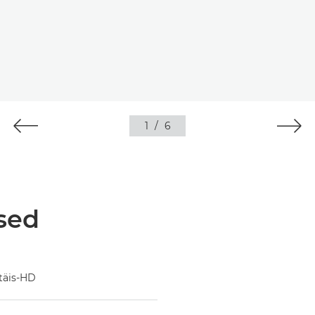
1
/
6
sed
täis-HD