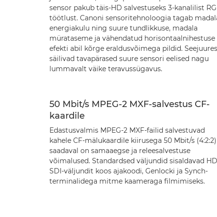
sensor pakub täis-HD salvestuseks 3-kanalilist R
töötlust. Canoni sensoritehnoloogia tagab madal
energiakulu ning suure tundlikkuse, madala
mürataseme ja vähendatud horisontaalnihestuse
efekti abil kõrge eraldusvõimega pildid. Seejuure
säilivad tavapärased suure sensori eelised nagu
lummavalt väike teravussügavus.
50 Mbit/s MPEG-2 MXF-salvestus CF-
kaardile
Edastusvalmis MPEG-2 MXF-failid salvestuvad
kahele CF-mälukaardile kiirusega 50 Mbit/s (4:2:2)
saadaval on samaaegse ja releesalvestuse
võimalused. Standardsed väljundid sisaldavad HD
SDI-väljundit koos ajakoodi, Genlocki ja Synch-
terminalidega mitme kaameraga filmimiseks.