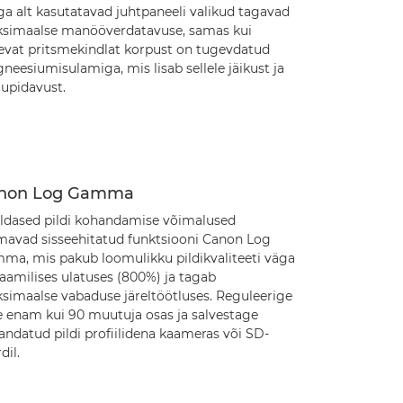
ga alt kasutatavad juhtpaneeli valikud tagavad
simaalse manööverdatavuse, samas kui
evat pritsmekindlat korpust on tugevdatud
eesiumisulamiga, mis lisab sellele jäikust ja
tupidavust.
non Log Gamma
aldased pildi kohandamise võimalused
mavad sisseehitatud funktsiooni Canon Log
ma, mis pakub loomulikku pildikvaliteeti väga
aamilises ulatuses (800%) ja tagab
simaalse vabaduse järeltöötluses. Reguleerige
te enam kui 90 muutuja osas ja salvestage
andatud pildi profiilidena kaameras või SD-
dil.