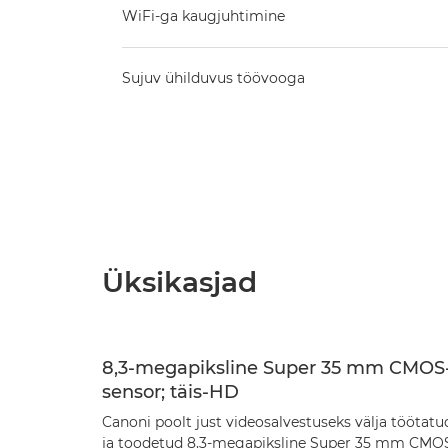
WiFi-ga kaugjuhtimine
Sujuv ühilduvus töövooga
Üksikasjad
8,3-megapiksline Super 35 mm CMOS
sensor; täis-HD
Canoni poolt just videosalvestuseks välja töötatu
ja toodetud 8,3-megapiksline Super 35 mm CMO