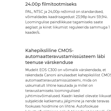
24.00p filmitootmiseks
PAL, NTSC ja 24,00p režiimid on standardsed,
võimaldades kaadrisagedust 23,98p kuni 59,94i.
Loomingulise paindlikkuse tagamiseks saate
aeglast ja kiiret liikumist reguleerida sammuga 1
kaader/s.
Kahepiksliline CMOS-
automaatteravustamissüsteem läbi
teenuse värskenduse
Mudelit EOS C300 on võimalik värskendada, et
rakendada Canoni ainulaadset kahepikslilist CMO
automaatteravustamissüsteemi, mida on
uskumatult lihtne kasutada ja millel on
teravustamiseks loomingulised
juhtimisvõimalused. Kaadri keskel olevate liikuva
subjektide katkematu jälgimine ja nende teravas
fookuses hoidmine on lihtne. Autofookuse