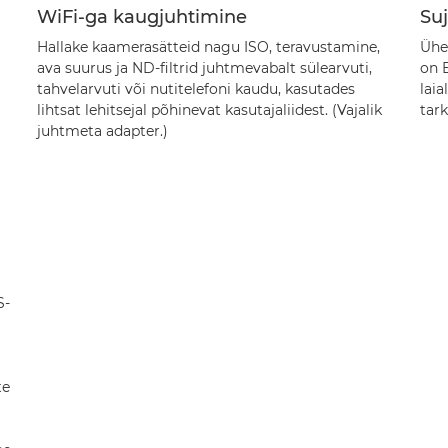
WiFi-ga kaugjuhtimine
Su
Hallake kaamerasätteid nagu ISO, teravustamine,
Ühe
ava suurus ja ND-filtrid juhtmevabalt sülearvuti,
on 
tahvelarvuti või nutitelefoni kaudu, kasutades
laia
lihtsat lehitsejal põhinevat kasutajaliidest. (Vajalik
tar
juhtmeta adapter.)
S-
te