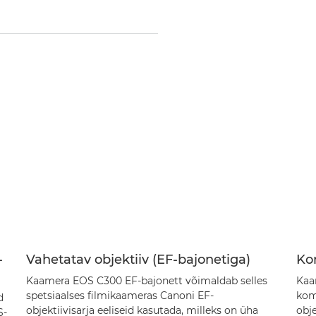
-
Vahetatav objektiiv (EF-bajonetiga)
Ko
Kaamera EOS C300 EF-bajonett võimaldab selles
Kaa
spetsiaalses filmikaameras Canoni EF-
kom
d
objektiivisarja eeliseid kasutada, milleks on üha
obje
S-