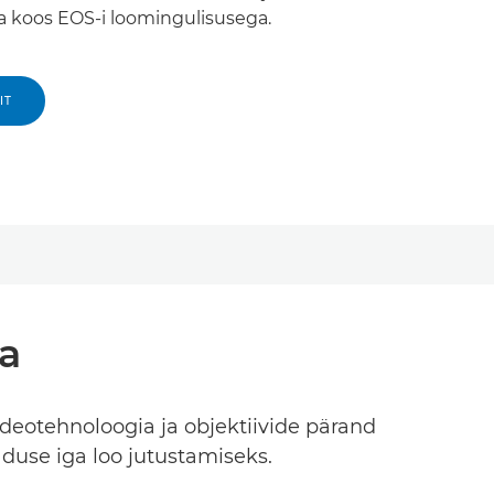
a koos EOS-i loomingulisusega.
IT
ta
deotehnoloogia ja objektiivide pärand
duse iga loo jutustamiseks.