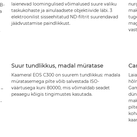
laienevad loomingulised võimalused suure valiku
nur
GB-
taskukohaste ja ainulaadsete objektiivide läbi. 3
mak
a
elektroonilist sisseehitatud ND-filtrit suurendavad
tug
jäädvustamise paindlikkust.
magn
vas
s
Suur tundlikkus, madal müratase
Ca
Kaameral EOS C300 on suurem tundlikkus: madala
Lai
müratasemega pilte võib salvestada ISO-
hõl
väärtusega kuni 80000, mis võimaldab seadet
Gam
 –
peaaegu kõigis tingimustes kasutada.
dün
mak
-
pil
koh
kaar