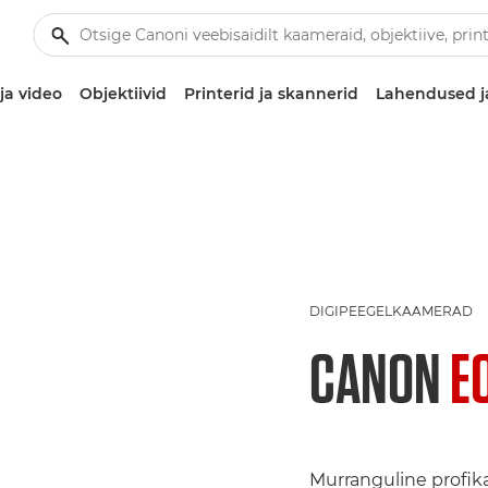
ja video
Objektiivid
Printerid ja skannerid
Lahendused j
DIGIPEEGELKAAMERAD
CANON
E
Murranguline profik