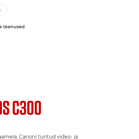
a teenused
OS C300
aamera. Canoni tuntud video- ja