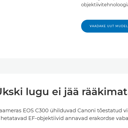
objektiivitehnoloogi
VAADAKE UUT MUDEL
kski lugu ei jää rääkima
kaameras EOS C300 ühilduvad Canoni tõestatud vi
hetatavad EF-objektiivid annavad erakordse vaba