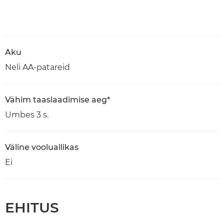
Aku
Neli AA-patareid
Vähim taaslaadimise aeg*
Umbes 3 s.
Väline vooluallikas
Ei
EHITUS