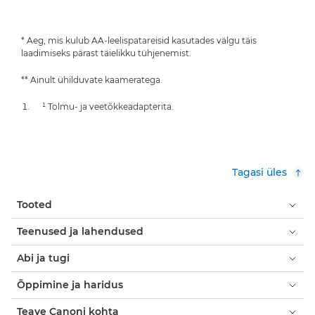
* Aeg, mis kulub AA-leelispatareisid kasutades välgu täis
laadimiseks pärast täielikku tühjenemist.
** Ainult ühilduvate kaameratega.
¹ Tolmu- ja veetõkkeadapterita.
Tagasi üles
Tooted
Teenused ja lahendused
Abi ja tugi
Õppimine ja haridus
Teave Canoni kohta