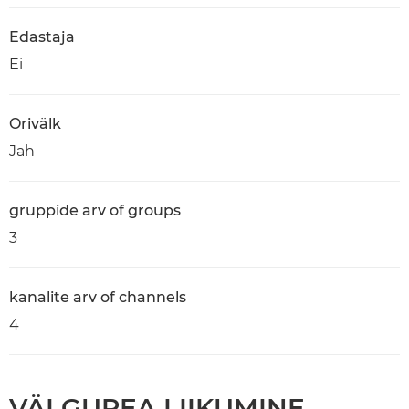
Edastaja
Ei
Orivälk
Jah
gruppide arv of groups
3
kanalite arv of channels
4
VÄLGUPEA LIIKUMINE