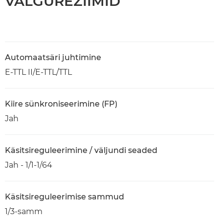
VÄLGUREŽIIMID
Automaatsäri juhtimine
E-TTL II/E-TTL/TTL
Kiire sünkroniseerimine (FP)
Jah
Käsitsireguleerimine / väljundi seaded
Jah - 1/1-1/64
Käsitsireguleerimise sammud
1/3-samm