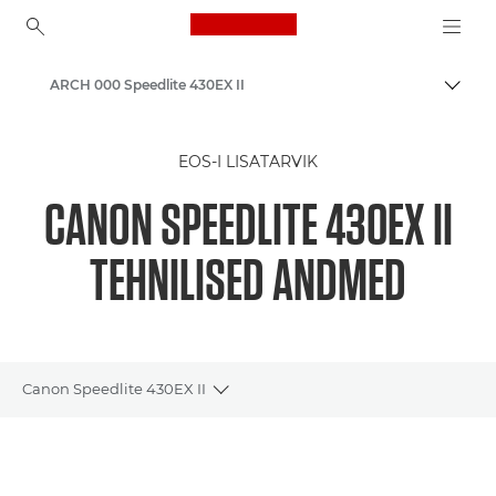
Canon Logo, back to ho
ARCH 000 Speedlite 430EX II
Lülit
Canon
EOS-I LISATARVIK
CANON SPEEDLITE 430EX II
TEHNILISED ANDMED
Canon Speedlite 430EX II
Toggle breadcrumbs
Ülevaade