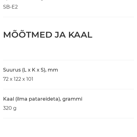
SB-E2
MÕÕTMED JA KAAL
Suurus (L x K x S), mm
72 x 122 x 101
Kaal (ilma patareideta), grammi
320 g