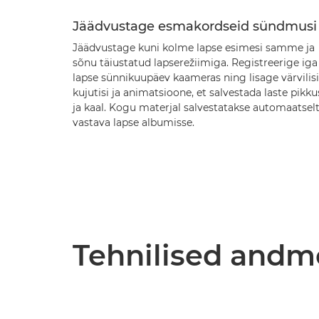
Jäädvustage esmakordseid sündmusi
Jäädvustage kuni kolme lapse esimesi samme ja
sõnu täiustatud lapserežiimiga. Registreerige iga
lapse sünnikuupäev kaameras ning lisage värvilisi
kujutisi ja animatsioone, et salvestada laste pikku
ja kaal. Kogu materjal salvestatakse automaatsel
vastava lapse albumisse.
Tehnilised and