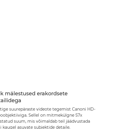
ik mälestused erakordsete
ailidega
tige suurepäraste videote tegemist Canoni HD-
eoobjektiiviga. Sellel on mitmekülgne 57x
ustatud suum, mis võimaldab teil jäädvustada
i kaugel asuvate subjektide detaile.