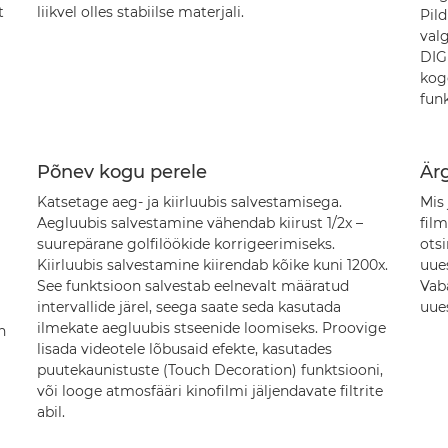
t
liikvel olles stabiilse materjali.
Pild
l
val
DIG
kog
funk
Põnev kogu perele
Är
Katsetage aeg- ja kiirluubis salvestamisega.
Mis 
Aegluubis salvestamine vähendab kiirust 1/2x –
film
suurepärane golfilöökide korrigeerimiseks.
ots
Kiirluubis salvestamine kiirendab kõike kuni 1200x.
uues
See funktsioon salvestab eelnevalt määratud
Vab
intervallide järel, seega saate seda kasutada
uues
ilmekate aegluubis stseenide loomiseks. Proovige
n
lisada videotele lõbusaid efekte, kasutades
puutekaunistuste (Touch Decoration) funktsiooni,
või looge atmosfääri kinofilmi jäljendavate filtrite
abil.