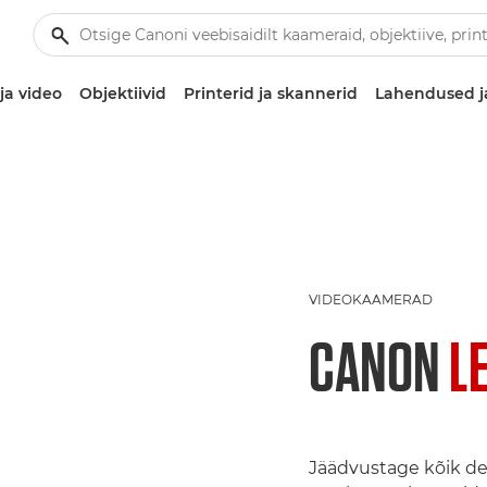
ja video
Objektiivid
Printerid ja skannerid
Lahendused j
VIDEOKAAMERAD
CANON
L
Jäädvustage kõik det