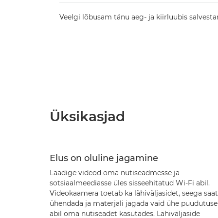
Veelgi lõbusam tänu aeg- ja kiirluubis salvest
Üksikasjad
Elus on oluline jagamine
Laadige videod oma nutiseadmesse ja
sotsiaalmeediasse üles sisseehitatud Wi-Fi abil.
Videokaamera toetab ka lähiväljasidet, seega saa
ühendada ja materjali jagada vaid ühe puudutuse
abil oma nutiseadet kasutades. Lähiväljaside