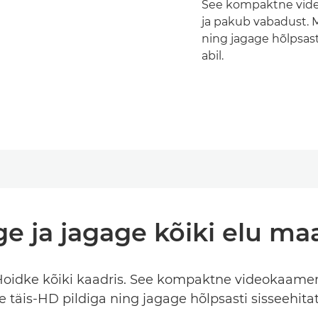
See kompaktne vid
ja pakub vabadust. M
ning jagage hõlpsasti
abil.
e ja jagage kõiki elu maag
 Hoidke kõiki kaadris. See kompaktne videokaame
täis-HD pildiga ning jagage hõlpsasti sisseehitatu