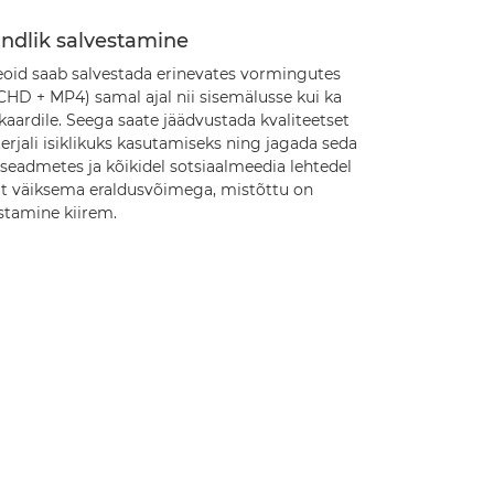
indlik salvestamine
eoid saab salvestada erinevates vormingutes
CHD + MP4) samal ajal nii sisemälusse kui ka
aardile. Seega saate jäädvustada kvaliteetset
rjali isiklikuks kasutamiseks ning jagada seda
seadmetes ja kõikidel sotsiaalmeedia lehtedel
ut väiksema eraldusvõimega, mistõttu on
stamine kiirem.