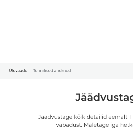
Ülevaade
Tehnilised andmed
Jäädvustag
Jäädvustage kõik detailid eemalt.
vabadust. Mäletage iga hetke 