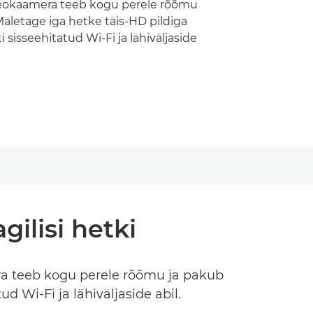
eokaamera teeb kogu perele rõõmu
äletage iga hetke täis-HD pildiga
 sisseehitatud Wi-Fi ja lähiväljaside
ilisi hetki
ra teeb kogu perele rõõmu ja pakub
d Wi-Fi ja lähiväljaside abil.