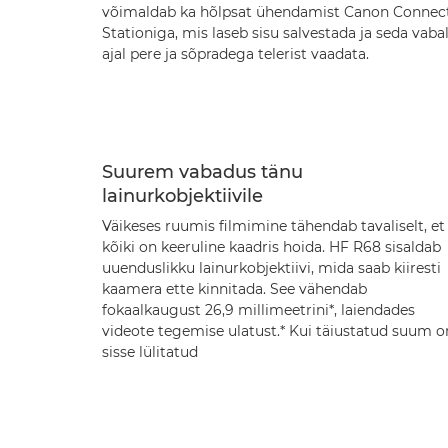
võimaldab ka hõlpsat ühendamist Canon Connec
Stationiga, mis laseb sisu salvestada ja seda vaba
ajal pere ja sõpradega telerist vaadata.
Suurem vabadus tänu
lainurkobjektiivile
Väikeses ruumis filmimine tähendab tavaliselt, et
kõiki on keeruline kaadris hoida. HF R68 sisaldab
uuenduslikku lainurkobjektiivi, mida saab kiiresti
kaamera ette kinnitada. See vähendab
fokaalkaugust 26,9 millimeetrini*, laiendades
videote tegemise ulatust.* Kui täiustatud suum o
sisse lülitatud