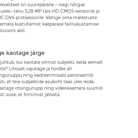
ikvaliteet on suurepärane – isegi nõrgas
guses– tänu 3,28 MP täis-HD CMOS-sensorile ja
IC DV4 protsessorile. Vältige oma mälestuste
emata kustutamist käepärase faililukustamise
tsiooni abil.
ge kaotage järge
juhtub, kui kaotate silmist subjekti, keda eemalt
ite? Lihtsalt vajutage ja hoidke all
ingunuppu ning kadreerimisabi panoraamib
ti, et teie subjektide asukoht taas üles leida.
astage otsingunupp ning videokaamera suumib
ti sisse, et filmimist jätkata.