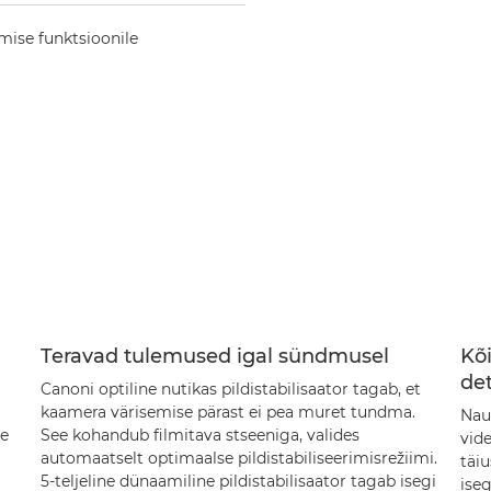
amise funktsioonile
Teravad tulemused igal sündmusel
Kõ
det
Canoni optiline nutikas pildistabilisaator tagab, et
kaamera värisemise pärast ei pea muret tundma.
Nau
te
See kohandub filmitava stseeniga, valides
vid
automaatselt optimaalse pildistabiliseerimisrežiimi.
täi
5-teljeline dünaamiline pildistabilisaator tagab isegi
iseg