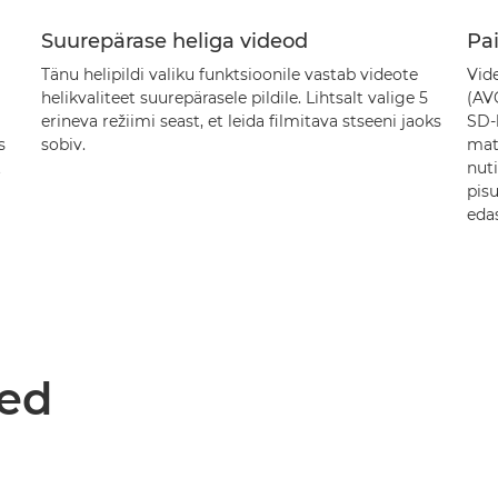
Suurepärase heliga videod
Pa
Tänu helipildi valiku funktsioonile vastab videote
Vid
helikvaliteet suurepärasele pildile. Lihtsalt valige 5
(AV
erineva režiimi seast, et leida filmitava stseeni jaoks
SD-k
s
sobiv.
mate
t
nuti
pis
eda
med