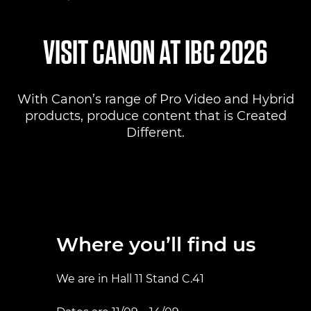
Where to find us
VISIT CANON AT IBC 2026
Products
With Canon’s range of Pro Video and Hybrid
Pro AV Solutions
products, produce content that is Created
Different.
Product Ranges
Canon Professional Services
Where you’ll find us
We are in Hall 11 Stand C.41