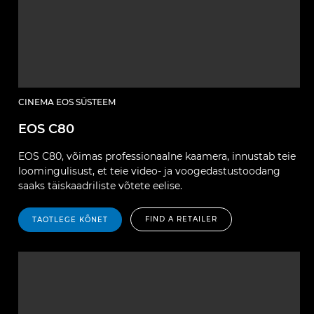
CINEMA EOS SÜSTEEM
EOS C80
EOS C80, võimas professionaalne kaamera, innustab teie
loomingulisust, et teie video- ja voogedastustoodang
saaks täiskaadriliste võtete eelise.
FIND A RETAILER
TAOTLEGE KÕNET