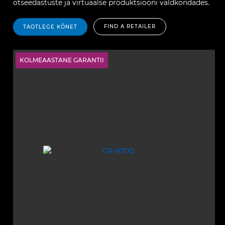
otseedastuste ja virtuaalse produktsiooni valdkondades.
FIND A RETAILER
TAOTLEGE KÕNET
KOLMEAASTANE GARANTII