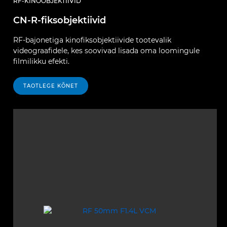
RF-KINOOBJEKTIIVID
CN-R-fiksobjektiivid
RF-bajonetiga kinofiksobjektiivide tootevalik
videograafidele, kes soovivad lisada oma loomingule
filmilikku efekti.
TAOTLEGE KÕNET