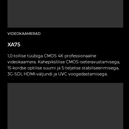
VIDEOKAAMERAD
XA75
1,0-tollise tüübiga CMOS 4K professionaalne
videokaamera. Kahepikslilise CMOS-iseteravustamisega,
15-kordse optilise suumi ja 5-teljelise stabiliseerimisega,
3G-SDI, HDMI-väljundi ja UVC voogedastamisega.