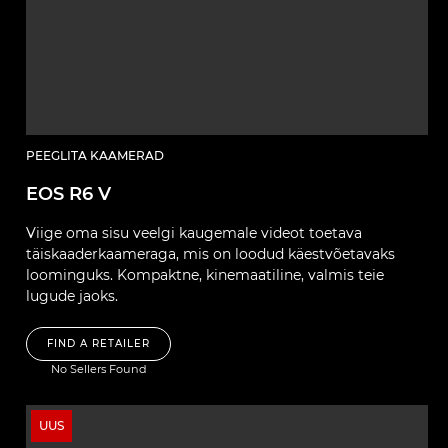
PEEGLITA KAAMERAD
EOS R6 V
Viige oma sisu veelgi kaugemale videot toetava
täiskaaderkaameraga, mis on loodud käestvõetavaks
loominguks. Kompaktne, kinemaatiline, valmis teie
lugude jaoks.
FIND A RETAILER
No Sellers Found
UUS