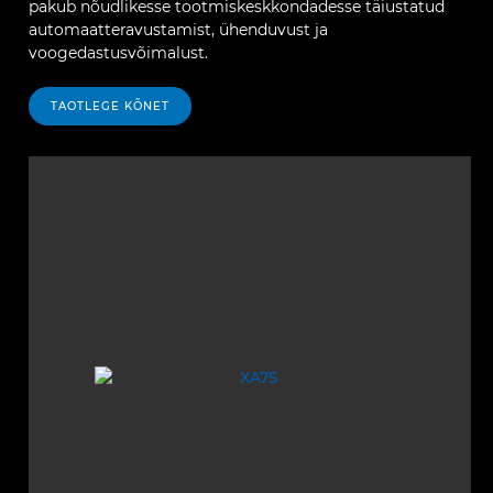
pakub nõudlikesse tootmiskeskkondadesse täiustatud
automaatteravustamist, ühenduvust ja
voogedastusvõimalust.
TAOTLEGE KÕNET