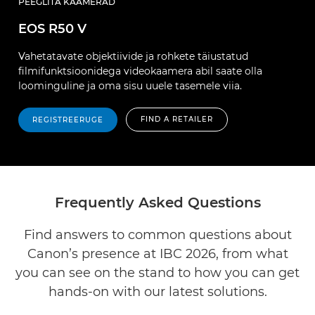
PEEGLITA KAAMERAD
EOS R50 V
Vahetatavate objektiivide ja rohkete täiustatud
filmifunktsioonidega videokaamera abil saate olla
loominguline ja oma sisu uuele tasemele viia.
FIND A RETAILER
REGISTREERUGE
Frequently Asked Questions
Find answers to common questions about
Canon’s presence at IBC 2026, from what
you can see on the stand to how you can get
hands-on with our latest solutions.