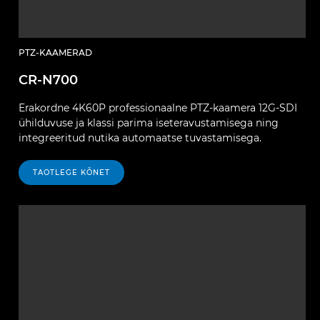
PTZ-KAAMERAD
CR-N700
Erakordne 4K60P professionaalne PTZ-kaamera 12G-SDI
ühilduvuse ja klassi parima iseteravustamisega ning
integreeritud nutika automaatse tuvastamisega.
TAOTLEGE KÕNET