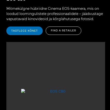
Mitmekülgne hübriidne Cinema EOS-kaamera, mis on
loodud loomingulistele professionaalidele – jäädvustage
vapustavaid kinovideoid ja kõrglahutusega fotosid.
FIND A RETAILER
TAOTLEGE KÕNET