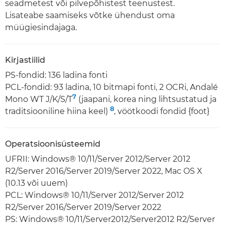
seadmetest või pilvepõhistest teenustest.
Lisateabe saamiseks võtke ühendust oma
müügiesindajaga.
Kirjastiilid
PS-fondid: 136 ladina fonti
PCL-fondid: 93 ladina, 10 bitmapi fonti, 2 OCRi, Andalé
7
Mono WT J/K/S/T
(jaapani, korea ning lihtsustatud ja
8
traditsiooniline hiina keel)
, vöötkoodi fondid {foot}
Operatsioonisüsteemid
UFRII: Windows® 10/11/Server 2012/Server 2012
R2/Server 2016/Server 2019/Server 2022, Mac OS X
(10.13 või uuem)
PCL: Windows® 10/11/Server 2012/Server 2012
R2/Server 2016/Server 2019/Server 2022
PS: Windows® 10/11/Server2012/Server2012 R2/Server