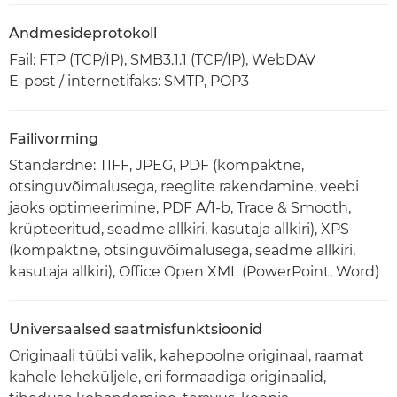
Andmesideprotokoll
Fail: FTP (TCP/IP), SMB3.1.1 (TCP/IP), WebDAV
E-post / internetifaks: SMTP, POP3
Failivorming
Standardne: TIFF, JPEG, PDF (kompaktne,
otsinguvõimalusega, reeglite rakendamine, veebi
jaoks optimeerimine, PDF A/1-b, Trace & Smooth,
krüpteeritud, seadme allkiri, kasutaja allkiri), XPS
(kompaktne, otsinguvõimalusega, seadme allkiri,
kasutaja allkiri), Office Open XML (PowerPoint, Word)
Universaalsed saatmisfunktsioonid
Originaali tüübi valik, kahepoolne originaal, raamat
kahele leheküljele, eri formaadiga originaalid,