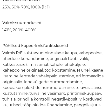
25%, 50%, 70%, 100% (1 : 1)
Valmissuurendused
141%, 200%, 400%
Põhilised kopeerimisfunktsioonid
Valmis R/E suhtarvud pindalade kaupa, kahepoolne,
tiheduse kohandamine, originaali tüübi valik,
katkestusrežiim, raamat kahele leheküljele,
kahepoolne originaal, töö koostamine, N ühel, kaane
lisamine, lehtede vahelepaigutamine, eri formaadiga
originaalid, lehekülgede nummerdamine,
koopiakomplektide nummerdamine, teravus, äärise
kustutamine, turvaline vesimärk, printimiskuupäev,
tühiala, prindi ja kontrolli, negatiiv/positiiv, korduvad
kujutised, tööplokkide ühendamine, peegelkujutis,