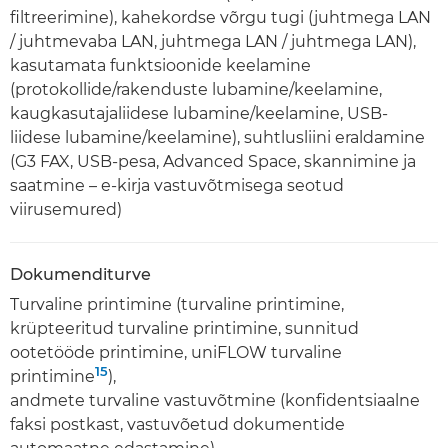
filtreerimine), kahekordse võrgu tugi (juhtmega LAN
/ juhtmevaba LAN, juhtmega LAN / juhtmega LAN),
kasutamata funktsioonide keelamine
(protokollide/rakenduste lubamine/keelamine,
kaugkasutajaliidese lubamine/keelamine, USB-
liidese lubamine/keelamine), suhtlusliini eraldamine
(G3 FAX, USB-pesa, Advanced Space, skannimine ja
saatmine – e-kirja vastuvõtmisega seotud
viirusemured)
Dokumenditurve
Turvaline printimine (turvaline printimine,
krüpteeritud turvaline printimine, sunnitud
ootetööde printimine, uniFLOW turvaline
15
printimine
),
andmete turvaline vastuvõtmine (konfidentsiaalne
faksi postkast, vastuvõetud dokumentide