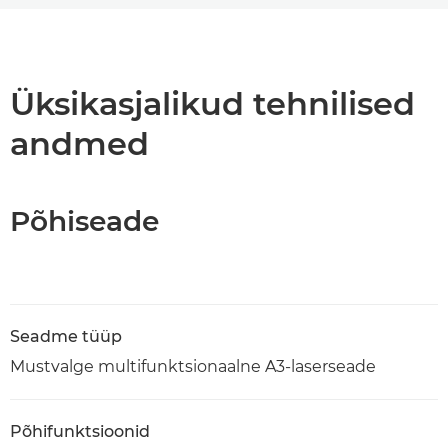
Ülevaade
Tehnilised andmed
Üksikasjalikud tehnilised
andmed
PDF-i allalaadimine
Põhiseade
Seadme tüüp
Mustvalge multifunktsionaalne A3-laserseade
Põhifunktsioonid