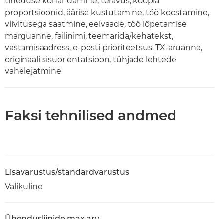
tiheduse kohandamine, teravus, koopia
proportsioonid, äärise kustutamine, töö koostamine,
viivitusega saatmine, eelvaade, töö lõpetamise
märguanne, failinimi, teemarida/kehatekst,
vastamisaadress, e-posti prioriteetsus, TX-aruanne,
originaali sisuorientatsioon, tühjade lehtede
vahelejätmine
Faksi tehnilised andmed
Lisavarustus/standardvarustus
Valikuline
Ühendusliinide max arv