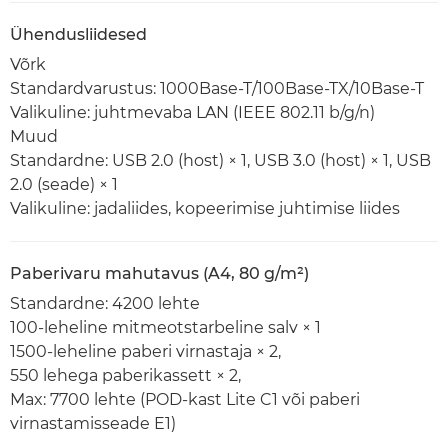
Ühendusliidesed
Võrk
Standardvarustus: 1000Base-T/100Base-TX/10Base-T
Valikuline: juhtmevaba LAN (IEEE 802.11 b/g/n)
Muud
Standardne: USB 2.0 (host) × 1, USB 3.0 (host) × 1, USB
2.0 (seade) × 1
Valikuline: jadaliides, kopeerimise juhtimise liides
Paberivaru mahutavus (A4, 80 g/m²)
Standardne: 4200 lehte
100-leheline mitmeotstarbeline salv × 1
1500-leheline paberi virnastaja × 2,
550 lehega paberikassett × 2,
Max: 7700 lehte (POD-kast Lite C1 või paberi
virnastamisseade E1)