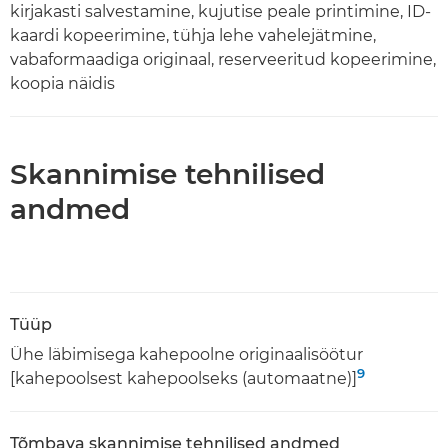
kirjakasti salvestamine, kujutise peale printimine, ID-
kaardi kopeerimine, tühja lehe vahelejätmine,
vabaformaadiga originaal, reserveeritud kopeerimine,
koopia näidis
Skannimise tehnilised
andmed
Tüüp
Ühe läbimisega kahepoolne originaalisöötur
9
[kahepoolsest kahepoolseks (automaatne)]
Tõmbava skannimise tehnilised andmed