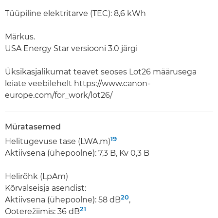
Tüüpiline elektritarve (TEC): 8,6 kWh
Märkus.
USA Energy Star versiooni 3.0 järgi
Üksikasjalikumat teavet seoses Lot26 määrusega
leiate veebilehelt https://www.canon-
europe.com/for_work/lot26/
Müratasemed
19
Helitugevuse tase (LWA,m)
Aktiivsena (ühepoolne): 7,3 B, Kv 0,3 B
Helirõhk (LpAm)
Kõrvalseisja asendist:
20
Aktiivsena (ühepoolne): 58 dB
,
21
Ooterežiimis: 36 dB