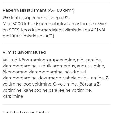
Paberi väljastusmaht (A4, 80 g/m²)
250 lehte (kopeerimisalusega R2).
Max: 5000 lehte (suuremahulise virnastamise režiim
on SEES, koos klammerdajaga viimistlejaga AG1 või
brošüüriviimistlejaga AG1)
Viimistlusvõimalused
Valikud: kõrvutamine, grupeerimine, nihutamine,
klammerdamine, sadulklammerdus, augustamine,
ökonoomne klammerdamine, nõudmisel
klammerdamine, dokumendi vahele paigutamine, Z-
voltimine, poolvoltimine, C-voltimine, lõõtsana Z-
voltimine, kahepoolne paralleelne voltimine,
kärpimine
Toetatud paberitüübid