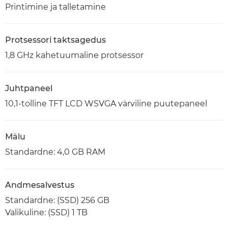
Printimine ja talletamine
Protsessori taktsagedus
1,8 GHz kahetuumaline protsessor
Juhtpaneel
10,1-tolline TFT LCD WSVGA värviline puutepaneel
Mälu
Standardne: 4,0 GB RAM
Andmesalvestus
Standardne: (SSD) 256 GB
Valikuline: (SSD) 1 TB