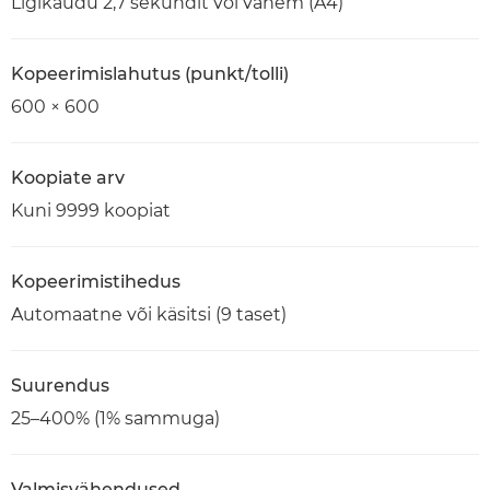
Ligikaudu 2,7 sekundit või vähem (A4)
Kopeerimislahutus (punkt/tolli)
600 × 600
Koopiate arv
Kuni 9999 koopiat
Kopeerimistihedus
Automaatne või käsitsi (9 taset)
Suurendus
25–400% (1% sammuga)
Valmisvähendused