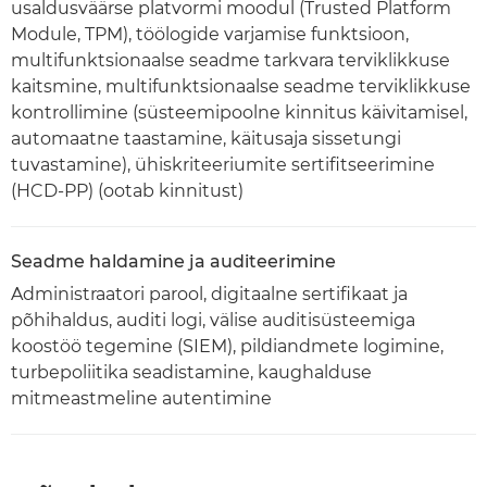
usaldusväärse platvormi moodul (Trusted Platform
Module, TPM), töölogide varjamise funktsioon,
multifunktsionaalse seadme tarkvara terviklikkuse
kaitsmine, multifunktsionaalse seadme terviklikkuse
kontrollimine (süsteemipoolne kinnitus käivitamisel,
automaatne taastamine, käitusaja sissetungi
tuvastamine), ühiskriteeriumite sertifitseerimine
(HCD-PP) (ootab kinnitust)
Seadme haldamine ja auditeerimine
Administraatori parool, digitaalne sertifikaat ja
põhihaldus, auditi logi, välise auditisüsteemiga
koostöö tegemine (SIEM), pildiandmete logimine,
turbepoliitika seadistamine, kaughalduse
mitmeastmeline autentimine