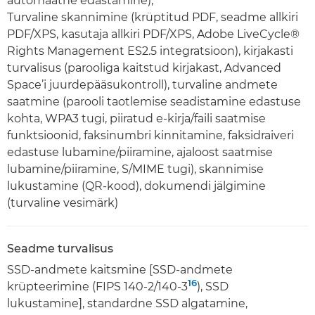
automaatne edastamine),
Turvaline skannimine (krüptitud PDF, seadme allkiri
PDF/XPS, kasutaja allkiri PDF/XPS, Adobe LiveCycle®
Rights Management ES2.5 integratsioon), kirjakasti
turvalisus (parooliga kaitstud kirjakast, Advanced
Space’i juurdepääsukontroll), turvaline andmete
saatmine (parooli taotlemise seadistamine edastuse
kohta, WPA3 tugi, piiratud e-kirja/faili saatmise
funktsioonid, faksinumbri kinnitamine, faksidraiveri
edastuse lubamine/piiramine, ajaloost saatmise
lubamine/piiramine, S/MIME tugi), skannimise
lukustamine (QR-kood), dokumendi jälgimine
(turvaline vesimärk)
Seadme turvalisus
SSD-andmete kaitsmine [SSD-andmete
16
krüpteerimine (FIPS 140-2/140-3
), SSD
lukustamine], standardne SSD algatamine,