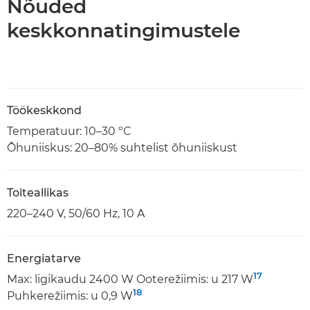
Nõuded
keskkonnatingimustele
Töökeskkond
Temperatuur: 10–30 ºC
Õhuniiskus: 20–80% suhtelist õhuniiskust
Toiteallikas
220–240 V, 50/60 Hz, 10 A
Energiatarve
17
Max: ligikaudu 2400 W Ooterežiimis: u 217 W
18
Puhkerežiimis: u 0,9 W