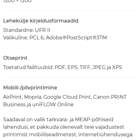
1200 × 1200
Lehekülje kirjeldusformaadid
Standardne: UFR II
Valikuline: PCL 6, Adobe®PostScript®3TM
Otseprint
Toetatud failitüübid: PDF, EPS, TIFF, JPEG ja XPS
Mobiil-/pilvprintimine
AirPrint, Mopria, Google Cloud Print, Canon PRINT
Business ja uniFLOW Online
Saadaval on valik tarkvara- ja MEAP-põhiseid
lahendusi, et pakkuda olenevalt teie vajadustest
printimist mobiiliseadmetest, internetiühendusega