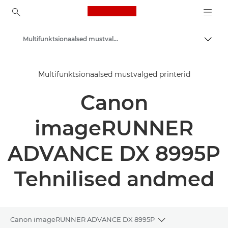
Canon Logo, back to ho
Multifunktsionaalsed mustvalged printerid
Lülit
Canon
Multifunktsionaalsed mustvalged printerid
Lahendused ja teenused
Canon
Äritooted
Äriprinterid ja -faksimasinad
imageRUNNER
Multifunktsionaalsed printerid – kõik-ühes printerid
ADVANCE DX 8995P
Tehnilised andmed
Canon imageRUNNER ADVANCE DX 8995P
Toggle breadcrum