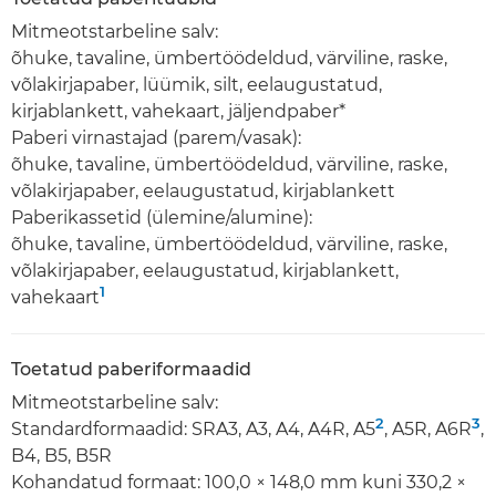
Mitmeotstarbeline salv:
õhuke, tavaline, ümbertöödeldud, värviline, raske,
võlakirjapaber, lüümik, silt, eelaugustatud,
kirjablankett, vahekaart, jäljendpaber*
Paberi virnastajad (parem/vasak):
õhuke, tavaline, ümbertöödeldud, värviline, raske,
võlakirjapaber, eelaugustatud, kirjablankett
Paberikassetid (ülemine/alumine):
õhuke, tavaline, ümbertöödeldud, värviline, raske,
võlakirjapaber, eelaugustatud, kirjablankett,
1
vahekaart
Toetatud paberiformaadid
Mitmeotstarbeline salv:
2
3
Standardformaadid: SRA3, A3, A4, A4R, A5
, A5R, A6R
,
B4, B5, B5R
Kohandatud formaat: 100,0 × 148,0 mm kuni 330,2 ×