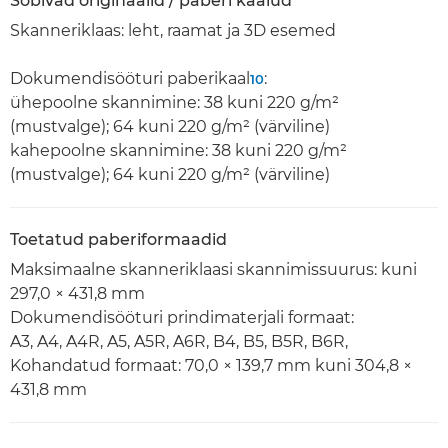
Sobivad originaalid / paberi kaalud
Skanneriklaas: leht, raamat ja 3D esemed
Dokumendisööturi paberikaal
:
10
ühepoolne skannimine: 38 kuni 220 g/m²
(mustvalge); 64 kuni 220 g/m² (värviline)
kahepoolne skannimine: 38 kuni 220 g/m²
(mustvalge); 64 kuni 220 g/m² (värviline)
Toetatud paberiformaadid
Maksimaalne skanneriklaasi skannimissuurus: kuni
297,0 × 431,8 mm
Dokumendisööturi prindimaterjali formaat:
A3, A4, A4R, A5, A5R, A6R, B4, B5, B5R, B6R,
Kohandatud formaat: 70,0 × 139,7 mm kuni 304,8 ×
431,8 mm