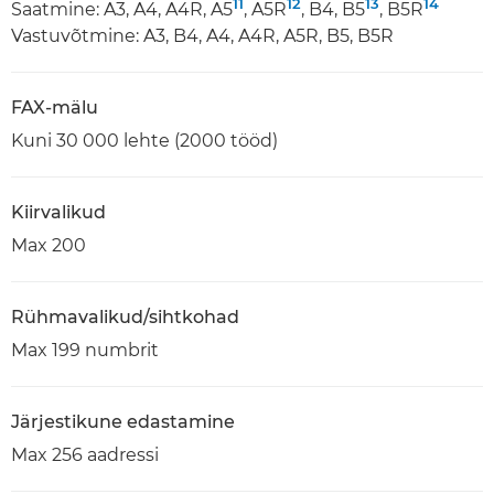
11
12
13
14
Saatmine: A3, A4, A4R, A5
, A5R
, B4, B5
, B5R
Vastuvõtmine: A3, B4, A4, A4R, A5R, B5, B5R
FAX-mälu
Kuni 30 000 lehte (2000 tööd)
Kiirvalikud
Max 200
Rühmavalikud/sihtkohad
Max 199 numbrit
Järjestikune edastamine
Max 256 aadressi