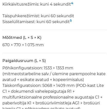
4
Kiirkäivitusrežiimis: kuni 4 sekundit
Täispuhkerežiimist: kuni 60 sekundit
5
Sisselülitamisest: kuni 60 sekundit
Mõõtmed (L × S × K)
670 × 770 × 1 075 mm
Paigaldusruum (L × S)
Põhikonfiguratsioon: 1533 × 1353 mm
(mitmeotstarbeline salv / ülemine parempoolne kate
avatud + esikate avatud + kopeerimisalus)
Täiskonfiguratsioon: 5068 × 1409 mm (POD-kast Lite
C1 + dokumendi vahelepaigutaja R1 +
multifunktsionaalne professionaalne augustaja C1 +
paberivoltija K1 + brošüüriviimistleja AG1 + brošüüri
kärpija G1 + põhiseadme esikate avatud)