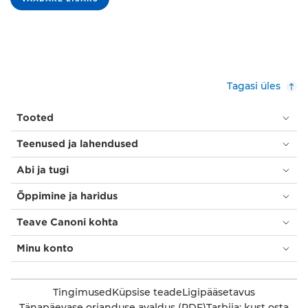
Tagasi üles
Tooted
Teenused ja lahendused
Abi ja tugi
Õppimine ja haridus
Teave Canoni kohta
Minu konto
Tingimused
Küpsise teade
Ligipääsetavus
Tänapäevase orjanduse avaldus (PDF)
Tarbija: kust osta