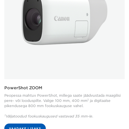
PowerShot ZOOM
Peopessa mahtuv PowerShot, millega saate jäädvustada maagilisi
1
pere- või looduspilte. Valige 100 mm, 400 mm
ja digitaalse
pikendusega 800 mm fookuskauguse vahel.
1
Väljatoodud fookuskaugused vastavad 35 mm-le.
VAADAKE LISAKS