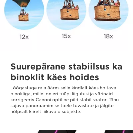
Suurepärane stabiilsus ka
binoklit käes hoides
Lõõgastuge raja ääres selle kindlalt käes hoitava
binokliga, millel on eri tüüpi liigutusi ja värinaid
korrigeeriv Canoni optiline pildistabilisaator. Tänu
sujuva panoraamimise toele tuvastate ja jälgite
hõlpsalt kiirelt liikuvaid subjekte.