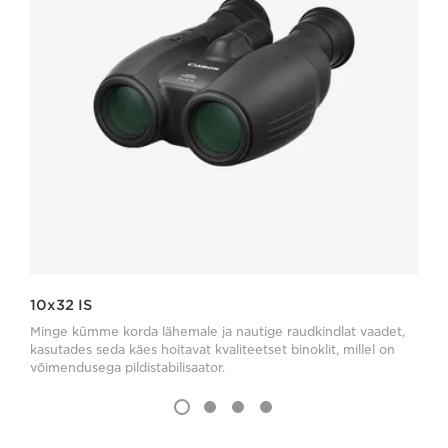
10x32 IS
Minge kümme korda lähemale ja nautige raudkindlat vaadet,
kasutades seda käes hoitavat kvaliteetset binoklit, millel on
võimendusega pildistabilisaator.