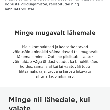
hobuste võiduajamistel, rallisõitudel ning
lennuetendustel.
Minge mugavalt lähemale
Meie kompaktsed ja kaasaskantavad
võidusõidu binoklid võimaldavad teil mugavalt
lähemale minna. Optiline pildistabilisaator
võimaldab väga ühtlast vaadet ka binoklit käes
hoides, samal ajal kui lai vaateväli teeb
lihtsamaks raja, taeva ja kiiresti liikuvate
sihtmärkide jälgimise.
Minge nii lähedale, kui
vajate