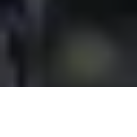
Ülevaade
Tugi