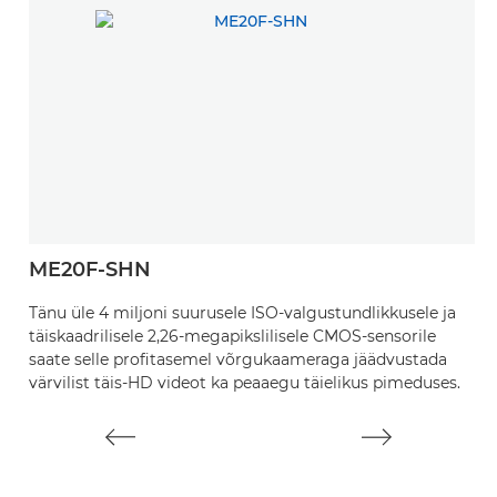
ME20F-SHN
Tänu üle 4 miljoni suuruseIe ISO-valgustundlikkusele ja
täiskaadrilisele 2,26-megapikslilisele CMOS-sensorile
saate selle profitasemel võrgukaameraga jäädvustada
värvilist täis-HD videot ka peaaegu täielikus pimeduses.