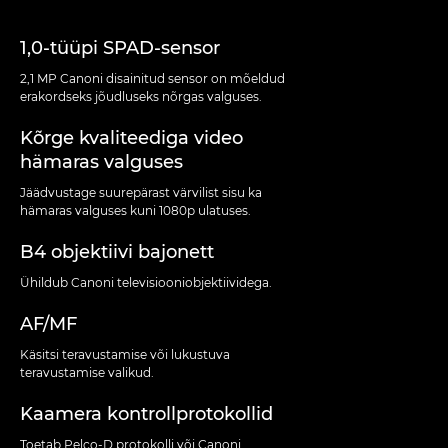
1,0-tüüpi SPAD-sensor
2,1 MP Canoni disainitud sensor on mõeldud
erakordseks jõudluseks nõrgas valguses.
Kõrge kvaliteediga video
hämaras valguses
Jäädvustage suurepärast värvilist sisu ka
hämaras valguses kuni 1080p ulatuses.
B4 objektiivi bajonett
Ühildub Canoni televisiooniobjektiividega.
AF/MF
Käsitsi teravustamise või lukustuva
teravustamise valikud.
Kaamera kontrollprotokollid
Toetab Pelco-D protokolli või Canoni