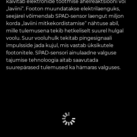
käivitab elektronide tootmise ahelreaktsiooni või
„laviini“. Footon muundatakse elektrilaenguks,
seejärel võimendab SPAD-sensor laengut miljon
korda „laviini mitkekordistamise“ nähtuse abil,
mille tulemusena tekib hetkeliselt suurel hulgal
voolu. Suur vooluhulk tekitab pingesignaali
impulsside jada kujul, mis vastab üksikutele
footonitele. SPAD-sensori ainulaadne valguse
tajumise tehnoloogia aitab saavutada
suurepärased tulemused ka hämaras valguses.