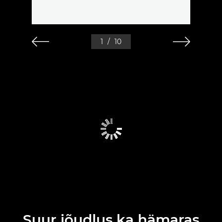
1
/
10
Suur jõudlus ka hämaras