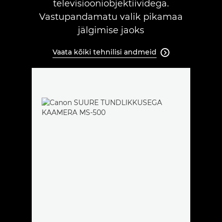
televisiooniobjektiividega.
Vastupandamatu valik pikamaa
jälgimise jaoks
Vaata kõiki tehnilisi andmeid
