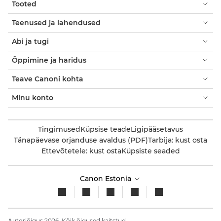
Tooted
Teenused ja lahendused
Abi ja tugi
Õppimine ja haridus
Teave Canoni kohta
Minu konto
Tingimused
Küpsise teade
Ligipääsetavus
Tänapäevase orjanduse avaldus (PDF)
Tarbija: kust osta
Ettevõtetele: kust osta
Küpsiste seaded
Canon Estonia
Autoriõigus 2026. Kõik õigused kaitstud.