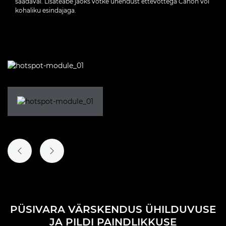
saadaval. Lisateabe jaoks võtke ühendust ettevõttega Canon või
kohaliku esindajaga.
EELMINE SLAID
JÄRGMINE SLAID
PÜSIVARA VÄRSKENDUS ÜHILDUVUSE
JA PILDI PAINDLIKKUSE