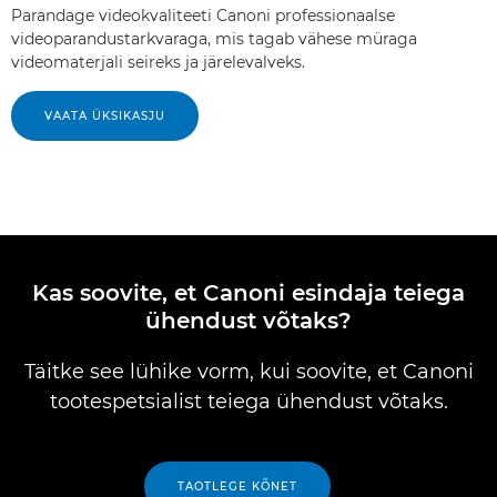
Parandage videokvaliteeti Canoni professionaalse
videoparandustarkvaraga, mis tagab vähese müraga
videomaterjali seireks ja järelevalveks.
VAATA ÜKSIKASJU
Kas soovite, et Canoni esindaja teiega
ühendust võtaks?
Täitke see lühike vorm, kui soovite, et Canoni
tootespetsialist teiega ühendust võtaks.
TAOTLEGE KÕNET