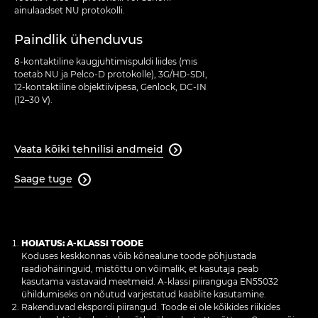
ainulaadset NU protokolli.
Paindlik ühenduvus
8-kontaktiline kaugjuhtimispuldi liides (mis
toetab NU ja Pelco-D protokolle), 3G/HD-SDI,
12-kontaktiline objektiivipesa, Genlock, DC-IN
(12–30 V).
Vaata kõiki tehnilisi andmeid

Saage tuge

HOIATUS: A-KLASSI TOODE
Koduses keskkonnas võib kõnealune toode põhjustada
raadiohäiringuid, mistõttu on võimalik, et kasutaja peab
kasutama vastavaid meetmeid. A-klassi piiranguga EN55032
ühildumiseks on nõutud varjestatud kaablite kasutamine.
Rakenduvad ekspordi piirangud. Toode ei ole kõikides riikides