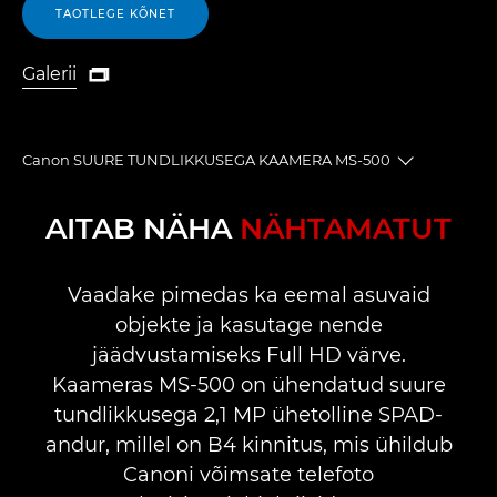
TAOTLEGE KÕNET
Galerii

Galerii
Canon SUURE TUNDLIKKUSEGA KAAMERA MS-500
Toggle bre
Ülevaade
AITAB NÄHA
NÄHTAMATUT
Tehnilised andmed
Vaadake pimedas ka eemal asuvaid
objekte ja kasutage nende
Tugi
jäädvustamiseks Full HD värve.
Kaameras MS-500 on ühendatud suure
tundlikkusega 2,1 MP ühetolline SPAD-
andur, millel on B4 kinnitus, mis ühildub
Canoni võimsate telefoto