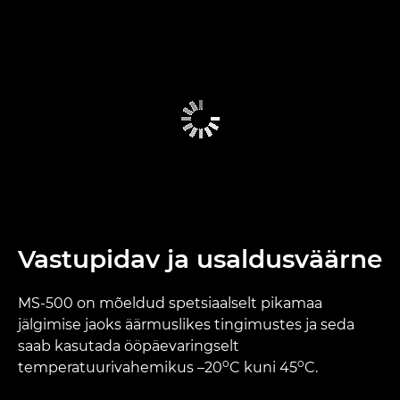
Vastupidav ja usaldusväärne
MS-500 on mõeldud spetsiaalselt pikamaa
jälgimise jaoks äärmuslikes tingimustes ja seda
saab kasutada ööpäevaringselt
o
o
temperatuurivahemikus –20
C kuni 45
C.