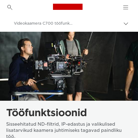
Canon Logo, back to h
Videokaamera C700 tööfunktsioonid
Lülit
leiva
Canon
(bre
sisse
Videokaamerad ja helivideokaamerad
Tööfunktsioonid
Sisseehitatud ND-filtrid, IP-edastus ja valikulised
lisatarvikud kaamera juhtimiseks tagavad paindliku
töö.