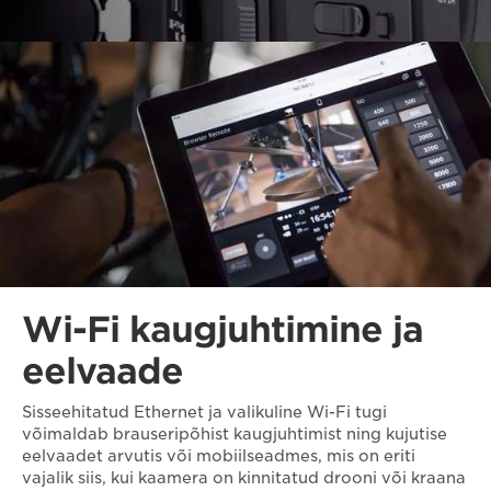
Wi-Fi kaugjuhtimine ja
eelvaade
Sisseehitatud Ethernet ja valikuline Wi-Fi tugi
võimaldab brauseripõhist kaugjuhtimist ning kujutise
eelvaadet arvutis või mobiilseadmes, mis on eriti
vajalik siis, kui kaamera on kinnitatud drooni või kraana