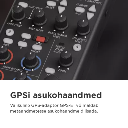
GPSi asukohaandmed
Valikuline GPS-adapter GPS-E1 võimaldab
metaandmetesse asukohaandmeid lisada.