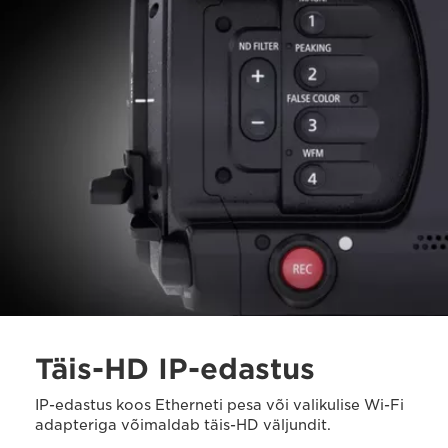
Täis-HD IP-edastus
IP-edastus koos Etherneti pesa või valikulise Wi-Fi
adapteriga võimaldab täis-HD väljundit.