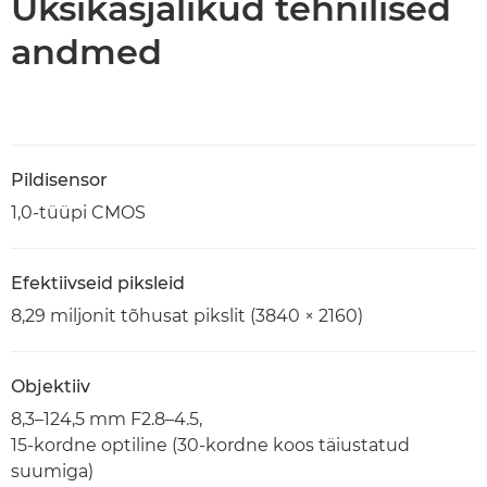
Üksikasjalikud tehnilised
andmed
Pildisensor
1,0-tüüpi CMOS
Efektiivseid piksleid
8,29 miljonit tõhusat pikslit (3840 × 2160)
Objektiiv
8,3–124,5 mm F2.8–4.5,
15-kordne optiline (30-kordne koos täiustatud
suumiga)