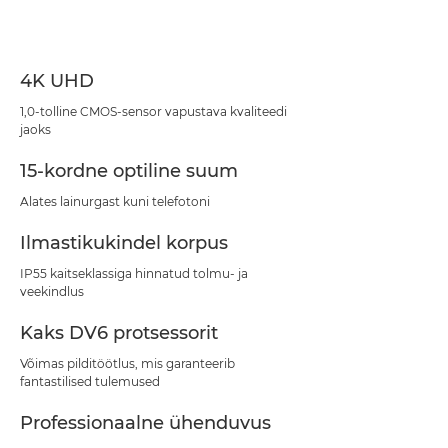
Tehnilised andmed
Tugi
4K UHD
1,0-tolline CMOS-sensor vapustava kvaliteedi
jaoks
15-kordne optiline suum
Alates lainurgast kuni telefotoni
Ilmastikukindel korpus
IP55 kaitseklassiga hinnatud tolmu- ja
veekindlus
Kaks DV6 protsessorit
Võimas pilditöötlus, mis garanteerib
fantastilised tulemused
Professionaalne ühenduvus