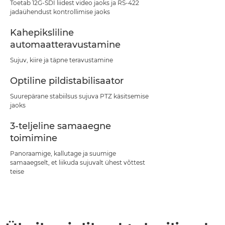
Toetab 12G-SDI liidest video jaoks ja RS-422
jadaühendust kontrollimise jaoks
Kahepiksliline
automaatteravustamine
Sujuv, kiire ja täpne teravustamine
Optiline pildistabilisaator
Suurepärane stabiilsus sujuva PTZ käsitsemise
jaoks
3-teljeline samaaegne
toimimine
Panoraamige, kallutage ja suumige
samaaegselt, et liikuda sujuvalt ühest võttest
teise