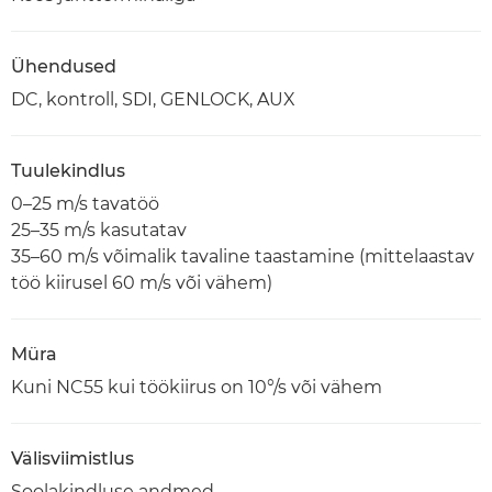
Ühendused
DC, kontroll, SDI, GENLOCK, AUX
Tuulekindlus
0–25 m/s tavatöö
25–35 m/s kasutatav
35–60 m/s võimalik tavaline taastamine (mittelaastav
töö kiirusel 60 m/s või vähem)
Müra
Kuni NC55 kui töökiirus on 10°/s või vähem
Välisviimistlus
Soolakindluse andmed