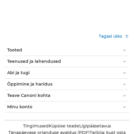
Tagasi üles
Tooted
Teenused ja lahendused
Abi ja tugi
Õppimine ja haridus
Teave Canoni kohta
Minu konto
Tingimused
Küpsise teade
Ligipääsetavus
Tänapäevase orjanduse avaldus (PDF)
Tarbija: kust osta