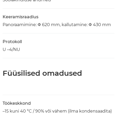
Keeramisraadius
Panoraamimine: Φ 620 mm, kallutamine: Φ 430 mm
Protokoll
U –4/NU
Füüsilised omadused
Töökeskkond
–15 kuni 40 °C / 90% või vähem (ilma kondensaadita)