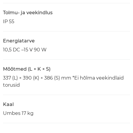
Tolmu- ja veekindlus
IP 55
Energiatarve
10,5 DC –15 V 90 W
Mõõtmed (L × K × S)
337 (L) × 390 (K) × 386 (S) mm *Ei hõlma veekindlaid
torusid
Kaal
Umbes 17 kg