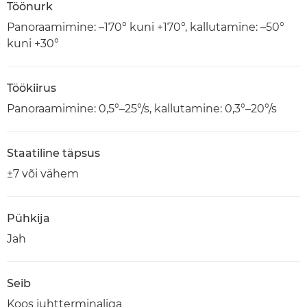
Töönurk
Panoraamimine: –170° kuni +170°, kallutamine: –50°
kuni +30°
Töökiirus
Panoraamimine: 0,5°–25°/s, kallutamine: 0,3°–20°/s
Staatiline täpsus
±7 või vähem
Pühkija
Jah
Seib
Koos juhtterminaliga