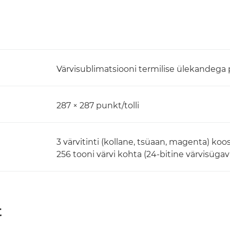
Värvisublimatsiooni termilise ülekandega
287 × 287 punkt/tolli
3 värvitinti (kollane, tsüaan, magenta) koo
256 tooni värvi kohta (24-bitine värvisügav
t