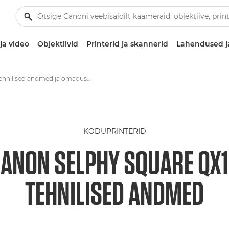
ja video
Objektiivid
Printerid ja skannerid
Lahendused j
Tehnilised andmed ja omadused – Canon SELPHY SQUARE QX10
KODUPRINTERID
ANON SELPHY SQUARE QX
TEHNILISED ANDMED