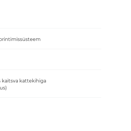
 printimissüsteem
s kaitsva kattekihiga
us)