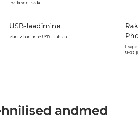
märkmeid lisada
USB-laadimine
Rak
Pho
Mugav laadimine USB-kaabliga
Lisage 
teksti 
tehnilised andmed