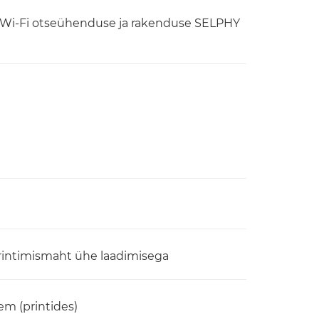
i Wi-Fi otseühenduse ja rakenduse SELPHY
printimismaht ühe laadimisega
em (printides)