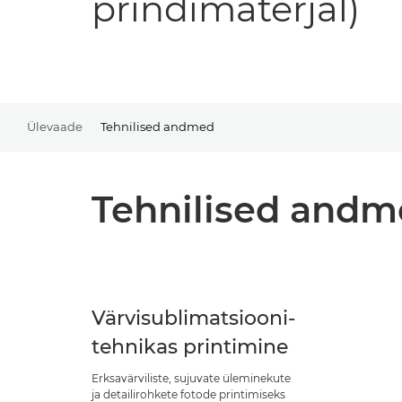
prindimaterjal)
Ülevaade
Tehnilised andmed
Tehnilised and
Värvisublimatsiooni­
tehnikas printimine
Erksavärviliste, sujuvate üleminekute
ja detailirohkete fotode printimiseks