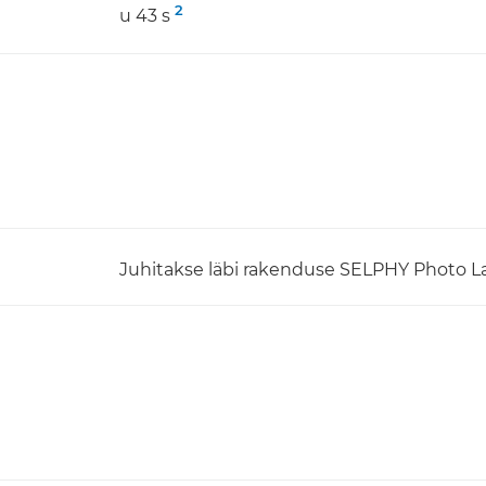
2
u 43 s
Juhitakse läbi rakenduse SELPHY Photo L