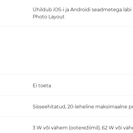
Ühildub iOS-i ja Androidi seadmetega läb
Photo Layout
Ei toeta
Sisseehitatud, 20-leheline maksimaalne 
3 W või vähem (ooterežiimil), 62 W või väh