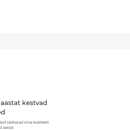
 aastat kestvad
od
ükid säilitavad oma kvaliteeti
0 aastat