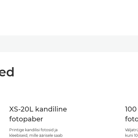
med
XS-20L kandiline
100
fotopaber
fot
Printige kandilisi fotosid ja
Väljatr
kleebiseid, mille äärisele saab
kuni 10