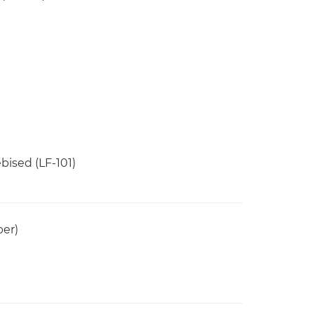
bised (LF-101)
ber)