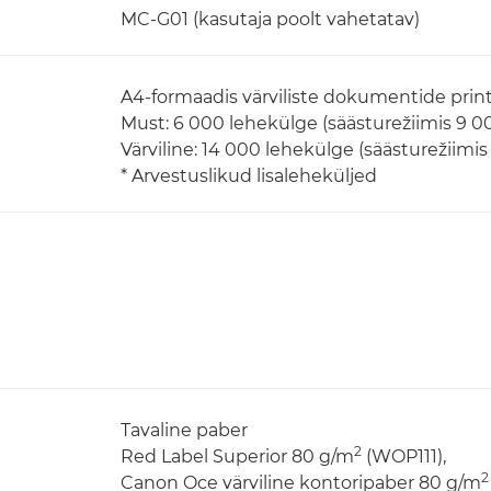
MC-G01 (kasutaja poolt vahetatav)
A4-formaadis värviliste dokumentide prin
Must: 6 000 lehekülge (säästurežiimis 9 0
Värviline: 14 000 lehekülge (säästurežiimi
* Arvestuslikud lisaleheküljed
Tavaline paber
2
Red Label Superior 80 g/m
(WOP111),
2
Canon Oce värviline kontoripaber 80 g/m