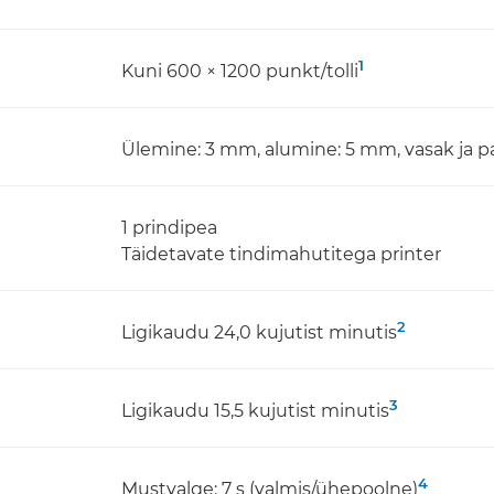
1
Kuni 600 × 1200 punkt/tolli
Ülemine: 3 mm, alumine: 5 mm, vasak ja 
1 prindipea
Täidetavate tindimahutitega printer
2
Ligikaudu 24,0 kujutist minutis
3
Ligikaudu 15,5 kujutist minutis
4
Mustvalge: 7 s (valmis/ühepoolne)