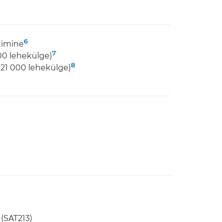
6
timine
7
00 lehekülge)
8
s 21 000 lehekülge)
(SAT213)