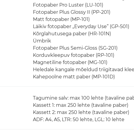
Fotopaber Pro Luster (LU-101)
Fotopaber Plus Glossy II (PP-201)
Matt fotopaber (MP-101)
Läikiv fotopaber „Everyday Use” (GP-501)
Kõrglahutusega paber (HR-101N)
Ümbrik
Fotopaber Plus Semi-Gloss (SG-201)
Korduvkleepuv fotopaber (RP-101)
Magnetiline fotopaber (MG-101)
Heledale kangale mõeldud triigitavad klee
Kahepoolne matt paber (MP-101D)
Tagumine salv: max 100 lehte (tavaline pa
Kassett 1: max 250 lehte (tavaline paber)
Kassett 2: max 250 lehte (tavaline paber)
ADF: A4, A5, LTR: 50 lehte, LGL: 10 lehte