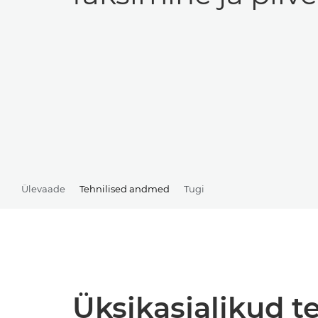
Ülevaade
Tehnilised andmed
Tugi
Üksikasjalikud 