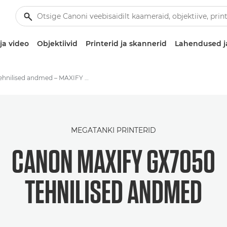
ja video
Objektiivid
Printerid ja skannerid
Lahendused j
Tehnilised andmed – MAXIFY GX7050
MEGATANKI PRINTERID
CANON MAXIFY GX7050
TEHNILISED ANDMED