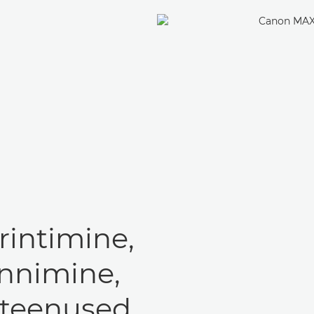
rintimine,
nnimine,
veteenused