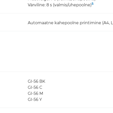
5
Värviline: 8 s (valmis/ühepoolne)
Automaatne kahepoolne printimine (A4, Le
GI-56 BK
GI-56 C
GI-56 M
GI-56 Y