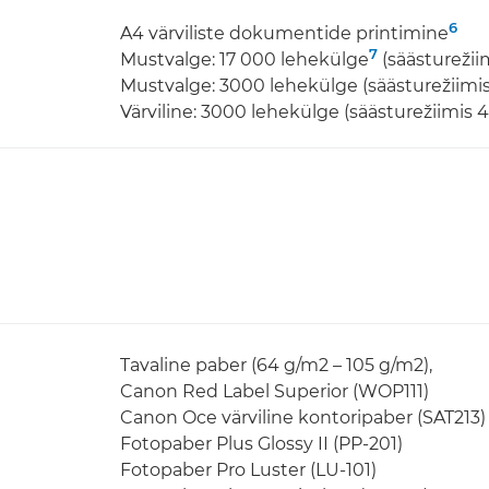
6
A4 värviliste dokumentide printimine
7
Mustvalge: 17 000 lehekülge
(säästurežii
Mustvalge: 3000 lehekülge (säästurežiimi
Värviline: 3000 lehekülge (säästurežiimis
Tavaline paber (64 g/m2 – 105 g/m2),
Canon Red Label Superior (WOP111)
Canon Oce värviline kontoripaber (SAT213)
Fotopaber Plus Glossy II (PP-201)
Fotopaber Pro Luster (LU-101)