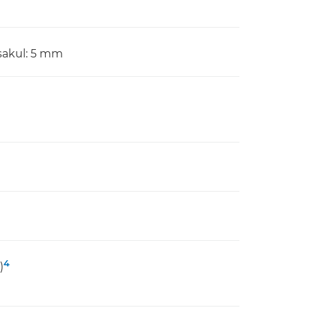
asakul: 5 mm
4
)