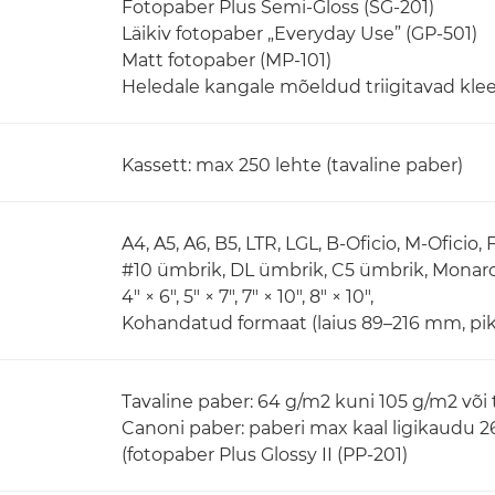
Fotopaber Plus Semi-Gloss (SG-201)
Läikiv fotopaber „Everyday Use” (GP-501)
Matt fotopaber (MP-101)
Heledale kangale mõeldud triigitavad klee
Kassett: max 250 lehte (tavaline paber)
A4, A5, A6, B5, LTR, LGL, B-Oficio, M-Oficio,
#10 ümbrik, DL ümbrik, C5 ümbrik, Monar
4" × 6", 5" × 7", 7" × 10", 8" × 10",
Kohandatud formaat (laius 89–216 mm, pi
Tavaline paber: 64 g/m2 kuni 105 g/m2 või
Canoni paber: paberi max kaal ligikaudu 
(fotopaber Plus Glossy II (PP-201)