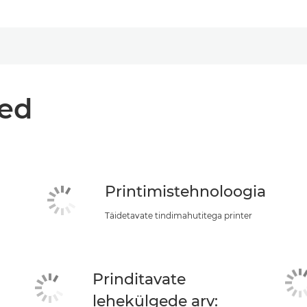
med
Printimistehnoloogia
Täidetavate tindimahutitega printer
Prinditavate
lehekülgede arv: