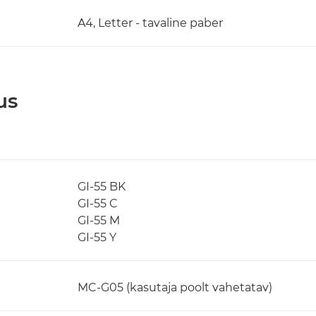
A4, Letter - tavaline paber
us
GI-55 BK
GI-55 C
GI-55 M
GI-55 Y
MC-G05 (kasutaja poolt vahetatav)