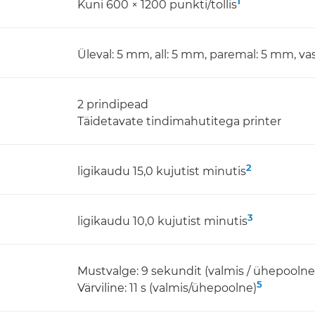
1
Kuni 600 × 1200 punkti/tollis
Üleval: 5 mm, all: 5 mm, paremal: 5 mm, v
2 prindipead
Täidetavate tindimahutitega printer
2
ligikaudu 15,0 kujutist minutis
3
ligikaudu 10,0 kujutist minutis
Mustvalge: 9 sekundit (valmis / ühepoolne
5
Värviline: 11 s (valmis/ühepoolne)