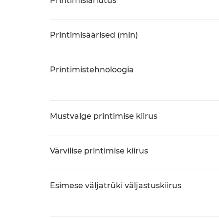
Printimislahutus
Printimisäärised (min)
Printimistehnoloogia
Mustvalge printimise kiirus
Värvilise printimise kiirus
Esimese väljatrüki väljastuskiirus