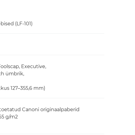
bised (LF-101)
 Foolscap, Executive,
ch ümbrik,
kkus 127–355,6 mm)
 toetatud Canoni originaalpaberid
265 g/m2