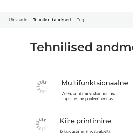
Ülevaade
Tehnilised andmed
Tugi
Tehnilised and
Multifunktsionaalne
Wi-Fi, printimine, skannimine,
kopeerimine ja pilveühendus
Kiire printimine
15 kujutist/min (mustvalgelt);