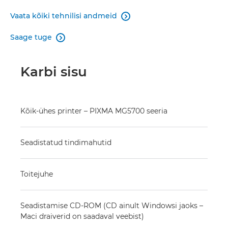
Vaata kõiki tehnilisi andmeid

Saage tuge

Karbi sisu
Kõik-ühes printer – PIXMA MG5700 seeria
Seadistatud tindimahutid
Toitejuhe
Seadistamise CD-ROM (CD ainult Windowsi jaoks –
Maci draiverid on saadaval veebist)