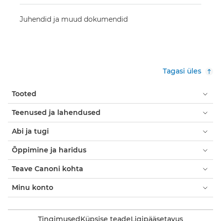
Juhendid ja muud dokumendid
Tagasi üles
Tooted
Teenused ja lahendused
Abi ja tugi
Õppimine ja haridus
Teave Canoni kohta
Minu konto
Tingimused
Küpsise teade
Ligipääsetavus