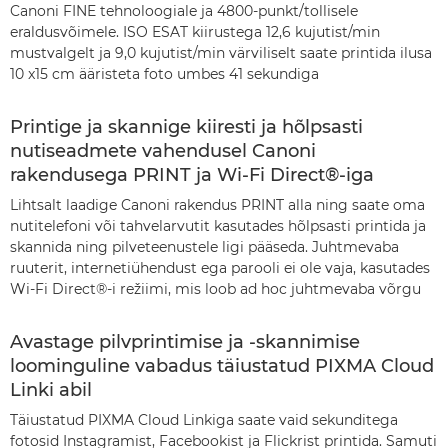
Canoni FINE tehnoloogiale ja 4800-punkt/tollisele
eraldusvõimele. ISO ESAT kiirustega 12,6 kujutist/min
mustvalgelt ja 9,0 kujutist/min värviliselt saate printida ilusa
10 x15 cm ääristeta foto umbes 41 sekundiga
Printige ja skannige kiiresti ja hõlpsasti
nutiseadmete vahendusel Canoni
rakendusega PRINT ja Wi-Fi Direct®-iga
Lihtsalt laadige Canoni rakendus PRINT alla ning saate oma
nutitelefoni või tahvelarvutit kasutades hõlpsasti printida ja
skannida ning pilveteenustele ligi pääseda. Juhtmevaba
ruuterit, internetiühendust ega parooli ei ole vaja, kasutades
Wi-Fi Direct®-i režiimi, mis loob ad hoc juhtmevaba võrgu
Avastage pilvprintimise ja -skannimise
loominguline vabadus täiustatud PIXMA Cloud
Linki abil
Täiustatud PIXMA Cloud Linkiga saate vaid sekunditega
fotosid Instagramist, Facebookist ja Flickrist printida. Samuti