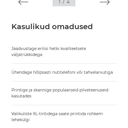
1
/
4
Kasulikud omadused
Jäädvustage erilisi hetki kvaliteetsete
väljatrükkidega
Ühendage hõlpsasti nutitelefoni või tahvelarvutiga
Printige ja skannige populaarseid pilveteenuseid
kasutades
Valikuliste XL-tintidega saate printida rohkem
lehekülgi