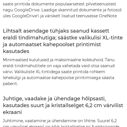
saate printida dokumente populaarsetest pilveteenustest
nagu GoogleDrive. Laadige skannitud dokumente ja fotosid
üles GoogleDrive'i ja värskelt lisatud teenusesse OneNote
Lihtsalt asendage tühjaks saanud kassett
eraldi tindimahutiga; säästke valikulisi XL-tinte
ja automaatset kahepoolset printimist
kasutades
Minimaalsed kulutused ja maksimaalne kokkuhoid. Tänu
eraldi tindimahutitele on vaja vahetada vaid otsa saanud
värvi. Valikuliste XL-tintidega saate printida rohkem
lehekülgi ja automaatse kahepoolse printimisega säästa
paberit.
Juhtige, vaadake ja ühendage hõlpsasti,
kasutades suurt ja kristallselget 6,2 cm värvilist
ekraani
Juhtimine, vaatamine ja ühendamine on lihtne. Suurel 6,2
cm värvilisel ekraanil on kõik kristallselge nii funktsioonide