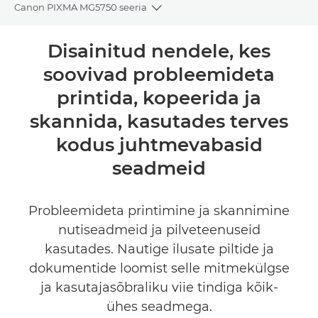
Canon PIXMA MG5750 seeria
Toggle breadcrumbs
Ülevaade
Disainitud nendele, kes
soovivad probleemideta
Tehnilised andmed
printida, kopeerida ja
Tugi
skannida, kasutades terves
kodus juhtmevabasid
OSTA TINTI
seadmeid
Probleemideta printimine ja skannimine
nutiseadmeid ja pilveteenuseid
kasutades. Nautige ilusate piltide ja
dokumentide loomist selle mitmekülgse
ja kasutajasõbraliku viie tindiga kõik-
ühes seadmega.