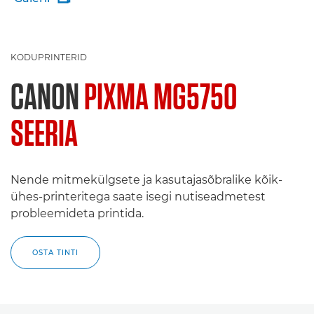
KODUPRINTERID
CANON
PIXMA MG5750
SEERIA
Nende mitmekülgsete ja kasutajasõbralike kõik-
ühes-printeritega saate isegi nutiseadmetest
probleemideta printida.
OSTA TINTI