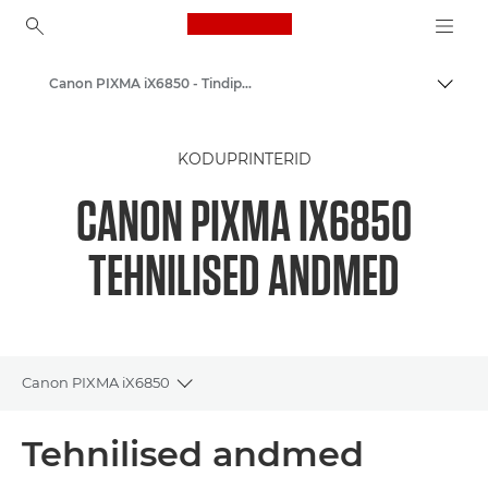
Canon Logo, back to ho
Canon PIXMA iX6850 - Tindiprits-fotoprinterid
Lülit
Canon
KODUPRINTERID
Canoni printerid
CANON PIXMA IX6850
TEHNILISED ANDMED
Canon PIXMA iX6850
Toggle breadcrumbs
Ülevaade
Tehnilised andmed