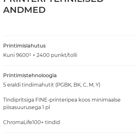
ANDMED
Printimislahutus
Kuni 9600¹ × 2400 punkt/tolli
Printimistehnoloogia
5 eraldi tindimahutit (PGBK, BK, C, M, Y)
Tindipritsiga FINE-printeripea koos minimaalse
piisasuurusega 1 pl
ChromaLife100+ tindid