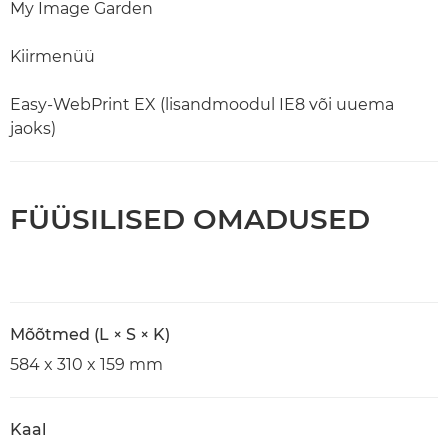
My Image Garden
Kiirmenüü
Easy-WebPrint EX (lisandmoodul IE8 või uuema
jaoks)
FÜÜSILISED OMADUSED
Mõõtmed (L × S × K)
584 x 310 x 159 mm
Kaal