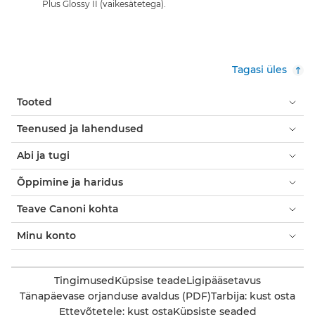
Plus Glossy II (vaikesätetega).
Tagasi üles
Tooted
Teenused ja lahendused
Abi ja tugi
Õppimine ja haridus
Teave Canoni kohta
Minu konto
Tingimused
Küpsise teade
Ligipääsetavus
Tänapäevase orjanduse avaldus (PDF)
Tarbija: kust osta
Ettevõtetele: kust osta
Küpsiste seaded