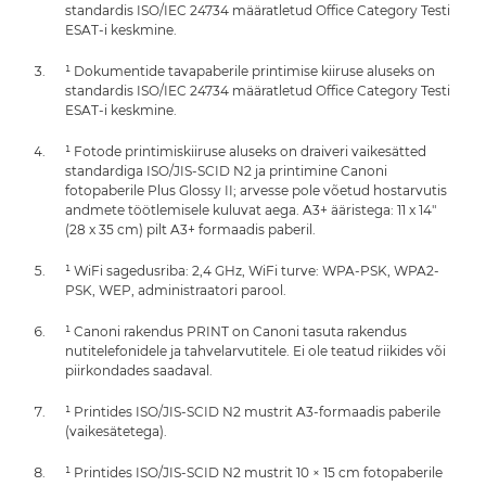
standardis ISO/IEC 24734 määratletud Office Category Testi
ESAT-i keskmine.
¹ Dokumentide tavapaberile printimise kiiruse aluseks on
standardis ISO/IEC 24734 määratletud Office Category Testi
ESAT-i keskmine.
¹ Fotode printimiskiiruse aluseks on draiveri vaikesätted
standardiga ISO/JIS-SCID N2 ja printimine Canoni
fotopaberile Plus Glossy II; arvesse pole võetud hostarvutis
andmete töötlemisele kuluvat aega. A3+ ääristega: 11 x 14"
(28 x 35 cm) pilt A3+ formaadis paberil.
¹ WiFi sagedusriba: 2,4 GHz, WiFi turve: WPA-PSK, WPA2-
PSK, WEP, administraatori parool.
¹ Canoni rakendus PRINT on Canoni tasuta rakendus
nutitelefonidele ja tahvelarvutitele. Ei ole teatud riikides või
piirkondades saadaval.
¹ Printides ISO/JIS-SCID N2 mustrit A3-formaadis paberile
(vaikesätetega).
¹ Printides ISO/JIS-SCID N2 mustrit 10 × 15 cm fotopaberile