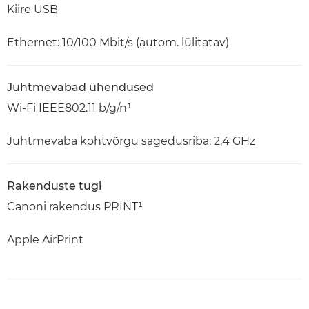
Kiire USB
Ethernet: 10/100 Mbit/s (autom. lülitatav)
Juhtmevabad ühendused
Wi-Fi IEEE802.11 b/g/n¹
Juhtmevaba kohtvõrgu sagedusriba: 2,4 GHz
Rakenduste tugi
Canoni rakendus PRINT¹
Apple AirPrint