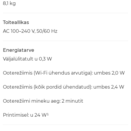
8,1 kg
Toiteallikas
AC 100–240 V, 50/60 Hz
Energiatarve
Väljalülitatult u 0,3 W
Ooterežiimis (Wi-Fi ühendus arvutiga): umbes 2,0 W
Ooterežiimis (kõik pordid ühendatud): umbes 2,4 W
Ooterežiimi mineku aeg: 2 minutit
Printimisel: u 24 W¹