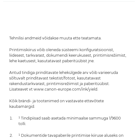
Tehnilisi andmeid võidakse muuta ette teatamata.
Printimiskiirus võib oleneda süsteemi konfiguratsioonist,
liidesest, tarkvarast, dokumendi keerukusest, printimisrežiimist,
lehe kaetusest, kasutatavast paberitüübist jne.
Antud tindiga prinditavate lehekülgede arv võib varieeruda
sõltuvalt prinditavast tekstist/fotost, kasutatavast
rakendustarkvarast, printimisrežiimist ja paberitüübist.
Lisateavet vt www.canon-europe.com/ink/yield.
Kõik brändi- ja tootenimed on vastavate ettevõtete
kaubamärgid.
¹ Tindipiisad saab asetada minimaalse sammuga 1/9600
tolli.
¹ Dokumentide tavapaberile printimise kiiruse aluseks on