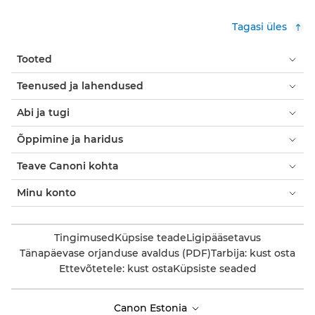
Tagasi üles
Tooted
Teenused ja lahendused
Abi ja tugi
Õppimine ja haridus
Teave Canoni kohta
Minu konto
Tingimused
Küpsise teade
Ligipääsetavus
Tänapäevase orjanduse avaldus (PDF)
Tarbija: kust osta
Ettevõtetele: kust osta
Küpsiste seaded
Canon Estonia