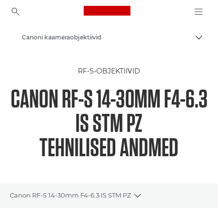
Canon Logo, back to ho
Canoni kaameraobjektiivid
Lülit
Canon
RF-S-OBJEKTIIVID
CANON RF-S 14-30MM F4-6.3
IS STM PZ
TEHNILISED ANDMED
Canon RF-S 14-30mm F4-6.3 IS STM PZ
Toggle breadcrumbs