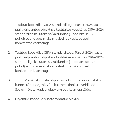
Testitud kooskõlas CIPA standarditega. Pärast 2024. aasta
juulit välja antud objektiive testitakse kooskõlas CIPA-2024
standardiga kallutamise/kaldumise (+ pööramise IBISi
puhul) suundades maksimaalsel fookuskaugusel
konkreetse kaameraga.
Testitud kooskõlas CIPA standarditega. Pärast 2024. aasta
juulit välja antud objektiive testitakse kooskõlas CIPA-2024
standardiga kallutamise/kaldumise (+ pööramise IBISi
puhul) suundades maksimaalsel fookuskaugusel
konkreetse kaameraga.
Tolmu-/niiskuskindlate objektiivide kinnitus on varustatud
kummirõngaga, mis võib kaamerakinnitust veidi hõõruda.
See ei mõjuta kuidagi objektiivi ega kaamera tööd.
Objektiivi mõõdud sissetõmmatud olekus