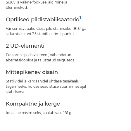
Sujuv ja vaikne fookuse jälgimine ja
üleminekud.
1
Optilised pildistabilisaatorid
1
Värisemisvabaks käest pildistamiseks, IBIS
-ga
sidumisel kuni 7,5 stabiliseerimispunkti.
2 UD-elementi
Erakordse pildikvaliteedi, vähendatud
aberratsioonide ja täiustatud selgusega.
Mittepikenev disain
Statiividel ja kardaanidel ühtlase tasakaalu
tagamiseks, hoides seadistuse suumimise ajal
stabiilsena.
Kompaktne ja kerge
Ideaalne reisimiseks, kaalub vaid 181 g.