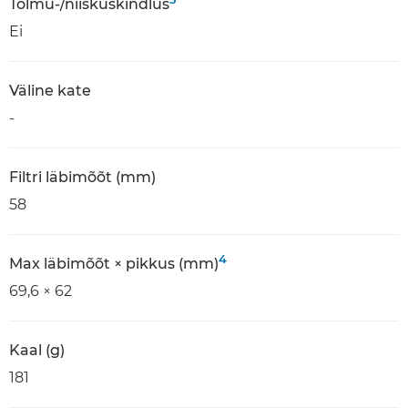
Tolmu-/niiskuskindlus
Ei
Väline kate
-
Filtri läbimõõt (mm)
58
4
Max läbimõõt × pikkus (mm)
69,6 × 62
Kaal (g)
181