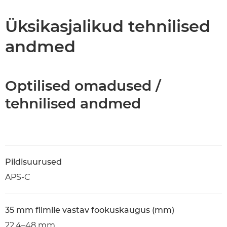
Üksikasjalikud tehnilised
andmed
Optilised omadused /
tehnilised andmed
Pildisuurused
APS-C
35 mm filmile vastav fookuskaugus (mm)
22,4–48 mm