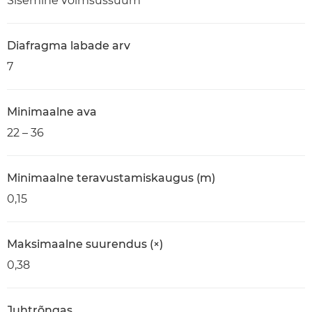
Sisemine võimsussuum
Diafragma labade arv
7
Minimaalne ava
22 – 36
Minimaalne teravustamiskaugus (m)
0,15
Maksimaalne suurendus (×)
0,38
Juhtrõngas