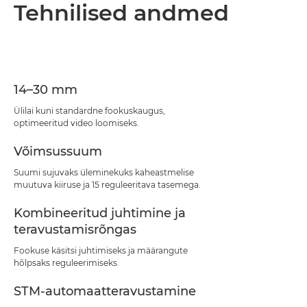
Ülevaade
Tehnilised andmed
Tehnilised andmed
Tugi
14–30 mm
Ülilai kuni standardne fookuskaugus,
optimeeritud video loomiseks.
Võimsussuum
Suumi sujuvaks üleminekuks kaheastmelise
muutuva kiiruse ja 15 reguleeritava tasemega.
Kombineeritud juhtimine ja
teravustamisrõngas
Fookuse käsitsi juhtimiseks ja määrangute
hõlpsaks reguleerimiseks.
STM-automaatteravustamine