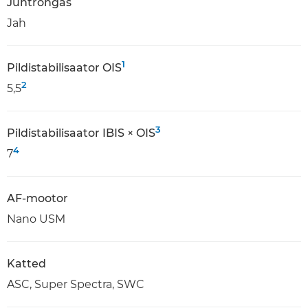
Juhtrõngas
Jah
1
Pildistabilisaator OIS
2
5,5
3
Pildistabilisaator IBIS × OIS
4
7
AF-mootor
Nano USM
Katted
ASC, Super Spectra, SWC