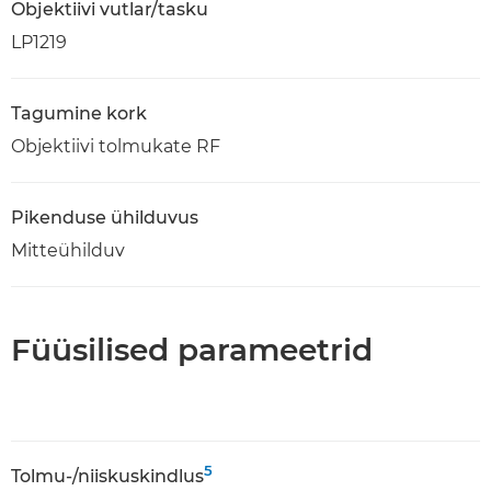
Objektiivi vutlar/tasku
LP1219
Tagumine kork
Objektiivi tolmukate RF
Pikenduse ühilduvus
Mitteühilduv
Füüsilised parameetrid
5
Tolmu-/niiskuskindlus