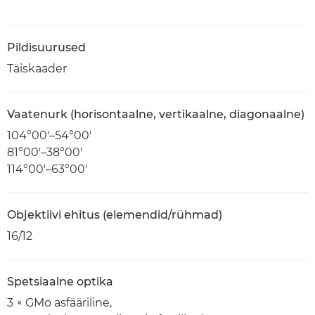
Pildisuurused
Täiskaader
Vaatenurk (horisontaalne, vertikaalne, diagonaalne)
104°00′–54°00′
81°00′–38°00′
114°00′–63°00′
Objektiivi ehitus (elemendid/rühmad)
16/12
Spetsiaalne optika
3 × GMo asfääriline,