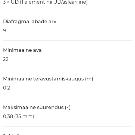
3 × UD (1 element nii UD/asfääriline)
Diafragma labade arv
9
Minimaalne ava
22
Minimaalne teravustamiskaugus (m)
0,2
Maksimaalne suurendus (×)
0,38 (35 mm)