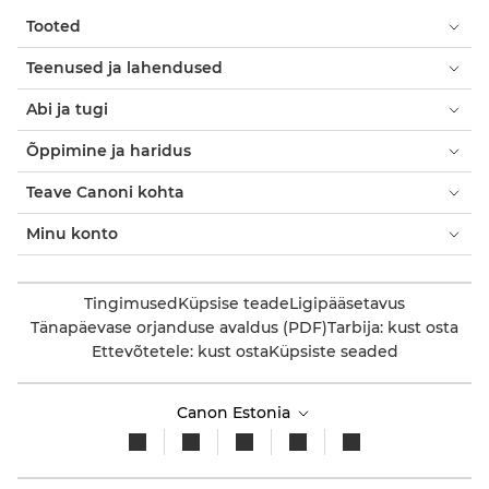
Tooted
Teenused ja lahendused
Abi ja tugi
Õppimine ja haridus
Teave Canoni kohta
Minu konto
Tingimused
Küpsise teade
Ligipääsetavus
Tänapäevase orjanduse avaldus (PDF)
Tarbija: kust osta
Ettevõtetele: kust osta
Küpsiste seaded
Canon Estonia