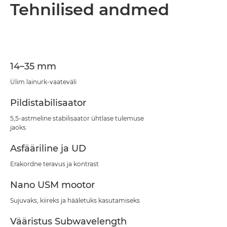
Ülevaade
Tehnilised andmed
Tehnilised andmed
Tugi
14–35 mm
Ülim lainurk-vaateväli
Pildistabilisaator
5,5-astmeline stabilisaator ühtlase tulemuse
jaoks
Asfääriline ja UD
Erakordne teravus ja kontrast
Nano USM mootor
Sujuvaks, kiireks ja hääletuks kasutamiseks
Vääristus Subwavelength