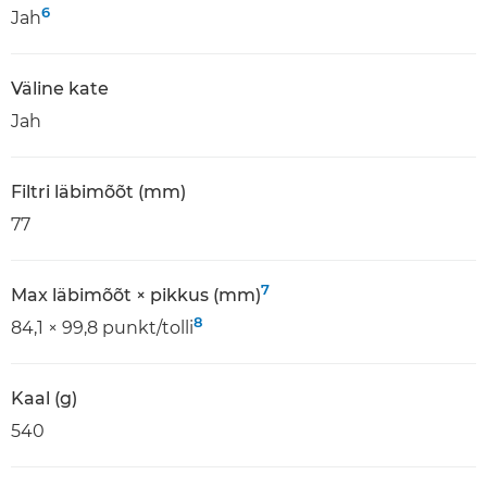
6
Jah
Väline kate
Jah
Filtri läbimõõt (mm)
77
7
Max läbimõõt × pikkus (mm)
8
84,1 × 99,8 punkt/tolli
Kaal (g)
540